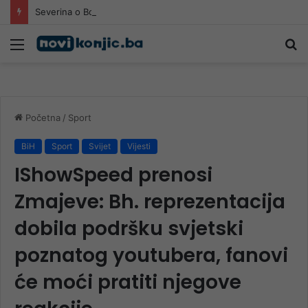
Severina o Bosni i Srebrenici: Bez toga nema dalje…
Meni
Pr
Početna
/
Sport
BiH
Sport
Svijet
Vijesti
IShowSpeed prenosi
Zmajeve: Bh. reprezentacija
dobila podršku svjetski
poznatog youtubera, fanovi
će moći pratiti njegove