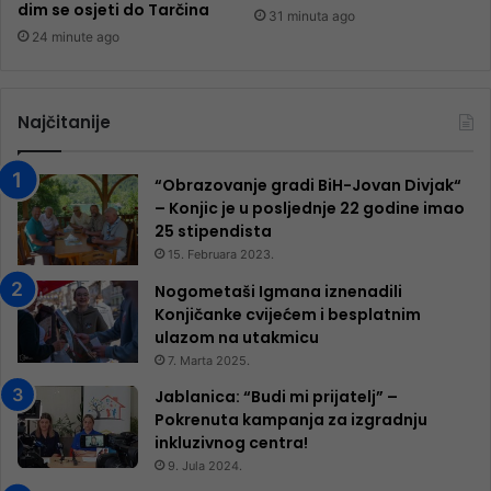
dim se osjeti do Tarčina
31 minuta ago
24 minute ago
Najčitanije
“Obrazovanje gradi BiH-Jovan Divjak“
– Konjic je u posljednje 22 godine imao
25 ​​stipendista
15. Februara 2023.
Nogometaši Igmana iznenadili
Konjičanke cvijećem i besplatnim
ulazom na utakmicu
7. Marta 2025.
Jablanica: “Budi mi prijatelj” –
Pokrenuta kampanja za izgradnju
inkluzivnog centra!
9. Jula 2024.