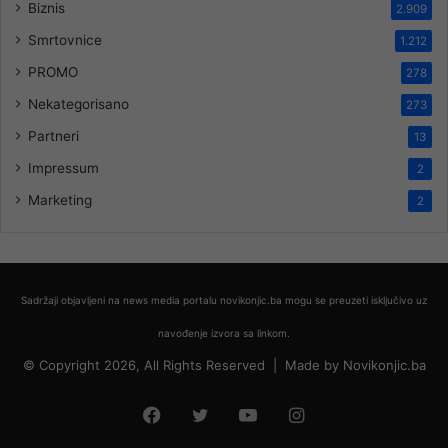
Biznis
2.909
Smrtovnice
1.212
PROMO
278
Nekategorisano
273
Partneri
13
Impressum
2
Marketing
2
Sadržaji objavljeni na news media portalu novikonjic.ba mogu se preuzeti isključivo uz
navođenje izvora sa linkom.
© Copyright 2026, All Rights Reserved |
Made by
Novikonjic.ba
Facebook
Twitter
YouTube
Instagram