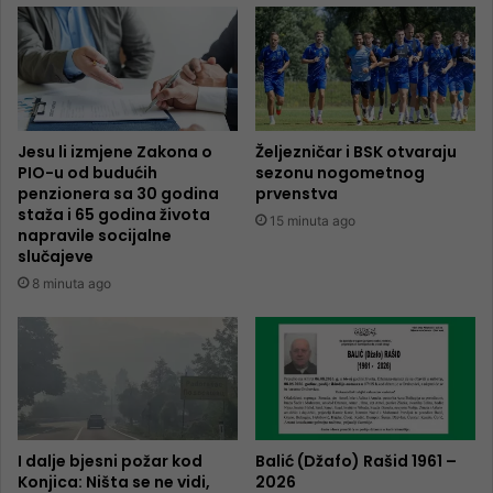
Jesu li izmjene Zakona o
Željezničar i BSK otvaraju
PIO-u od budućih
sezonu nogometnog
penzionera sa 30 godina
prvenstva
staža i 65 godina života
15 minuta ago
napravile socijalne
slučajeve
8 minuta ago
I dalje bjesni požar kod
Balić (Džafo) Rašid 1961 –
Konjica: Ništa se ne vidi,
2026