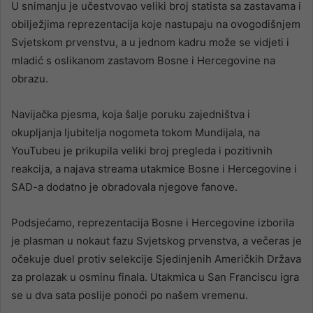
U snimanju je učestvovao veliki broj statista sa zastavama i
obilježjima reprezentacija koje nastupaju na ovogodišnjem
Svjetskom prvenstvu, a u jednom kadru može se vidjeti i
mladić s oslikanom zastavom Bosne i Hercegovine na
obrazu.
Navijačka pjesma, koja šalje poruku zajedništva i
okupljanja ljubitelja nogometa tokom Mundijala, na
YouTubeu je prikupila veliki broj pregleda i pozitivnih
reakcija, a najava streama utakmice Bosne i Hercegovine i
SAD-a dodatno je obradovala njegove fanove.
Podsjećamo, reprezentacija Bosne i Hercegovine izborila
je plasman u nokaut fazu Svjetskog prvenstva, a večeras je
očekuje duel protiv selekcije Sjedinjenih Američkih Država
za prolazak u osminu finala. Utakmica u San Franciscu igra
se u dva sata poslije ponoći po našem vremenu.