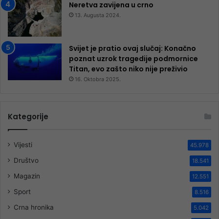
Neretva zavijena u crno
13. Augusta 2024.
Svijet je pratio ovaj slučaj: Konačno
poznat uzrok tragedije podmornice
Titan, evo zašto niko nije preživio
16. Oktobra 2025.
Kategorije
Vijesti
45.978
Društvo
18.541
Magazin
12.551
Sport
8.516
Crna hronika
5.042