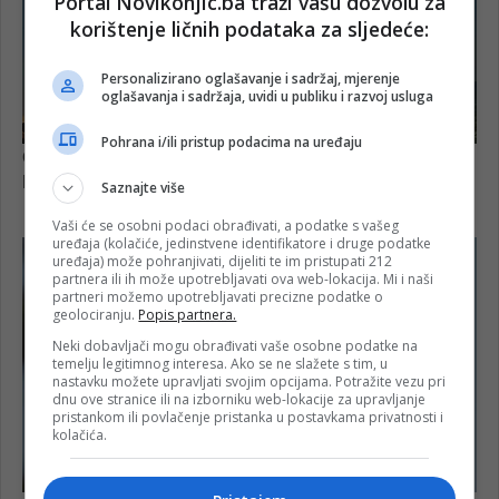
Portal Novikonjic.ba traži vašu dozvolu za
korištenje ličnih podataka za sljedeće:
Personalizirano oglašavanje i sadržaj, mjerenje
oglašavanja i sadržaja, uvidi u publiku i razvoj usluga
Pohrana i/ili pristup podacima na uređaju
Saznajte više
Vaši će se osobni podaci obrađivati, a podatke s vašeg
uređaja (kolačiće, jedinstvene identifikatore i druge podatke
uređaja) može pohranjivati, dijeliti te im pristupati 212
partnera ili ih može upotrebljavati ova web-lokacija. Mi i naši
partneri možemo upotrebljavati precizne podatke o
geolociranju.
Popis partnera.
Neki dobavljači mogu obrađivati vaše osobne podatke na
temelju legitimnog interesa. Ako se ne slažete s tim, u
nastavku možete upravljati svojim opcijama. Potražite vezu pri
dnu ove stranice ili na izborniku web-lokacije za upravljanje
pristankom ili povlačenje pristanka u postavkama privatnosti i
kolačića.