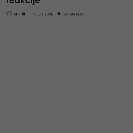
reakcije
Send
nk 1
1. Jula 2026.
1 minute read
an
email