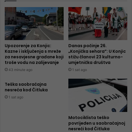
Upozorenje za Konjic:
Danas počinje 26.
Kazne i isključenja s mreže
„Konjička sehara”: U Konjic
za nesavjesne građane koji
stižu članovi 23 kulturno-
troše vodu na zalijevanje
umjetnička društva
43 minute ago
1 sat ago
Teška saobraćajna
nesreća kod Čitluka
1 sat ago
Motociklista teško
povrijeđen u saobraćajnoj
nesreći kod Čitluka