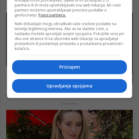
uređaja) može pohranjivati, dijeliti te im pristupati 212
partnera ili ih može upotrebljavati ova web-lokacija. Mi i naši
partneri možemo upotrebljavati precizne podatke o
geolociranju.
Popis partnera.
Neki dobavljači mogu obrađivati vaše osobne podatke na
temelju legitimnog interesa. Ako se ne slažete s tim, u
nastavku možete upravljati svojim opcijama. Potražite vezu pri
dnu ove stranice ili na izborniku web-lokacije za upravljanje
pristankom ili povlačenje pristanka u postavkama privatnosti i
kolačića.
Pristajem
Upravljanje opcijama