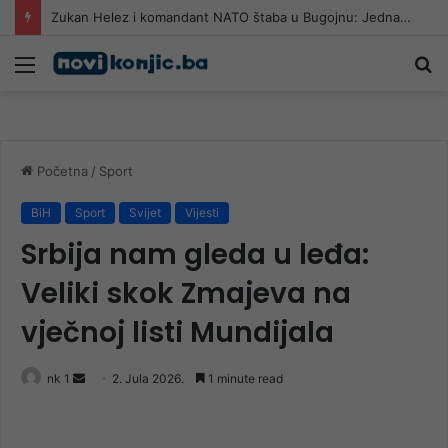
Zukan Helez i komandant NATO štaba u Bugojnu: Jedna od tema i Titova vila Gorica
Meni
Pr
Početna
/
Sport
BiH
Sport
Svijet
Vijesti
Srbija nam gleda u leđa:
Veliki skok Zmajeva na
vječnoj listi Mundijala
Send
nk 1
2. Jula 2026.
1 minute read
an
email