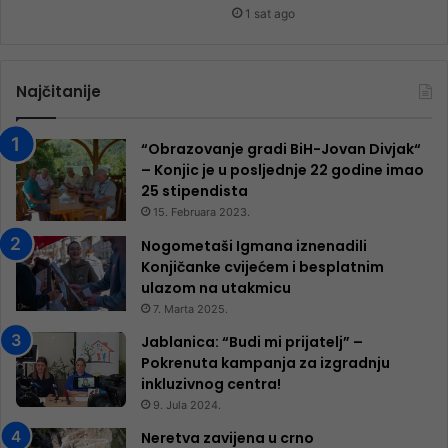
1 sat ago
Najčitanije
“Obrazovanje gradi BiH-Jovan Divjak“
– Konjic je u posljednje 22 godine imao
25 ​​stipendista
15. Februara 2023.
Nogometaši Igmana iznenadili
Konjičanke cvijećem i besplatnim
ulazom na utakmicu
7. Marta 2025.
Jablanica: “Budi mi prijatelj” –
Pokrenuta kampanja za izgradnju
inkluzivnog centra!
9. Jula 2024.
Neretva zavijena u crno