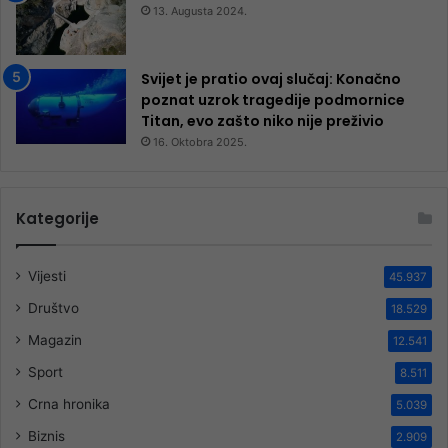
13. Augusta 2024.
Svijet je pratio ovaj slučaj: Konačno
poznat uzrok tragedije podmornice
Titan, evo zašto niko nije preživio
16. Oktobra 2025.
Kategorije
Vijesti
45.937
Društvo
18.529
Magazin
12.541
Sport
8.511
Crna hronika
5.039
Biznis
2.909