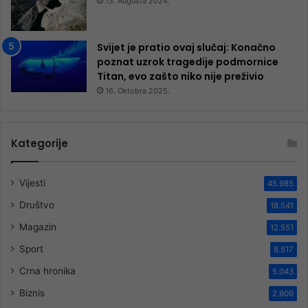
13. Augusta 2024.
Svijet je pratio ovaj slučaj: Konačno
poznat uzrok tragedije podmornice
Titan, evo zašto niko nije preživio
16. Oktobra 2025.
Kategorije
Vijesti
45.985
Društvo
18.541
Magazin
12.551
Sport
8.517
Crna hronika
5.043
Biznis
2.909