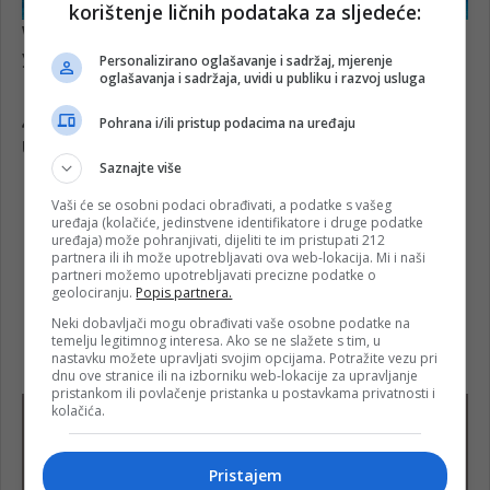
korištenje ličnih podataka za sljedeće:
Personalizirano oglašavanje i sadržaj, mjerenje
oglašavanja i sadržaja, uvidi u publiku i razvoj usluga
Pohrana i/ili pristup podacima na uređaju
Saznajte više
Vaši će se osobni podaci obrađivati, a podatke s vašeg
uređaja (kolačiće, jedinstvene identifikatore i druge podatke
uređaja) može pohranjivati, dijeliti te im pristupati 212
partnera ili ih može upotrebljavati ova web-lokacija. Mi i naši
partneri možemo upotrebljavati precizne podatke o
geolociranju.
Popis partnera.
Neki dobavljači mogu obrađivati vaše osobne podatke na
temelju legitimnog interesa. Ako se ne slažete s tim, u
nastavku možete upravljati svojim opcijama. Potražite vezu pri
dnu ove stranice ili na izborniku web-lokacije za upravljanje
pristankom ili povlačenje pristanka u postavkama privatnosti i
kolačića.
Pristajem