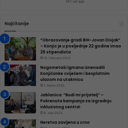
1 sat ago
Najčitanije
“Obrazovanje gradi BiH-Jovan Divjak“
– Konjic je u posljednje 22 godine imao
25 ​​stipendista
15. Februara 2023.
Nogometaši Igmana iznenadili
Konjičanke cvijećem i besplatnim
ulazom na utakmicu
7. Marta 2025.
Jablanica: “Budi mi prijatelj” –
Pokrenuta kampanja za izgradnju
inkluzivnog centra!
9. Jula 2024.
Neretva zavijena u crno