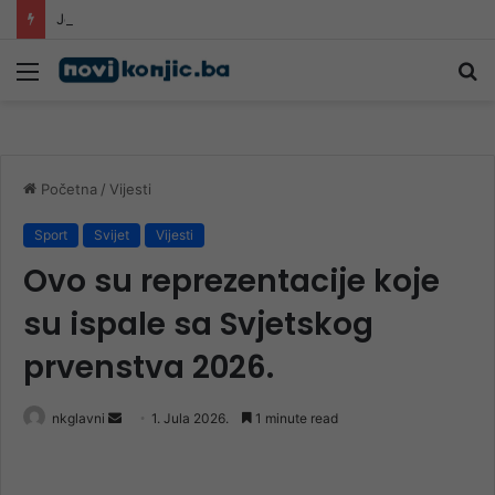
Jesu li izmjene Zakona o PIO-u od budućih penzionera sa 30 godina staža i 65 godina života napravile socijalne slučajeve
Meni
Pr
Početna
/
Vijesti
Sport
Svijet
Vijesti
Ovo su reprezentacije koje
su ispale sa Svjetskog
prvenstva 2026.
Send
nkglavni
1. Jula 2026.
1 minute read
an
email