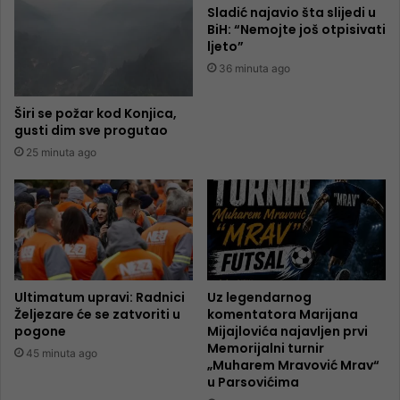
Sladić najavio šta slijedi u
BiH: “Nemojte još otpisivati
ljeto”
36 minuta ago
Širi se požar kod Konjica,
gusti dim sve progutao
25 minuta ago
Ultimatum upravi: Radnici
Uz legendarnog
Željezare će se zatvoriti u
komentatora Marijana
pogone
Mijajlovića najavljen prvi
Memorijalni turnir
45 minuta ago
„Muharem Mravović Mrav“
u Parsovićima