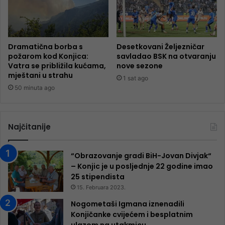
Dramatična borba s
Desetkovani Željezničar
požarom kod Konjica:
savladao BSK na otvaranju
Vatra se približila kućama,
nove sezone
mještani u strahu
1 sat ago
50 minuta ago
Najčitanije
“Obrazovanje gradi BiH-Jovan Divjak“
– Konjic je u posljednje 22 godine imao
25 ​​stipendista
15. Februara 2023.
Nogometaši Igmana iznenadili
Konjičanke cvijećem i besplatnim