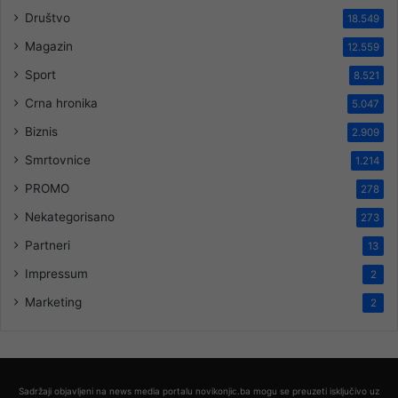
Društvo
18.549
Magazin
12.559
Sport
8.521
Crna hronika
5.047
Biznis
2.909
Smrtovnice
1.214
PROMO
278
Nekategorisano
273
Partneri
13
Impressum
2
Marketing
2
Sadržaji objavljeni na news media portalu novikonjic.ba mogu se preuzeti isključivo uz