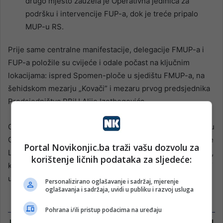
drugo mjesto zauzela je Operativna jedinica za
podršku i intervencije FUP-a, dok je treće pripalo
MUP-u RS.
Prije same centralne manifestacije, delegacije FMUP-a i
FUP-a položile su cvijeće i odale počast na ključnim
lokacijama: ispred Spomen-ploče u sjedištu FMUP-a, na
šehidskom mezarju „Kovači” i mezaru prvog predsjednika
Predsjedništva RBiH Alije Izetbegovića.
Cvijeće je također položeno na spomen-obilježju u naselju
Ciglane na mjestu pogibije bivšeg zamjenika ministra Joze
Portal Novikonjic.ba traži vašu dozvolu za
Leutara, na Spomeniku ubijenoj djeci opkoljenog Sarajeva,
korištenje ličnih podataka za sljedeće:
kao i ispred Spomen-ploče Centra za obuku „Mahir Begić“
u Suhodolu.
Personalizirano oglašavanje i sadržaj, mjerenje
oglašavanja i sadržaja, uvidi u publiku i razvoj usluga
Pohrana i/ili pristup podacima na uređaju