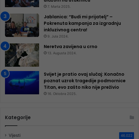
ulazom na utakmicu
7. Marta 2025.
Jablanica: “Budi mi prijatelj” –
Pokrenuta kampanja za izgradnju
inkluzivnog centra!
9. Jula 2024.
Neretva zavijena u crno
13. Augusta 2024.
Svijet je pratio ovaj slučaj: Konačno
poznat uzrok tragedije podmornice
Titan, evo zašto niko nije preživio
16. Oktobra 2025.
Kategorije
Vijesti
46.022