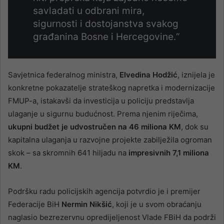
savladati u odbrani mira,
sigurnosti i dostojanstva svakog
građanina Bosne i Hercegovine.“
Savjetnica federalnog ministra,
Elvedina Hodžić
, iznijela je
konkretne pokazatelje strateškog napretka i modernizacije
FMUP-a, istakavši da investicija u policiju predstavlja
ulaganje u sigurnu budućnost. Prema njenim riječima,
ukupni budžet je udvostručen na 46 miliona KM
, dok su
kapitalna ulaganja u razvojne projekte zabilježila ogroman
skok – sa skromnih 641 hiljadu na
impresivnih 7,1 miliona
KM
.
Podršku radu policijskih agencija potvrdio je i premijer
Federacije BiH
Nermin Nikšić
, koji je u svom obraćanju
naglasio bezrezervnu opredijeljenost Vlade FBiH da podrži