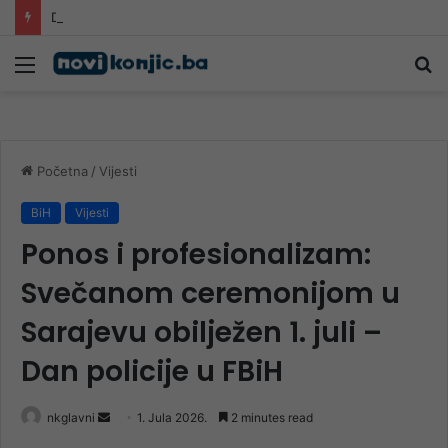
Dramatična borba s požarom kod Konjica: Vatra se približila kućama, mještani u strahu
Meni
Pr
Početna
/
Vijesti
BiH
Vijesti
Ponos i profesionalizam:
Svečanom ceremonijom u
Sarajevu obilježen 1. juli –
Dan policije u FBiH
Send
nkglavni
1. Jula 2026.
2 minutes read
an