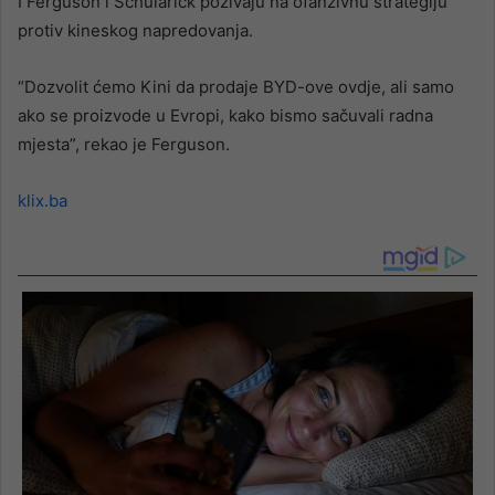
I Ferguson i Schularick pozivaju na ofanzivnu strategiju
protiv kineskog napredovanja.
“Dozvolit ćemo Kini da prodaje BYD-ove ovdje, ali samo
ako se proizvode u Evropi, kako bismo sačuvali radna
mjesta”, rekao je Ferguson.
klix.ba