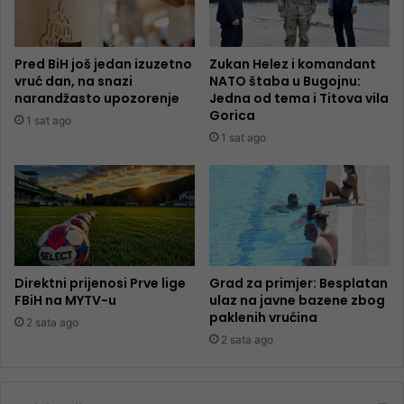
Pred BiH još jedan izuzetno
Zukan Helez i komandant
vruć dan, na snazi
NATO štaba u Bugojnu:
narandžasto upozorenje
Jedna od tema i Titova vila
Gorica
1 sat ago
1 sat ago
Direktni prijenosi Prve lige
Grad za primjer: Besplatan
FBiH na MYTV-u
ulaz na javne bazene zbog
paklenih vrućina
2 sata ago
2 sata ago