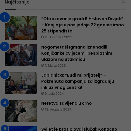
Najčitanije
“Obrazovanje gradi BiH-Jovan Divjak“
– Konjic je u posljednje 22 godine imao
25 ​​stipendista
15. Februara 2023.
Nogometaši Igmana iznenadili
Konjičanke cvijećem i besplatnim
ulazom na utakmicu
7. Marta 2025.
Jablanica: “Budi mi prijatelj” –
Pokrenuta kampanja za izgradnju
inkluzivnog centra!
9. Jula 2024.
Neretva zavijena u crno
13. Augusta 2024.
Svijet je pratio ovaj slučaj: Konačno