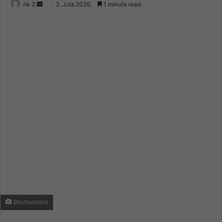
Send
nk 2
2. Jula 2026.
1 minute read
an
email
Shutterstock