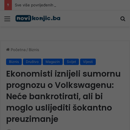
Sve više povrijeđenih na romobilima u HNK: Ljekari upozoravaju da najčešće stradaju djeca
Meni
Pr
Početna
/
Biznis
Biznis
Društvo
Magazin
Svijet
Vijesti
Ekonomisti iznijeli sumornu
prognozu o Volkswagenu:
Neće bankrotirati, ali bi
moglo uslijediti šokantno
preuzimanje