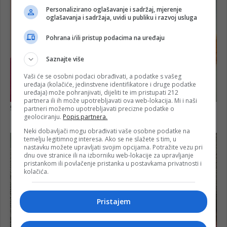
Personalizirano oglašavanje i sadržaj, mjerenje
oglašavanja i sadržaja, uvidi u publiku i razvoj usluga
Pohrana i/ili pristup podacima na uređaju
Saznajte više
Vaši će se osobni podaci obrađivati, a podatke s vašeg
uređaja (kolačiće, jedinstvene identifikatore i druge podatke
uređaja) može pohranjivati, dijeliti te im pristupati 212
partnera ili ih može upotrebljavati ova web-lokacija. Mi i naši
partneri možemo upotrebljavati precizne podatke o
geolociranju.
Popis partnera.
Neki dobavljači mogu obrađivati vaše osobne podatke na
temelju legitimnog interesa. Ako se ne slažete s tim, u
nastavku možete upravljati svojim opcijama. Potražite vezu pri
dnu ove stranice ili na izborniku web-lokacije za upravljanje
pristankom ili povlačenje pristanka u postavkama privatnosti i
kolačića.
Pristajem