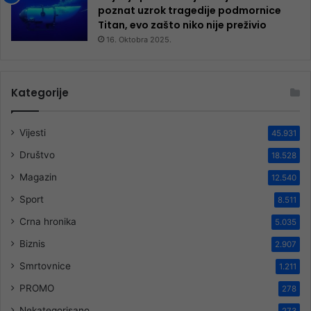
poznat uzrok tragedije podmornice
Titan, evo zašto niko nije preživio
16. Oktobra 2025.
Kategorije
Vijesti
45.931
Društvo
18.528
Magazin
12.540
Sport
8.511
Crna hronika
5.035
Biznis
2.907
Smrtovnice
1.211
PROMO
278
Nekategorisano
273