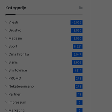
Kategorije
Vijesti
46.026
Društvo
18.550
Magazin
12.560
Sport
8.521
Crna hronika
5.047
Biznis
2.909
Smrtovnice
1.214
PROMO
278
Nekategorisano
273
Partneri
13
Impressum
2
Marketing
2