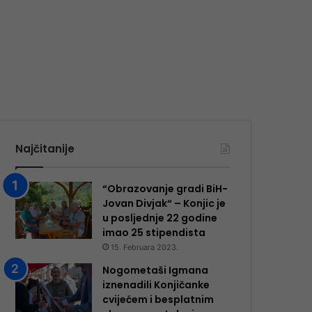
Najčitanije
“Obrazovanje gradi BiH-
Jovan Divjak“ – Konjic je
u posljednje 22 godine
imao 25 ​​stipendista
15. Februara 2023.
Nogometaši Igmana
iznenadili Konjičanke
cvijećem i besplatnim