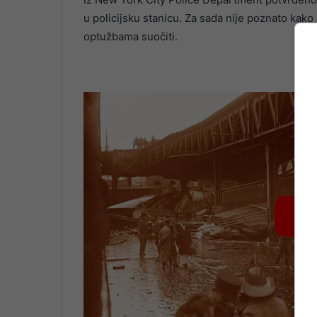
u policijsku stanicu. Za sada nije poznato kako 
optužbama suočiti.