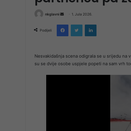
Send
nkglavni
1. Jula 2026.
an
Facebook
Twitter
LinkedIn
email
Podijeli
Nesvakidašnja scena odigrala se u srijedu na 
su se dvije osobe uspjele popeti na sam vrh tor