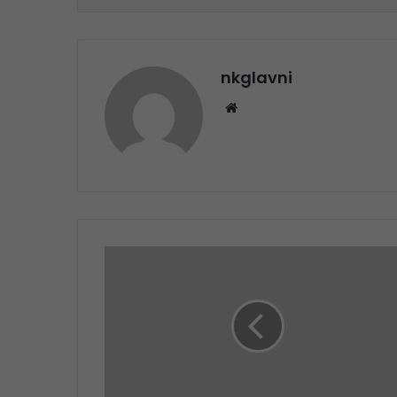
nkglavni
Website