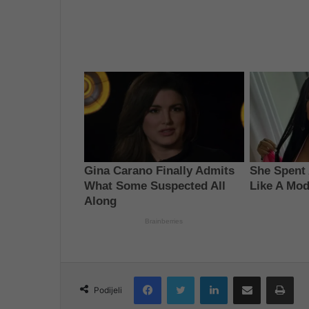
Facebook
Twitter
LinkedIn
Share via Email
Pri
Podijeli