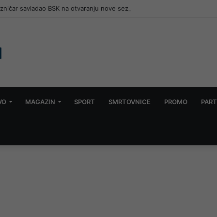
ezničar savladao BSK na otvaranju nove sezone
VO
MAGAZIN
SPORT
SMRTOVNICE
PROMO
PART