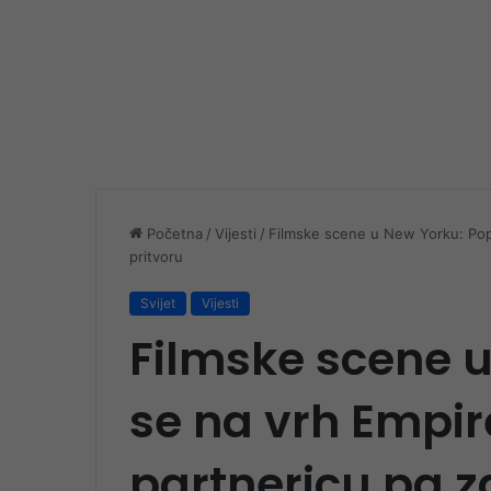
Početna
/
Vijesti
/
Filmske scene u New Yorku: Popel
pritvoru
Svijet
Vijesti
Filmske scene u
se na vrh Empir
partnericu pa za