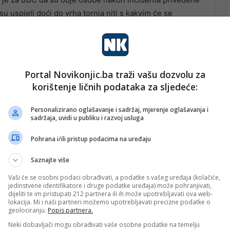
su uspjeli doći do vrha tornja niti s kakvim će se
Portal Novikonjic.ba traži vašu dozvolu za
korištenje ličnih podataka za sljedeće:
Personalizirano oglašavanje i sadržaj, mjerenje oglašavanja i
sadržaja, uvidi u publiku i razvoj usluga
Pohrana i/ili pristup podacima na uređaju
Saznajte više
Vaši će se osobni podaci obrađivati, a podatke s vašeg uređaja (kolačiće,
jedinstvene identifikatore i druge podatke uređaja) može pohranjivati,
dijeliti te im pristupati 212 partnera ili ih može upotrebljavati ova web-
lokacija. Mi i naši partneri možemo upotrebljavati precizne podatke o
geolociranju.
Popis partnera.
Neki dobavljači mogu obrađivati vaše osobne podatke na temelju