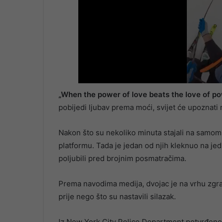
„When the power of love beats the love of p
pobijedi ljubav prema moći, svijet će upoznati m
Nakon što su nekoliko minuta stajali na samom
platformu. Tada je jedan od njih kleknuo na je
poljubili pred brojnim posmatračima.
Prema navodima medija, dvojac je na vrhu zgr
prije nego što su nastavili silazak.
Iz New York City Police Department potvrđeno