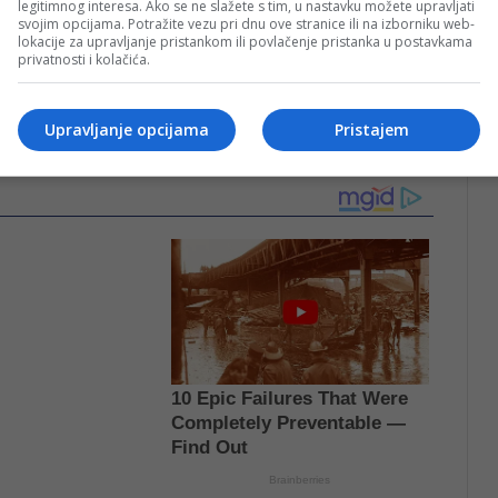
legitimnog interesa. Ako se ne slažete s tim, u nastavku možete upravljati
svojim opcijama. Potražite vezu pri dnu ove stranice ili na izborniku web-
lokacije za upravljanje pristankom ili povlačenje pristanka u postavkama
privatnosti i kolačića.
oširili društvenim mrežama i izazvali brojne reakcije
Upravljanje opcijama
Pristajem