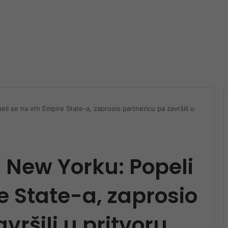
i se na vrh Empire State-a, zaprosio partnericu pa završili u
 New Yorku: Popeli
e State-a, zaprosio
vršili u pritvoru