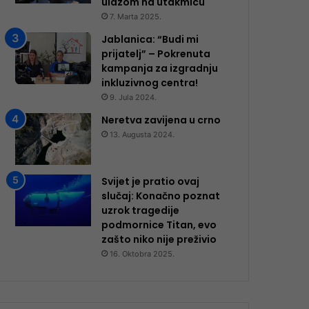
ulazom na utakmicu
7. Marta 2025.
Jablanica: “Budi mi
prijatelj” – Pokrenuta
kampanja za izgradnju
inkluzivnog centra!
9. Jula 2024.
Neretva zavijena u crno
13. Augusta 2024.
Svijet je pratio ovaj
slučaj: Konačno poznat
uzrok tragedije
podmornice Titan, evo
zašto niko nije preživio
16. Oktobra 2025.