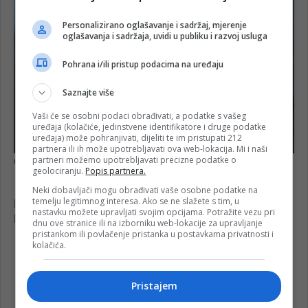
Personalizirano oglašavanje i sadržaj, mjerenje
oglašavanja i sadržaja, uvidi u publiku i razvoj usluga
Pohrana i/ili pristup podacima na uređaju
Saznajte više
Vaši će se osobni podaci obrađivati, a podatke s vašeg
uređaja (kolačiće, jedinstvene identifikatore i druge podatke
uređaja) može pohranjivati, dijeliti te im pristupati 212
partnera ili ih može upotrebljavati ova web-lokacija. Mi i naši
partneri možemo upotrebljavati precizne podatke o
geolociranju.
Popis partnera.
Neki dobavljači mogu obrađivati vaše osobne podatke na
temelju legitimnog interesa. Ako se ne slažete s tim, u
nastavku možete upravljati svojim opcijama. Potražite vezu pri
dnu ove stranice ili na izborniku web-lokacije za upravljanje
pristankom ili povlačenje pristanka u postavkama privatnosti i
kolačića.
Pristajem