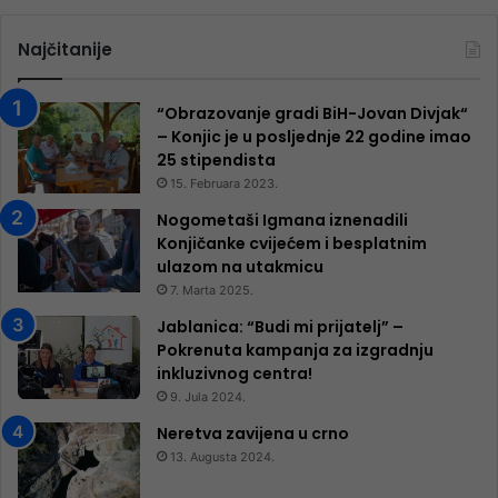
Najčitanije
“Obrazovanje gradi BiH-Jovan Divjak“
– Konjic je u posljednje 22 godine imao
25 ​​stipendista
15. Februara 2023.
Nogometaši Igmana iznenadili
Konjičanke cvijećem i besplatnim
ulazom na utakmicu
7. Marta 2025.
Jablanica: “Budi mi prijatelj” –
Pokrenuta kampanja za izgradnju
inkluzivnog centra!
9. Jula 2024.
Neretva zavijena u crno
13. Augusta 2024.