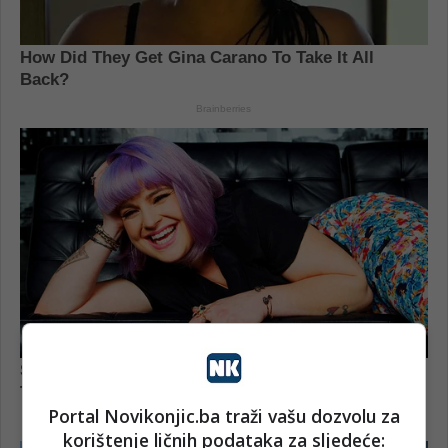
Portal Novikonjic.ba traži vašu dozvolu za
korištenje ličnih podataka za sljedeće: