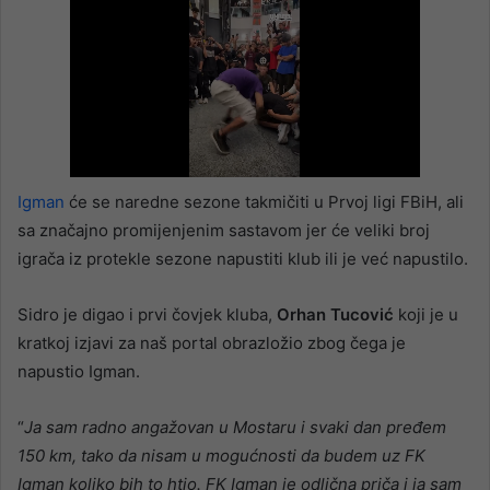
Igman
će se naredne sezone takmičiti u Prvoj ligi FBiH, ali
sa značajno promijenjenim sastavom jer će veliki broj
igrača iz protekle sezone napustiti klub ili je već napustilo.
Sidro je digao i prvi čovjek kluba,
Orhan Tucović
koji je u
kratkoj izjavi za naš portal obrazložio zbog čega je
napustio Igman.
“
Ja sam radno angažovan u Mostaru i svaki dan pređem
150 km, tako da nisam u mogućnosti da budem uz FK
Igman koliko bih to htio. FK Igman je odlična priča i ja sam