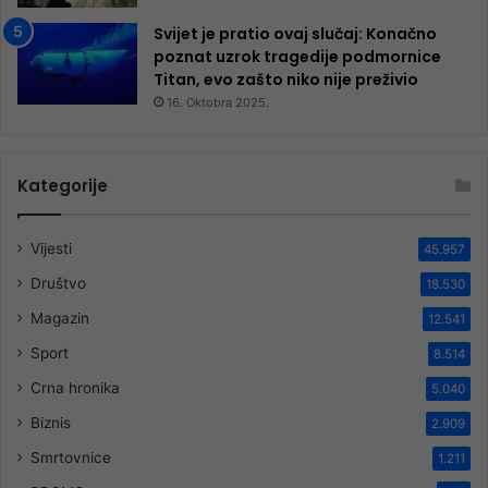
Svijet je pratio ovaj slučaj: Konačno
poznat uzrok tragedije podmornice
Titan, evo zašto niko nije preživio
16. Oktobra 2025.
Kategorije
Vijesti
45.957
Društvo
18.530
Magazin
12.541
Sport
8.514
Crna hronika
5.040
Biznis
2.909
Smrtovnice
1.211