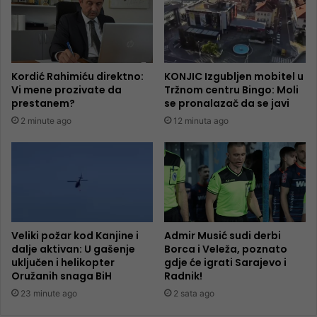
Kordić Rahimiću direktno:
KONJIC Izgubljen mobitel u
Vi mene prozivate da
Tržnom centru Bingo: Moli
prestanem?
se pronalazač da se javi
2 minute ago
12 minuta ago
Veliki požar kod Kanjine i
Admir Musić sudi derbi
dalje aktivan: U gašenje
Borca i Veleža, poznato
uključen i helikopter
gdje će igrati Sarajevo i
Oružanih snaga BiH
Radnik!
23 minute ago
2 sata ago