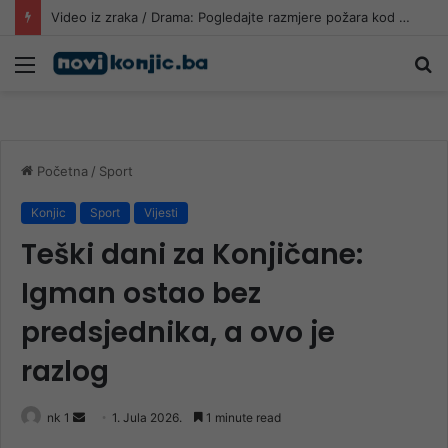
Video iz zraka / Drama: Pogledajte razmjere požara kod Konjica, ugrožen i dalekovod
Meni
Pr
Početna
/
Sport
Konjic
Sport
Vijesti
Teški dani za Konjičane:
Igman ostao bez
predsjednika, a ovo je
razlog
Send
nk 1
1. Jula 2026.
1 minute read
an