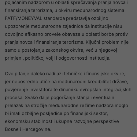
pojačanim nadzorom u oblasti sprečavanja pranja novca i
finansiranja terorizma, u okviru međunarodnog sistema
FATF/MONEYVAL standarda predstavlja ozbiljno
upozorenje međunarodne zajednice da institucije nisu
dovoljno efikasno provele obaveze u oblasti borbe protiv
pranja novca i finansiranja terorizma. Ključni problem nije
samo u postojanju zakonskog okvira, već u njegovoj
primjeni, političkoj volji i odgovornosti institucija.
Ovo pitanje daleko nadilazi tehničke i finansijske okvire,
jer neposredno utiče na međunarodni kredibilitet države,
povjerenje investitora te dinamiku evropskih integracijskih
procesa. Svako dalje pogoršanje stanja i eventualni
prelazak na strožije međunarodne režime nadzora moglo
bi imati ozbiljne posljedice po finansijski sektor,
ekonomsku stabilnost i ukupne razvojne perspektive
Bosne i Hercegovine.