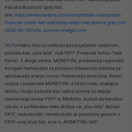
Iraq and Bosnia to ‘grey list’,
link:
https://www.reuters.com/world/middle-east/global-
financial-crime-fatf-watchdog-adds-iraq-bosnia-grey-list-
2026-06-19/?utm_source=chatgpt.com
[4]
Formalnu listu jurisdikcija pod pojačanim nadzorom,
poznatu kao „siva lista“, vodi FATF (Financial Action Task
Force). S druge strane, MONEYVAL predstavlja regionalni
evropski mehanizam za procjenu efikasnosti sistema za
sprečavanje pranja novca i finansiranja terorizma. Nalazi,
ocjene i preporuke MONEYVAL-a često imaju značajnu
težinu i mogu poslužiti kao važna osnova za daljnje
razmatranje unutar FATF-a. Međutim, budući da konačnu
odluku o uvrštavanju neke države na „sivu listu“ donosi
FATF, metodološki i terminološki je preciznije govoriti o
FATF-ovoj sivoj listi, a ne o „MONEYVAL listi“.