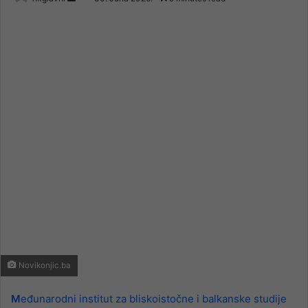
an
email
Novikonjic.ba
M
eđunarodni institut za bliskoistočne i balkanske studije