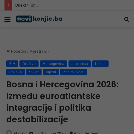
Direktni prijenosi Prve lige FBiH na MYTV-u
Meni
Pr
Početna
/
Vijesti
/
BiH
BiH
Društvo
Hercegovina
Jablanica
Konjic
Politika
Svijet
Vijesti
Zanimljivosti
Bosna i Hercegovina 2026:
Između euroatlantske
integracije i politika
destabilizacije
Send
nkglavni
30. Juna 2026.
9 minutes read