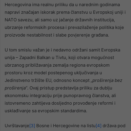
Hercegovina ima realnu priliku da u narednim godinama
napravi značajan iskorak prema članstvu u Evropskoj uniji i
NATO savezu, ali samo uz jačanje državnih institucija,
ubrzanje reformskih procesa i prevazilaženje politika koje
proizvode nestabilnost i slabe povjerenje građana.
U tom smislu važan je i nedavno održani samit Evropska
unija – Zapadni Balkan u Tivtu, koji otvara mogućnost
ubrzanog približavanja zemalja regiona evropskom
prostoru kroz model postepenog uključivanja u
Jedinstveno tržište EU, odnosno koncept „
proširenja bez
proširenja
“. Ovaj pristup predstavlja priliku za dublju
ekonomsku integraciju prije punopravnog članstva, ali
istovremeno zahtijeva dosljedno provođenje reformi i
usklađivanje sa evropskim standardima.
Uvrštavanje
[3]
Bosne i Hercegovine na listu
[4]
država pod