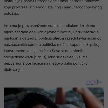
institucija Bosne i Hercegovine i međunarodne obaveze
koje proizlaze iz njenog ustavnog i međunarodnopravnog
položaja.
Iako mu je pravosnažnom sudskom odlukom izrečena
mjera zabrane obavljanja javne funkcije, Dodik nastavlja
nastojanja da zadrži politički utjecaj i predstavlja jedan od
najznačajnijih centara političke moći u Republici Srpskoj.
Istovremeno, ostaje na čelu Saveza nezavisnih
socijaldemokrata (SNSD), iako sudska odluka ima
neposredne posljedice na njegovo dalje političko
djelovanje.