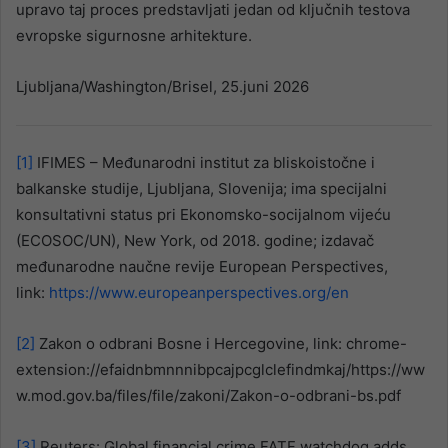
upravo taj proces predstavljati jedan od ključnih testova
evropske sigurnosne arhitekture.
Ljubljana/Washington/Brisel, 25.juni 2026
[1]
IFIMES – Međunarodni institut za bliskoistočne i
balkanske studije, Ljubljana, Slovenija; ima specijalni
konsultativni status pri Ekonomsko-socijalnom vijeću
(ECOSOC/UN), New York, od 2018. godine; izdavač
međunarodne naučne revije European Perspectives,
link:
https://www.europeanperspectives.org/en
[2]
Zakon o odbrani Bosne i Hercegovine, link: chrome-
extension://efaidnbmnnnibpcajpcglclefindmkaj/https://ww
w.mod.gov.ba/files/file/zakoni/Zakon-o-odbrani-bs.pdf
[3]
Reuters: Global financial crime FATF watchdog adds