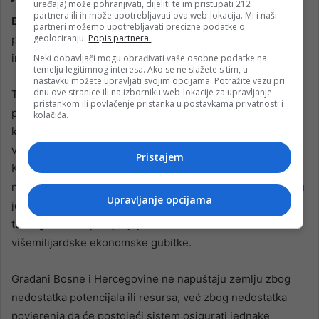
uređaja) može pohranjivati, dijeliti te im pristupati 212
partnera ili ih može upotrebljavati ova web-lokacija. Mi i naši
B
osna i Hercegovina danas nije suočena samo s
partneri možemo upotrebljavati precizne podatke o
geolociranju.
Popis partnera.
političkom krizom, već i s dubokom krizom upravljanja,
institucionalnog povjerenja i odgovornosti.
Neki dobavljači mogu obrađivati vaše osobne podatke na
temelju legitimnog interesa. Ako se ne slažete s tim, u
nastavku možete upravljati svojim opcijama. Potražite vezu pri
dnu ove stranice ili na izborniku web-lokacije za upravljanje
Tokom posljednjih decenija razvijen je složen sistem
pristankom ili povlačenje pristanka u postavkama privatnosti i
političko-ekonomskih mreža i interesnih struktura koje
kolačića.
koriste javne institucije kao instrument za očuvanje
vlastitih privilegija i kontrolu nad javnim resursima.
Pristajem
Korupcija, zloupotreba institucija, netransparentne javne
nabavke i stranačka kontrola ključnih sektora predstavljaju
Upravljanje opcijama
jedan od najvećih izazova za razvoj države. Posljedice
takvog sistema procjenjuju se kroz višemilionske i
višemilijardske ekonomske gubitke.
Građani Bosne i Hercegovine ne napuštaju zemlju zbog
nedostatka potencijala ili resursa, već zbog nedostatka
povjerenja da će postojeći sistem osigurati jednake