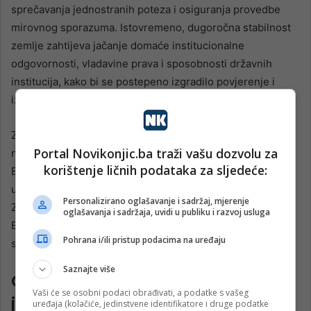
sprečavanja jednostranih poteza i osiguranja provedbe
mirovnog sporazuma. Istovremeno, dugoročna stabilnost
zemlje zahtijeva jačanje domaće institucionalne
odgovornosti, vladavine prava i sposobnosti državnih
institucija, kako bi se postepeno izgradilo povjerenje i
izbjegla percepcija trajne međunarodne zavisnosti.
Zbog toga je od posebne važnosti što prije osigurati izbor
Portal Novikonjic.ba traži vašu dozvolu za
novog visokog predstavnika međunarodne zajednice u
korištenje ličnih podataka za sljedeće:
Bosni i Hercegovini i istovremeno ojačati ulogu Evropske
unije u regionu. Stabilnost Bosne i Hercegovine i
Personalizirano oglašavanje i sadržaj, mjerenje
Zapadnog Balkana direktno je povezana sa sigurnošću
oglašavanja i sadržaja, uvidi u publiku i razvoj usluga
Evrope, jer ovaj prostor predstavlja jedno od ključnih
Pohrana i/ili pristup podacima na uređaju
sigurnosnih područja evropskog kontinenta.
Saznajte više
Oligarhija, korupcija i zloupotreba
Vaši će se osobni podaci obrađivati, a podatke s vašeg
javnih resursa
uređaja (kolačiće, jedinstvene identifikatore i druge podatke