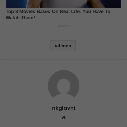
ifimes
nkglavni
Website