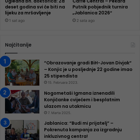
Ugledna bh. doktorica: Za
Caffe Central – Pekara
deset godina svi će biti na
Putnik pobjednik turnira
lijeku za mršavljenje
„Jablanica 2026“
1 sat ago
2 sata ago
Najčitanije
“Obrazovanje gradi BiH-Jovan Divjak“
– Konjic je u posljednje 22 godine imao
25 ​​stipendista
15. Februara 2023.
Nogometaši Igmana iznenadili
Konjičanke cvijećem i besplatnim
ulazom na utakmicu
7. Marta 2025.
Jablanica: “Budi mi prijatelj” –
Pokrenuta kampanja za izgradnju
inkluzivnog centra!