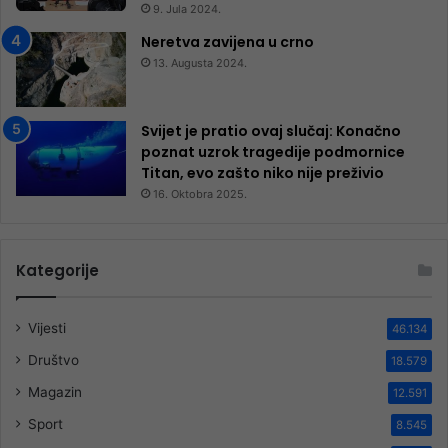
9. Jula 2024.
Neretva zavijena u crno
13. Augusta 2024.
Svijet je pratio ovaj slučaj: Konačno
poznat uzrok tragedije podmornice
Titan, evo zašto niko nije preživio
16. Oktobra 2025.
Kategorije
Vijesti
46.134
Društvo
18.579
Magazin
12.591
Sport
8.545