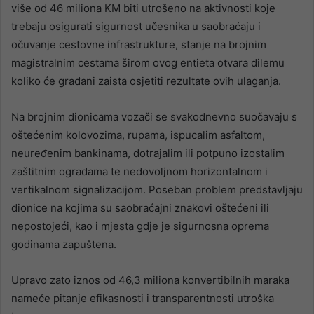
više od 46 miliona KM biti utrošeno na aktivnosti koje
trebaju osigurati sigurnost učesnika u saobraćaju i
očuvanje cestovne infrastrukture, stanje na brojnim
magistralnim cestama širom ovog entieta otvara dilemu
koliko će građani zaista osjetiti rezultate ovih ulaganja.
Na brojnim dionicama vozači se svakodnevno suočavaju s
oštećenim kolovozima, rupama, ispucalim asfaltom,
neuređenim bankinama, dotrajalim ili potpuno izostalim
zaštitnim ogradama te nedovoljnom horizontalnom i
vertikalnom signalizacijom. Poseban problem predstavljaju
dionice na kojima su saobraćajni znakovi oštećeni ili
nepostojeći, kao i mjesta gdje je sigurnosna oprema
godinama zapuštena.
Upravo zato iznos od 46,3 miliona konvertibilnih maraka
nameće pitanje efikasnosti i transparentnosti utroška