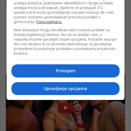
uređaja (kolačiće, jedinstvene identifikatore i druge podatke
uređaja) može pohranjivati, dijeliti te im pristupati 212
partnera ili ih može upotrebljavati ova web-lokacija. Mi i naši
partneri možemo upotrebljavati precizne podatke o
geolociranju.
Popis partnera.
Neki dobavljači mogu obrađivati vaše osobne podatke na
temelju legitimnog interesa. Ako se ne slažete s tim, u
nastavku možete upravljati svojim opcijama. Potražite vezu pri
dnu ove stranice ili na izborniku web-lokacije za upravljanje
pristankom ili povlačenje pristanka u postavkama privatnosti i
kolačića.
Pristajem
Upravljanje opcijama