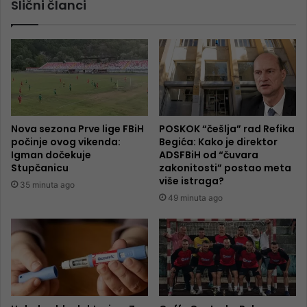
Slični članci
Nova sezona Prve lige FBiH
POSKOK “češlja” rad Refika
počinje ovog vikenda:
Begića: Kako je direktor
Igman dočekuje
ADSFBiH od “čuvara
Stupčanicu
zakonitosti” postao meta
više istraga?
35 minuta ago
49 minuta ago