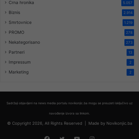
Crna hronika
5.057
Biznis
2.914
Smrtovnice
1.219
PROMO
278
Nekategorisano
273
Partneri
13
Impressum
2
Marketing
2
Sadržaji objavljeni na news media portalu novikonjic.ba mogu se preuzeti isključivo uz
navođenje izvora sa linkom.
© Copyright 2026, All Rights Reserved |
Made by
Novikonjic.ba
Facebook
Twitter
YouTube
Instagram