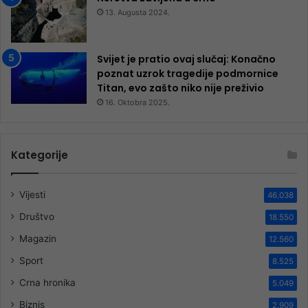
13. Augusta 2024.
Svijet je pratio ovaj slučaj: Konačno
poznat uzrok tragedije podmornice
Titan, evo zašto niko nije preživio
16. Oktobra 2025.
Kategorije
Vijesti
46.038
Društvo
18.550
Magazin
12.560
Sport
8.525
Crna hronika
5.049
Biznis
2.909