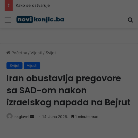
Kako se ostvaruje pravo na egzistencijalnu naknadu, kolika primanja borac može imati da bi aplicirao
Meni
Pr
Početna
/
Vijesti
/
Svijet
Svijet
Vijesti
Iran obustavlja pregovore
sa SAD-om nakon
izraelskog napada na Bejrut
Send
nkglavni
14. Juna 2026.
1 minute read
an
email