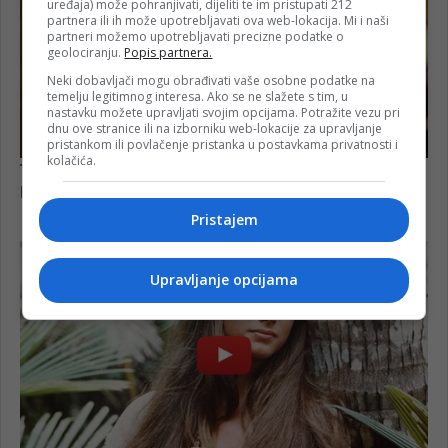
uređaja) može pohranjivati, dijeliti te im pristupati 212
partnera ili ih može upotrebljavati ova web-lokacija. Mi i naši
partneri možemo upotrebljavati precizne podatke o
geolociranju.
Popis partnera.
Neki dobavljači mogu obrađivati vaše osobne podatke na
temelju legitimnog interesa. Ako se ne slažete s tim, u
nastavku možete upravljati svojim opcijama. Potražite vezu pri
dnu ove stranice ili na izborniku web-lokacije za upravljanje
pristankom ili povlačenje pristanka u postavkama privatnosti i
kolačića.
Pristajem
Upravljanje opcijama