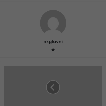
nkglavni
Website