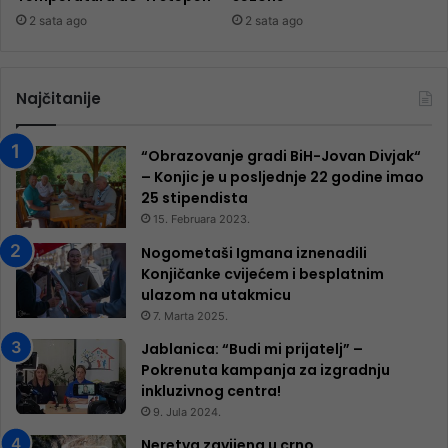
2 sata ago
2 sata ago
Najčitanije
“Obrazovanje gradi BiH-Jovan Divjak“
– Konjic je u posljednje 22 godine imao
25 ​​stipendista
15. Februara 2023.
Nogometaši Igmana iznenadili
Konjičanke cvijećem i besplatnim
ulazom na utakmicu
7. Marta 2025.
Jablanica: “Budi mi prijatelj” –
Pokrenuta kampanja za izgradnju
inkluzivnog centra!
9. Jula 2024.
Neretva zavijena u crno