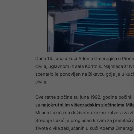
Dana 14. juna u kući Adema Omeragića u Pionir
civila, uglavnom iz sela Koritnik. Najmlađa žrt
scenario je ponovljen na Bikavcu gdje je u ku
civila.
Ove ratne zločine su juna 1992. godine počinili
sa
najokrutnijim višegradskim zločincima Mi
Milana Lukića na doživotnu kaznu zatvora za zlo
Sredoje Lukić je proglašen krivim za premlaćiv
života civila zaključanih u kući Adema Omeragi