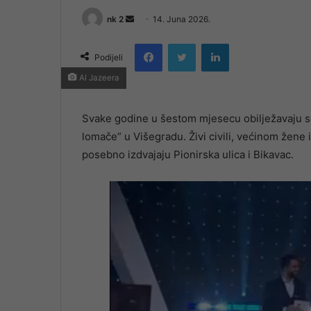
Send
nk 2
14. Juna 2026.
an
Facebook
Twitter
LinkedIn
email
Podijeli
Al Jazeera
Svake godine u šestom mjesecu obilježavaju se 
lomače” u Višegradu. Živi civili, većinom žene i
posebno izdvajaju Pionirska ulica i Bikavac.