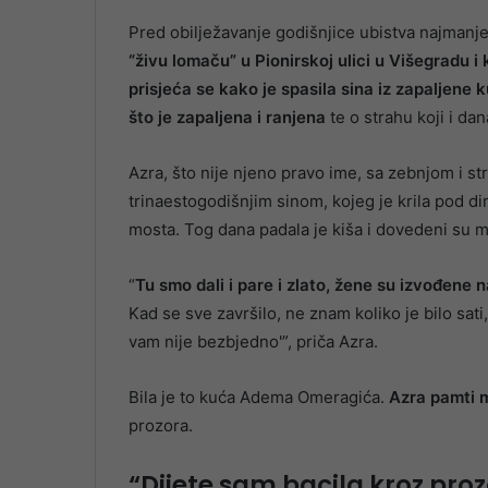
Pred obilježavanje godišnjice ubistva najmanje
“živu lomaču” u Pionirskoj ulici u Višegradu 
prisjeća se kako je spasila sina iz zapaljene k
što je zapaljena i ranjena
te o strahu koji i dan
Azra, što nije njeno pravo ime, sa zebnjom i str
trinaestogodišnjim sinom, kojeg je krila pod d
mosta. Tog dana padala je kiša i dovedeni su mo
“
Tu smo dali i pare i zlato, žene su izvođene na
Kad se sve završilo, ne znam koliko je bilo sati
vam nije bezbjedno'”, priča Azra.
Bila je to kuća Adema Omeragića.
Azra pamti m
prozora.
“Dijete sam bacila kroz proz