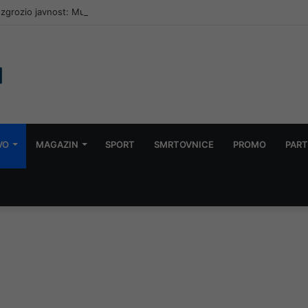
zgrozio javnost: Muškarac jet skijem ometao avione koji su gasili požar
VO
MAGAZIN
SPORT
SMRTOVNICE
PROMO
PART