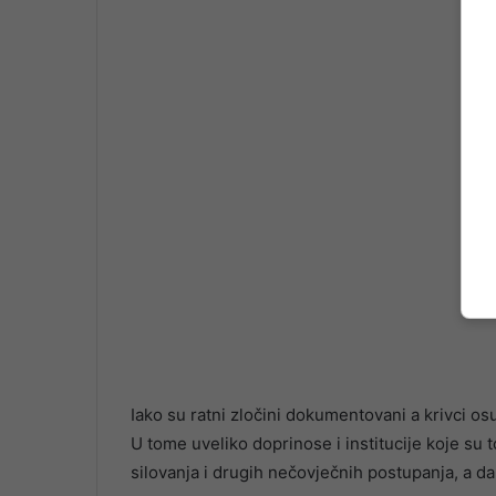
Iako su ratni zločini dokumentovani a krivci osuđ
U tome uveliko doprinose i institucije koje su 
silovanja i drugih nečovječnih postupanja, a da