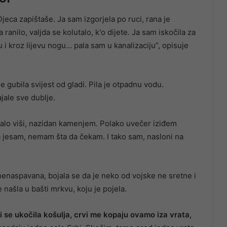
Djeca zapištaše. Ja sam izgorjela po ruci, rana je
ta ranilo, valjda se kolutalo, k'o dijete. Ja sam iskočila za
ku i kroz lijevu nogu… pala sam u kanalizaciju”, opisuje
je gubila svijest od gladi. Pila je otpadnu vodu.
ajale sve dublje.
malo viši, nazidan kamenjem. Polako uvečer iziđem
na jesam, nemam šta da čekam. I tako sam, nasloni na
, nenaspavana, bojala se da je neko od vojske ne sretne i
e našla u bašti mrkvu, koju je pojela.
i se ukočila košulja, crvi me kopaju ovamo iza vrata,