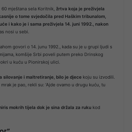
 60 mještana sela Koritnik,
žrtva koja je preživjela
i kasnije o tome svjedočila pred Haškim tribunalom,
uće i kako je i sama preživjela 14. juni 1992., nakon
as nosi u sebi.
ahom govori o 14. junu 1992., kada su je u grupi ljudi s
imijama, komšije Srbi poveli putem preko Drinskog
kri u kuću u Pionirskoj ulici.
 silovanje i maltretiranje, bilo je djece
koju su izvodili.
, mrak je pao, rekli su: ‘Ajde ovamo u drugu kuću, tu
iris mokrih tijela dok je sina držala za ruku
kod
or”