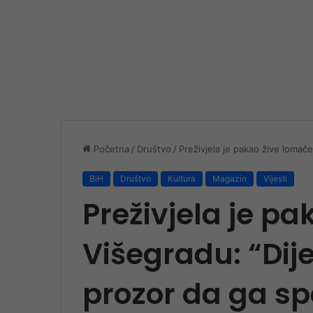
Početna
/
Društvo
/
Preživjela je pakao žive lomač
BiH
Društvo
Kultura
Magazin
Vijesti
Preživjela je p
Višegradu: “Dij
prozor da ga s