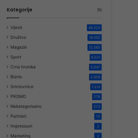
Kategorije
Vijesti
46.023
Društvo
18.550
Magazin
12.560
Sport
8.521
Crna hronika
5.047
Biznis
2.909
Smrtovnice
1.214
PROMO
278
Nekategorisano
273
Partneri
13
Impressum
2
Marketing
2