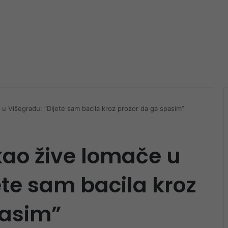
e u Višegradu: “Dijete sam bacila kroz prozor da ga spasim”
akao žive lomače u
ete sam bacila kroz
pasim”