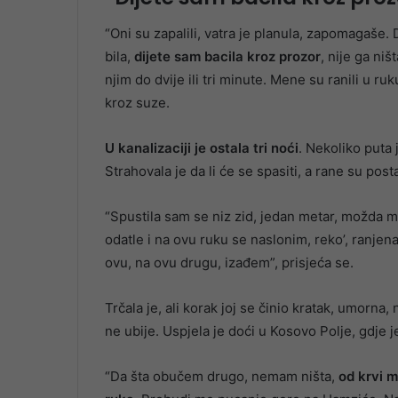
“Oni su zapalili, vatra je planula, zapomagaše. 
bila,
dijete sam bacila kroz prozor
, nije ga niš
njim do dvije ili tri minute. Mene su ranili u ru
kroz suze.
U kanalizaciji je ostala tri noći
. Nekoliko puta 
Strahovala je da li će se spasiti, a rane su post
“Spustila sam se niz zid, jedan metar, možda 
odatle i na ovu ruku se naslonim, reko’, ranje
ovu, na ovu drugu, izađem”, prisjeća se.
Trčala je, ali korak joj se činio kratak, umorna
ne ubije. Uspjela je doći u Kosovo Polje, gdje j
“Da šta obučem drugo, nemam ništa,
od krvi m