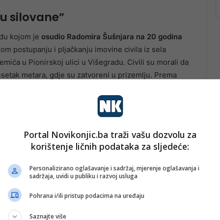
su silovane”
udu kojom je
osudio Radomira Šušnjara na 20 godina
m postupanju i pljačkanju imovine civila iz sela
Memića u Pionirskoj ulici u Višegradu. Civili su morali da
setak metara, gdje su zatvoreni u prizemlju. Prema
 eksplozivnu napravu, a Radomir Šušnjar ručnu bombu.
ne zločine u Višegradu osudili Bobana Šimšića,
Portal Novikonjic.ba traži vašu dozvolu za
 Savića, Nenada Tanaskovića, Novu Rajaka, Olivera
korištenje ličnih podataka za sljedeće:
ra Rackovića i Željka Leleka
.
Personalizirano oglašavanje i sadržaj, mjerenje oglašavanja i
sadržaja, uvidi u publiku i razvoj usluga
Pohrana i/ili pristup podacima na uređaju
Saznajte više