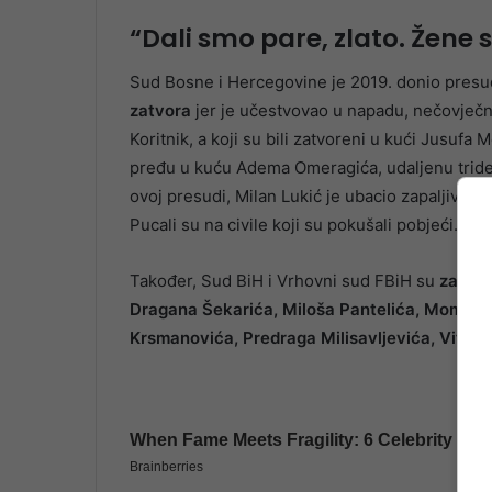
“Dali smo pare, zlato. Žene 
Sud Bosne i Hercegovine je 2019. donio pres
zatvora
jer je učestvovao u napadu, nečovječno
Koritnik, a koji su bili zatvoreni u kući Jusufa 
pređu u kuću Adema Omeragića, udaljenu tride
ovoj presudi, Milan Lukić je ubacio zapaljivu
Pucali su na civile koji su pokušali pobjeći.
Također, Sud BiH i Vrhovni sud FBiH su
za rat
Dragana Šekarića, Miloša Pantelića, Momira
Krsmanovića, Predraga Milisavljevića, Vitomi