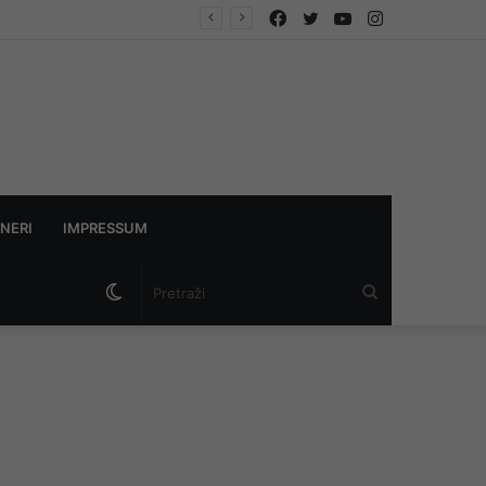
Facebook
Twitter
YouTube
Instagram
NERI
IMPRESSUM
Switch
Pretraži
skin