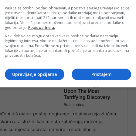
Vaši će se osobni podaci obrađivati, a podatke s vašeg uređaja (kolačiće,
jedinstvene identifikatore i druge podatke uređaja) može pohranjivati,
dijeliti te im pristupati 212 partnera ili ih može upotrebljavati ova web-
lokacija. Mi i naši partneri možemo upotrebljavati precizne podatke o
geolociranju.
Popis partnera.
Neki dobavljači mogu obrađivati vaše osobne podatke na temelju
legitimnog interesa. Ako se ne slažete s tim, u nastavku možete upravljati
svojim opcijama. Potražite vezu pri dnu ove stranice ili na izborniku web-
lokacije za upravljanje pristankom ili povlačenje pristanka u postavkama
privatnosti i kolačića.
Upravljanje opcijama
Pristajem
eni još uvijek postoji negiranje i relativizacija zločina.
tokom rata služile kao mjesta zatočenja, mučenja,
nas su mjesta susreta, odmora i rehabilitacije.