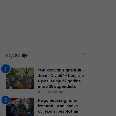
Najčitanije
“Obrazovanje gradi BiH-
Jovan Divjak“ – Konjic je
u posljednje 22 godine
imao 25 ​​stipendista
15. Februara 2023.
Nogometaši Igmana
iznenadili Konjičanke
cvijećem i besplatnim