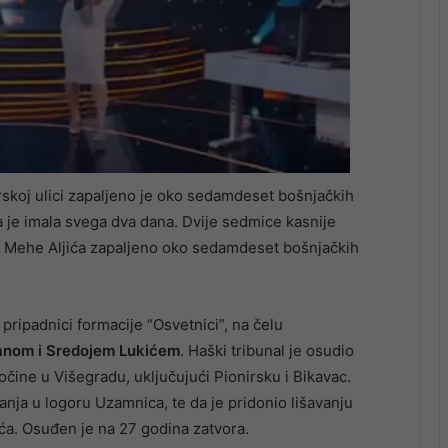
skoj ulici zapaljeno je oko sedamdeset bošnjačkih
va je imala svega dva dana. Dvije sedmice kasnije
ći Mehe Aljića zapaljeno oko sedamdeset bošnjačkih
 pripadnici formacije “Osvetnici”, na čelu
lanom i Sredojem Lukićem
. Haški tribunal je osudio
čine u Višegradu, uključujući Pionirsku i Bikavac.
anja u logoru Uzamnica, te da je pridonio lišavanju
ća. Osuđen je na 27 godina zatvora.