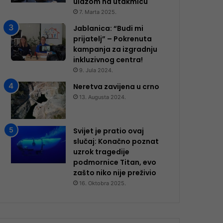
ulazom na utakmicu
7. Marta 2025.
Jablanica: “Budi mi
prijatelj” – Pokrenuta
kampanja za izgradnju
inkluzivnog centra!
9. Jula 2024.
Neretva zavijena u crno
13. Augusta 2024.
Svijet je pratio ovaj
slučaj: Konačno poznat
uzrok tragedije
podmornice Titan, evo
zašto niko nije preživio
16. Oktobra 2025.