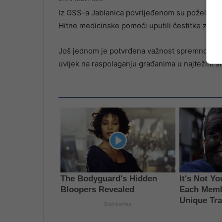
Iz GSS-a Jablanica povrijeđenom su poželjeli b
Hitne medicinske pomoći uputili čestitke za pr
Još jednom je potvrđena važnost spremnosti i p
uvijek na raspolaganju građanima u najtežim si