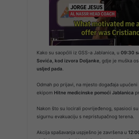
Kako su saopćili iz GSS-a Jablanica, u
09:30 s
Sovića, kod izvora Doljanke
, gdje je muška o
usljed pada
.
Odmah po prijavi, na mjesto događaja upućeni s
ekipom
Hitne medicinske pomoći Jablanica
pr
Nakon što su locirali povrijeđenog, spasioci s
sigurnu evakuaciju s nepristupačnog terena.
Akcija spašavanja uspješno je završena u
12:0