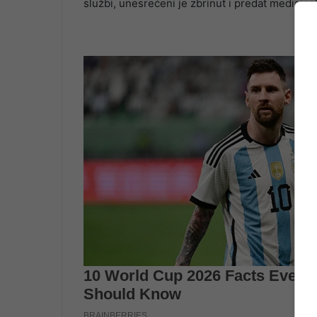
službi, unesrećeni je zbrinut i predat medicins