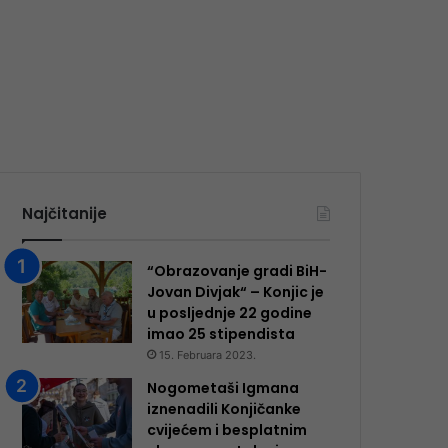
Najčitanije
“Obrazovanje gradi BiH-
Jovan Divjak“ – Konjic je
u posljednje 22 godine
imao 25 ​​stipendista
15. Februara 2023.
Nogometaši Igmana
iznenadili Konjičanke
cvijećem i besplatnim