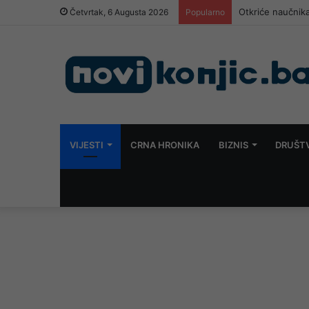
Otkriće naučnika
Četvrtak, 6 Augusta 2026
Popularno
VIJESTI
CRNA HRONIKA
BIZNIS
DRUŠT