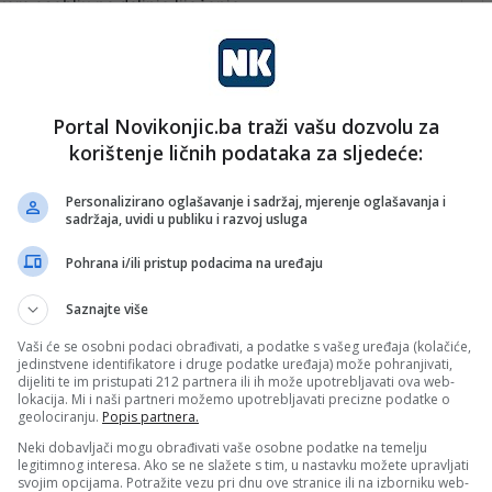
kom osoblju na daljnje liječenje.
Portal Novikonjic.ba traži vašu dozvolu za
korištenje ličnih podataka za sljedeće:
Personalizirano oglašavanje i sadržaj, mjerenje oglašavanja i
sadržaja, uvidi u publiku i razvoj usluga
Pohrana i/ili pristup podacima na uređaju
Saznajte više
Vaši će se osobni podaci obrađivati, a podatke s vašeg uređaja (kolačiće,
jedinstvene identifikatore i druge podatke uređaja) može pohranjivati,
dijeliti te im pristupati 212 partnera ili ih može upotrebljavati ova web-
lokacija. Mi i naši partneri možemo upotrebljavati precizne podatke o
geolociranju.
Popis partnera.
Neki dobavljači mogu obrađivati vaše osobne podatke na temelju
legitimnog interesa. Ako se ne slažete s tim, u nastavku možete upravljati
svojim opcijama. Potražite vezu pri dnu ove stranice ili na izborniku web-