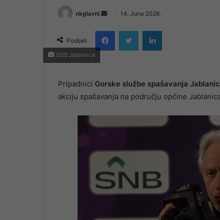
Send
nkglavni
14. Juna 2026.
an
Facebook
Twitter
LinkedIn
email
Podijeli
GSS Jablanica
Pripadnici
Gorske službe spašavanja Jablani
akciju spašavanja na području općine Jablanica