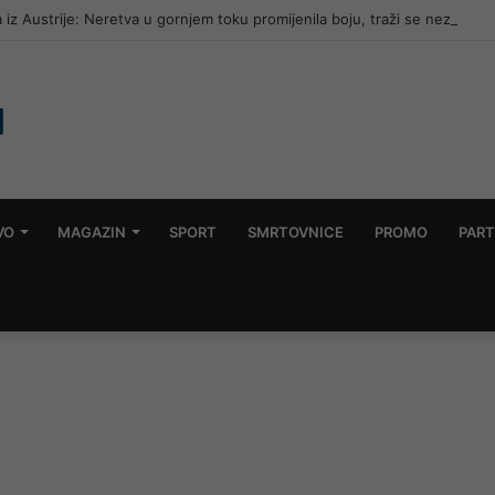
 iz Austrije: Neretva u gornjem toku promijenila boju, traži se nezavisna
VO
MAGAZIN
SPORT
SMRTOVNICE
PROMO
PART