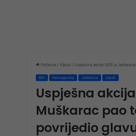
Početna
/
Vijesti
/
Uspješna akcija GSS-a Jablanica
BiH
Hercegovina
Jablanica
Vijesti
Uspješna akcija
Muškarac pao t
povrijedio glav