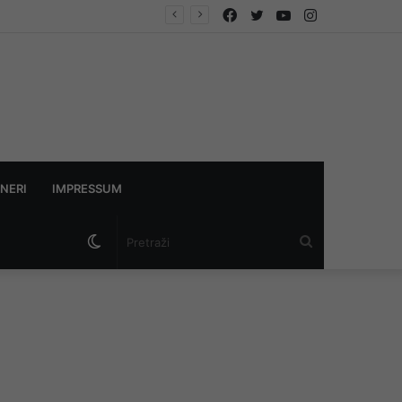
Facebook
Twitter
YouTube
Instagram
 istraga
NERI
IMPRESSUM
Switch
Pretraži
skin