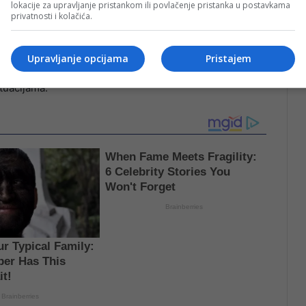
lokacije za upravljanje pristankom ili povlačenje pristanka u postavkama
privatnosti i kolačića.
rz i uspješan oporavak, dok su svojim članovima i timu
ofesionalno i efikasno obavljen zadatak.
Upravljanje opcijama
Pristajem
ožrtvovanosti pripadnika spasilačkih službi, koji su
tuacijama.