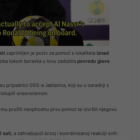
ati
zaprimljen je poziv za pomoć s lokaliteta
iznad
soba tokom boravka u lovu zadobila
povredu glave
u pripadnici GSS-a Jablanica, koji su u saradnji s
istupili unesrećenom.
u mu pružili neophodnu prvu pomoć te izvršili njegovu
0 sati
, a zahvaljujući brzoj i koordinisanoj reakciji svih