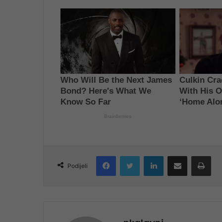
Facebook
Twitter
LinkedIn
Share via Email
Pri
Podijeli