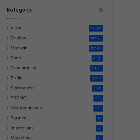
Kategorije
Vijesti
45.931
Društvo
18.528
Magazin
12.540
Sport
8.511
Crna hronika
5.035
Biznis
2.907
Smrtovnice
1.211
PROMO
278
Nekategorisano
273
Partneri
13
Impressum
2
Marketing
2