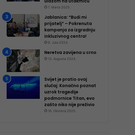
ulazom na utakmicu
7. Marta 2025.
Jablanica: “Budi mi
prijatelj” – Pokrenuta
kampanja za izgradnju
inkluzivnog centra!
9. Jula 2024.
Neretva zavijena u crno
13. Augusta 2024.
Svijet je pratio ovaj
slučaj: Konačno poznat
uzrok tragedije
podmornice Titan, evo
zašto niko nije preživio
16. Oktobra 2025.