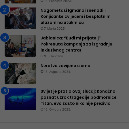
15. Februara 2023.
Nogometaši Igmana iznenadili
Konjičanke cvijećem i besplatnim
ulazom na utakmicu
7. Marta 2025.
Jablanica: “Budi mi prijatelj” –
Pokrenuta kampanja za izgradnju
inkluzivnog centra!
9. Jula 2024.
Neretva zavijena u crno
13. Augusta 2024.
Svijet je pratio ovaj slučaj: Konačno
poznat uzrok tragedije podmornice
Titan, evo zašto niko nije preživio
16. Oktobra 2025.