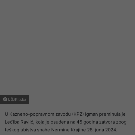
email
I. Š./Klix.ba
U Kazneno-popravnom zavodu (KPZ) Igman preminula je
Leđiba Ravlić, koja je osuđena na 45 godina zatvora zbog
teškog ubistva snahe Nermine Krajine 28. juna 2024.