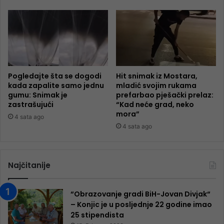
Pogledajte šta se dogodi
Hit snimak iz Mostara,
kada zapalite samo jednu
mladić svojim rukama
gumu: Snimak je
prefarbao pješački prelaz:
zastrašujući
“Kad neće grad, neko
mora”
4 sata ago
4 sata ago
Najčitanije
“Obrazovanje gradi BiH-Jovan Divjak“
– Konjic je u posljednje 22 godine imao
25 ​​stipendista