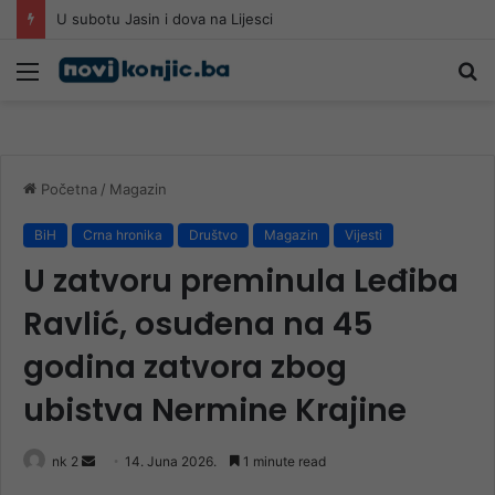
Požari kod Konjica i dalje aktivni, vatra prijeti kućama: Građani uznemireni, gašenje se nastavlja tokom noći
Meni
Pr
Početna
/
Magazin
BiH
Crna hronika
Društvo
Magazin
Vijesti
U zatvoru preminula Leđiba
Ravlić, osuđena na 45
godina zatvora zbog
ubistva Nermine Krajine
Send
nk 2
14. Juna 2026.
1 minute read
an