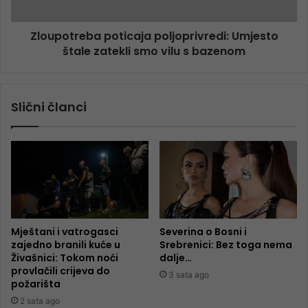
Zloupotreba poticaja poljoprivredi: Umjesto
štale zatekli smo vilu s bazenom
Slični članci
Mještani i vatrogasci
Severina o Bosni i
zajedno branili kuće u
Srebrenici: Bez toga nema
Živašnici: Tokom noći
dalje…
provlačili crijeva do
3 sata ago
požarišta
2 sata ago