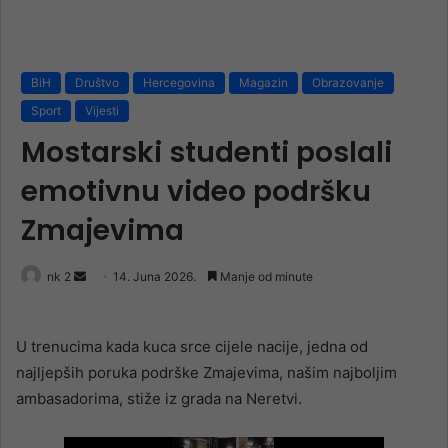
BiH
Društvo
Hercegovina
Magazin
Obrazovanje
Sport
Vijesti
Mostarski studenti poslali
emotivnu video podršku
Zmajevima
Send
nk 2
14. Juna 2026.
Manje od minute
an
email
U trenucima kada kuca srce cijele nacije, jedna od
najljepših poruka podrške Zmajevima, našim najboljim
ambasadorima, stiže iz grada na Neretvi.