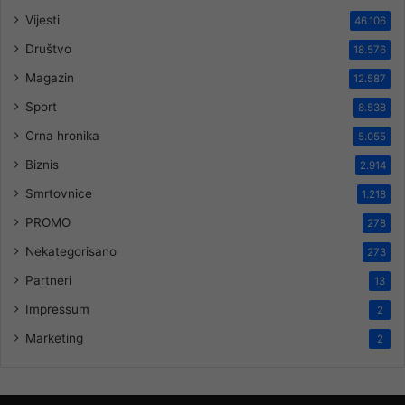
Vijesti
46.106
Društvo
18.576
Magazin
12.587
Sport
8.538
Crna hronika
5.055
Biznis
2.914
Smrtovnice
1.218
PROMO
278
Nekategorisano
273
Partneri
13
Impressum
2
Marketing
2