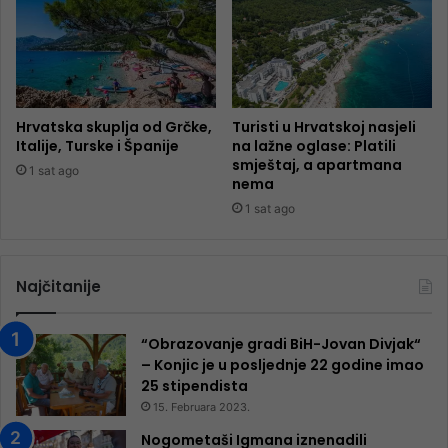
Hrvatska skuplja od Grčke,
Turisti u Hrvatskoj nasjeli
Italije, Turske i Španije
na lažne oglase: Platili
smještaj, a apartmana
1 sat ago
nema
1 sat ago
Najčitanije
“Obrazovanje gradi BiH-Jovan Divjak“
– Konjic je u posljednje 22 godine imao
25 ​​stipendista
15. Februara 2023.
Nogometaši Igmana iznenadili