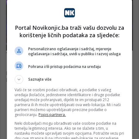
Portal Novikonjic.ba traži vašu dozvolu za
korištenje ličnih podataka za sljedeće:
Personalizirano oglašavanje i sadržaj, mjerenje
oglašavanja i sadržaja, uvidi u publiku i razvoj usluga
Pohrana i/ili pristup podacima na uređaju
Saznajte više
Vaši će se osobni podaci obrađivati, a podatke s vašeg
uređaja (kolačiće, jedinstvene identifikatore i druge podatke
uređaja) može pohranjivati, dijeliti te im pristupati 212
partnera ili ih može upotrebljavati ova web-lokacija. Mi i naši
partneri možemo upotrebljavati precizne podatke o
geolociranju.
Popis partnera.
Neki dobavljači mogu obrađivati vaše osobne podatke na
temelju legitimnog interesa. Ako se ne slažete s tim, u
nastavku možete upravljati svojim opcijama. Potražite vezu pri
dnu ove stranice ili na izborniku web-lokacije za upravljanje