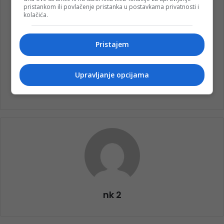
pristankom ili povlačenje pristanka u postavkama privatnosti i
kolačića.
podrška
Poruka
Pristajem
Univerzitet ‘Džemal Bijedić’ u Mostaru
Upravljanje opcijama
Zmajevi
nk 2