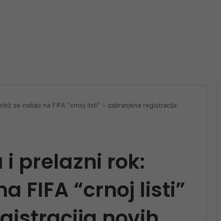
lež se našao na FIFA “crnoj listi” – zabranjena registracija
i prelazni rok:
a FIFA “crnoj listi”
gistracija novih