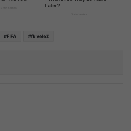
FIFA
fk velež
nt