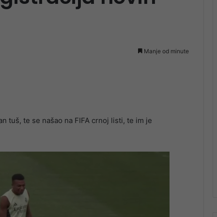
Manje od minute
 tuš, te se našao na FIFA crnoj listi, te im je