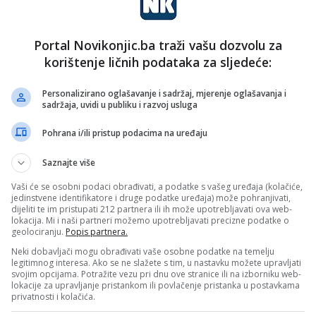
Portal Novikonjic.ba traži vašu dozvolu za
korištenje ličnih podataka za sljedeće:
Personalizirano oglašavanje i sadržaj, mjerenje oglašavanja i
sadržaja, uvidi u publiku i razvoj usluga
Pohrana i/ili pristup podacima na uređaju
Saznajte više
Vaši će se osobni podaci obrađivati, a podatke s vašeg uređaja (kolačiće,
jedinstvene identifikatore i druge podatke uređaja) može pohranjivati,
dijeliti te im pristupati 212 partnera ili ih može upotrebljavati ova web-
lokacija. Mi i naši partneri možemo upotrebljavati precizne podatke o
geolociranju.
Popis partnera.
Neki dobavljači mogu obrađivati vaše osobne podatke na temelju
legitimnog interesa. Ako se ne slažete s tim, u nastavku možete upravljati
svojim opcijama. Potražite vezu pri dnu ove stranice ili na izborniku web-
lokacije za upravljanje pristankom ili povlačenje pristanka u postavkama
privatnosti i kolačića.