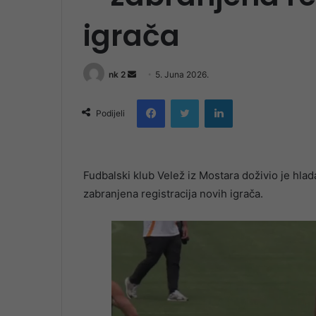
igrača
Send
nk 2
5. Juna 2026.
an
Facebook
Twitter
LinkedIn
email
Podijeli
Fudbalski klub Velež iz Mostara doživio je hladan
zabranjena registracija novih igrača.