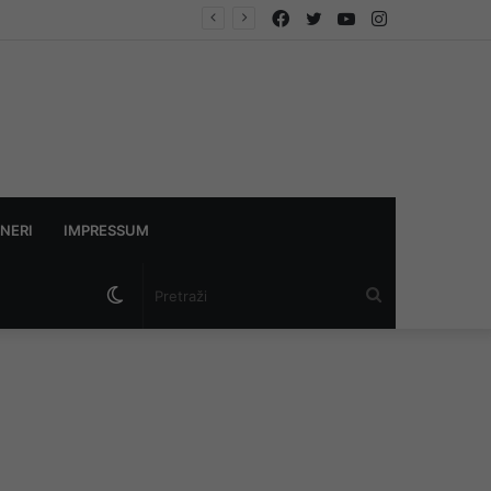
Facebook
Twitter
YouTube
Instagram
NERI
IMPRESSUM
Switch
Pretraži
skin