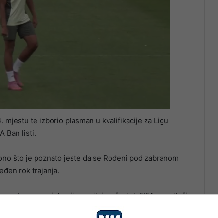
. mjestu te izborio plasman u kvalifikacije za Ligu
 Ban listi.
a ono što je poznato jeste da se Rođeni pod zabranom
eđen rok trajanja.
ima zabranu registracije novih igrača dok FIFA ne odluči