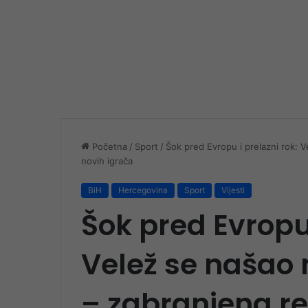
Početna
/
Sport
/
Šok pred Evropu i prelazni rok: Ve
novih igrača
BiH
Hercegovina
Sport
Vijesti
Šok pred Evropu 
Velež se našao n
– zabranjena re