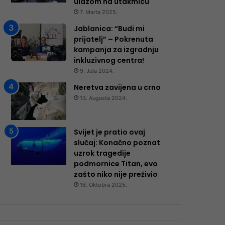
ulazom na utakmicu
7. Marta 2025.
Jablanica: “Budi mi
prijatelj” – Pokrenuta
kampanja za izgradnju
inkluzivnog centra!
9. Jula 2024.
Neretva zavijena u crno
13. Augusta 2024.
Svijet je pratio ovaj
slučaj: Konačno poznat
uzrok tragedije
podmornice Titan, evo
zašto niko nije preživio
16. Oktobra 2025.