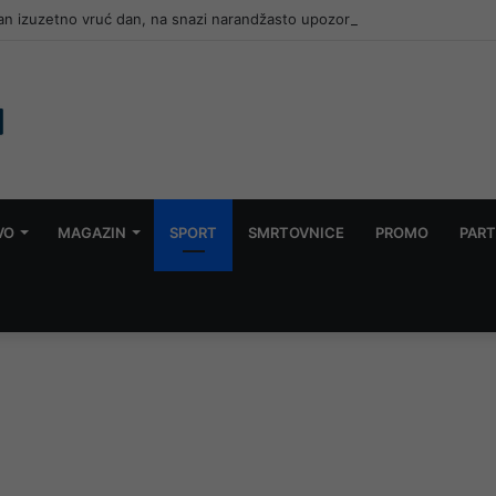
dan izuzetno vruć dan, na snazi narandžasto upozorenje
VO
MAGAZIN
SPORT
SMRTOVNICE
PROMO
PART