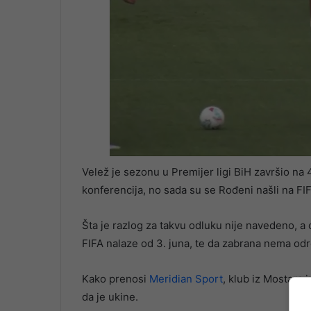
Velež je sezonu u Premijer ligi BiH završio na 4
konferencija, no sada su se Rođeni našli na FIFA
Šta je razlog za takvu odluku nije navedeno, 
FIFA nalaze od 3. juna, te da zabrana nema odr
Kako prenosi
Meridian Sport
, klub iz Mostara 
da je ukine.