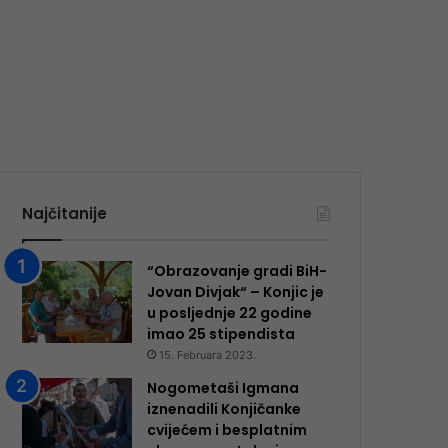
Najčitanije
“Obrazovanje gradi BiH-
Jovan Divjak“ – Konjic je
u posljednje 22 godine
imao 25 ​​stipendista
15. Februara 2023.
Nogometaši Igmana
iznenadili Konjičanke
cvijećem i besplatnim