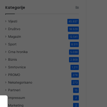
Kategorije
Vijesti
45.937
Društvo
18.529
Magazin
12.541
Sport
8.511
Crna hronika
5.039
Biznis
2.909
Smrtovnice
1.211
PROMO
278
Nekategorisano
273
Partneri
13
Impressum
2
Marketing
2