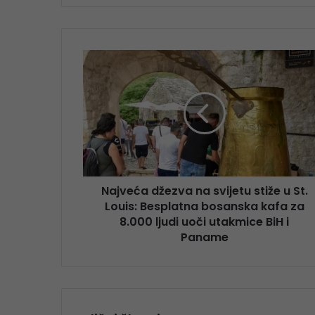
Najveća džezva na svijetu stiže u St.
Louis: Besplatna bosanska kafa za
8.000 ljudi uoči utakmice BiH i
Paname