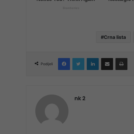
Crna lista
Facebook
Twitter
LinkedIn
Share via Email
Pri
Podijeli
nk 2