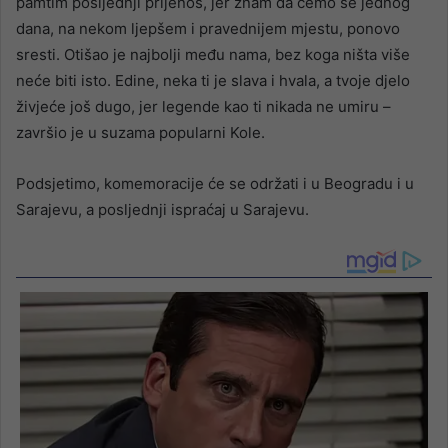
pamtim posljednji prijenos, jer znam da ćemo se jednog
dana, na nekom ljepšem i pravednijem mjestu, ponovo
sresti. Otišao je najbolji među nama, bez koga ništa više
neće biti isto. Edine, neka ti je slava i hvala, a tvoje djelo
živjeće još dugo, jer legende kao ti nikada ne umiru –
završio je u suzama popularni Kole.
Podsjetimo, komemoracije će se održati i u Beogradu i u
Sarajevu, a posljednji ispraćaj u Sarajevu.