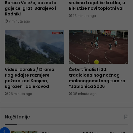
Borca i Veleža, poznato
vrućina trajat će kratko, u
gdje će igrati Sarajevo i
BiH stiže novi toplotni val
Radnik!
15 minuta ago
7 minuta ago
Video iz zraka / Drama:
Četvrtfinalisti 30.
Pogledajte razmjere
tradicionalnog noćnog
požara kod Konjica,
malonogometnog turnira
ugrožen i dalekovod
“Jablanica 2026
26 minuta ago
35 minuta ago
Najčitanije