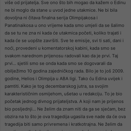
više od prijatelja. Sve ono što bih mogao da kažem o Edinu
ne bi moglo da stane u uvod jedne utakmice. Ne bi bila
dovoljna ni čitava finalna serija Olimpijakosa i
Panatinaikosa u ono vrijeme kada smo umjeli da se šalimo
da se tu ne zna ni kada će utakmica početi, koliko trajati i
kada će se uopšte završiti. Sve te emisije, svi ti sati, dani i
noći, provedeni u komentatorskoj kabini, kada smo se
svakom narednom prijenosu radovali kao da je prvi. Taj
prvi… sjetili smo se onda kada smo se dogovarali da
obilježimo 10 godina zajedničkog rada. Bilo je to još 2009.
godine, Helios i Olimpija u ABA ligi. Tako ću Edina uvijek i
pamtiti. Kako je tog decembarskog jutra, sa svojim
karakterističnim osmijehom, ušetao u redakciju. To je bio
početak jednog divnog prijateljstva. A koji nam je prijenos
bio posljednji… Ne želim da znam niti da ga se sjećam, bez
obzira na to što je ova tragedija ugasila sve nade da će ova
tragedija biti samo privremena i kratkotrajna. Ne želim da