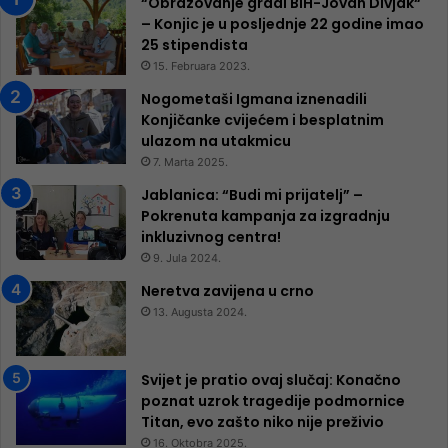
“Obrazovanje gradi BiH-Jovan Divjak“
– Konjic je u posljednje 22 godine imao
25 ​​stipendista
15. Februara 2023.
Nogometaši Igmana iznenadili
Konjičanke cvijećem i besplatnim
ulazom na utakmicu
7. Marta 2025.
Jablanica: “Budi mi prijatelj” –
Pokrenuta kampanja za izgradnju
inkluzivnog centra!
9. Jula 2024.
Neretva zavijena u crno
13. Augusta 2024.
Svijet je pratio ovaj slučaj: Konačno
poznat uzrok tragedije podmornice
Titan, evo zašto niko nije preživio
16. Oktobra 2025.