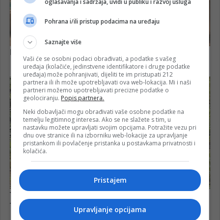
oglašavanja i sadržaja, uvidi u publiku i razvoj usluga
Pohrana i/ili pristup podacima na uređaju
Saznajte više
Vaši će se osobni podaci obrađivati, a podatke s vašeg
uređaja (kolačiće, jedinstvene identifikatore i druge podatke
uređaja) može pohranjivati, dijeliti te im pristupati 212
partnera ili ih može upotrebljavati ova web-lokacija. Mi i naši
partneri možemo upotrebljavati precizne podatke o
geolociranju.
Popis partnera.
Neki dobavljači mogu obrađivati vaše osobne podatke na
temelju legitimnog interesa. Ako se ne slažete s tim, u
nastavku možete upravljati svojim opcijama. Potražite vezu pri
dnu ove stranice ili na izborniku web-lokacije za upravljanje
pristankom ili povlačenje pristanka u postavkama privatnosti i
kolačića.
Pristajem
Upravljanje opcijama