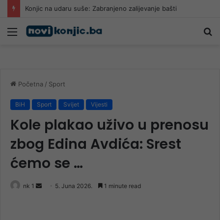
Konjic na udaru suše: Zabranjeno zalijevanje bašti
Meni
Pr
Početna
/
Sport
BiH
Sport
Svijet
Vijesti
Kole plakao uživo u prenosu
zbog Edina Avdića: Srest
ćemo se …
Send
nk 1
5. Juna 2026.
1 minute read
an
email