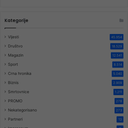
Kategorije
Vijesti
45.954
Društvo
18.529
Magazin
12.541
Sport
8.514
Crna hronika
5.040
Biznis
2.909
Smrtovnice
1.211
PROMO
278
Nekategorisano
273
Partneri
13