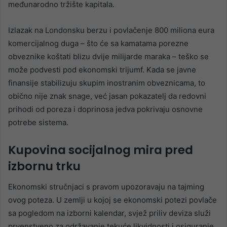
međunarodno tržište kapitala.
Izlazak na Londonsku berzu i povlačenje 800 miliona eura
komercijalnog duga – što će sa kamatama porezne
obveznike koštati blizu dvije milijarde maraka – teško se
može podvesti pod ekonomski trijumf. Kada se javne
finansije stabilizuju skupim inostranim obveznicama, to
obično nije znak snage, već jasan pokazatelj da redovni
prihodi od poreza i doprinosa jedva pokrivaju osnovne
potrebe sistema.
Kupovina socijalnog mira pred
izbornu trku
Ekonomski stručnjaci s pravom upozoravaju na tajming
ovog poteza. U zemlji u kojoj se ekonomski potezi povlače
sa pogledom na izborni kalendar, svjež priliv deviza služi
prvenstveno za održavanje tekuće likvidnosti i osiguranje