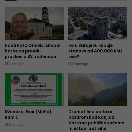
Nana Fata Orlović, simbol
Ko u Sarajevu kupuje
borbe za pravdu,
stanove od 400.000 KM i
proslavila 83. rođendan
više?
7 sati ago
8 sati ago
Dženaza: Emir (Meho)
Dramatična borba s
Ramić
požarom kod Konjica:
Vatra se približila kućama,
8 sati ago
mještani u strahu