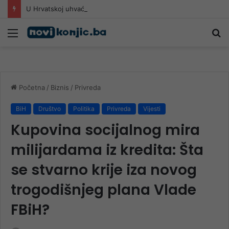
U Hrvatskoj uhvaćen 73-godišnji piroman koji je u jednom danu izazvao 5 požara
Meni
Pr
Početna
/
Biznis
/
Privreda
BiH
Društvo
Politika
Privreda
Vijesti
Kupovina socijalnog mira
milijardama iz kredita: Šta
se stvarno krije iza novog
trogodišnjeg plana Vlade
FBiH?