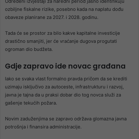
Određeni izvještaji za naredni period jasno identifikuju
ozbiljne fiskalne rizike, posebno kada na naplatu dođu
obaveze planirane za 2027. i 2028. godinu.
Tada će se prostor za bilo kakve kapitalne investicije
drastično smanjiti, jer će vraćanje dugova progutati
ogroman dio budžeta.
Gdje zapravo ide novac građana
Iako se svaka vlast formalno pravda pričom da se krediti
uzimaju isključivo za autoceste, infrastrukturu i razvoj,
javna je tajna da u praksi dobar dio tog novca služi za
gašenje tekućih požara.
Novim zaduženjima se zapravo održava glomazna javna
potrošnja i finansira administracije.