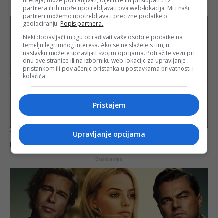
uređaja) može pohranjivati, dijeliti te im pristupati 212
partnera ili ih može upotrebljavati ova web-lokacija. Mi i naši
partneri možemo upotrebljavati precizne podatke o
geolociranju.
Popis partnera.
Neki dobavljači mogu obrađivati vaše osobne podatke na
temelju legitimnog interesa. Ako se ne slažete s tim, u
nastavku možete upravljati svojim opcijama. Potražite vezu pri
dnu ove stranice ili na izborniku web-lokacije za upravljanje
pristankom ili povlačenje pristanka u postavkama privatnosti i
kolačića.
Pristajem
Upravljanje opcijama