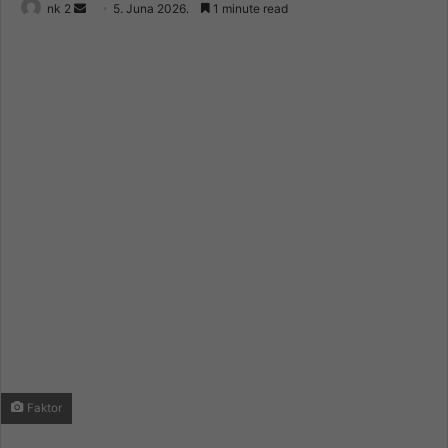
Send
nk 2
5. Juna 2026.
1 minute read
an
email
Faktor