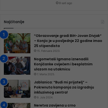
8 sati ago
Najčitanije
“Obrazovanje gradi BiH-Jovan Divjak“
– Konjic je u posljednje 22 godine imao
25 ​​stipendista
15. Februara 2023.
Nogometaši Igmana iznenadili
Konjičanke cvijećem i besplatnim
ulazom na utakmicu
7. Marta 2025.
Jablanica: “Budi mi prijatelj” –
Pokrenuta kampanja za izgradnju
inkluzivnog centra!
9. Jula 2024.
Neretva zavijena u crno