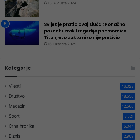
13. Augusta 2024.
Svijet je pratio ovaj slučaj: Konačno
poznat uzrok tragedije podmornice
Titan, evo zašto niko nije preživio
16. Oktobra 2025.
Kategorije
Vijesti
46.023
Društvo
18.550
Magazin
12.560
Sport
8.521
Crna hronika
5.047
Biznis
2.909