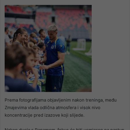
Prema fotografijama objavljenim nakon treninga, među
Zmajevima vlada odlična atmosfera i visok nivo
koncentracije pred izazove koji slijede.
Nakon duela s Panamom, fokus će biti usmjeren na nastup