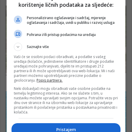
korištenje ličnih podataka za sljedeće:
Personalizirano oglašavanje i sadržaj, mjerenje
oglašavanja i sadržaja, uvidi u publiku i razvoj usluga
Pohrana i/ili pristup podacima na uređaju
Saznajte više
Vaši će se osobni podaci obrađivati, a podatke s vašeg
uređaja (kolačiće, jedinstvene identifikatore i druge podatke
uređaja) može pohranjivati, dijeliti te im pristupati 212
partnera ili ih može upotrebljavati ova web-lokacija. Mi i naši
partneri možemo upotrebljavati precizne podatke o
geolociranju.
Popis partnera.
Neki dobavljači mogu obrađivati vaše osobne podatke na
temelju legitimnog interesa. Ako se ne slažete s tim, u
nastavku možete upravljati svojim opcijama. Potražite vezu pri
dnu ove stranice ili na izborniku web-lokacije za upravljanje
pristankom ili povlačenje pristanka u postavkama privatnosti i
kolačića.
Pristajem