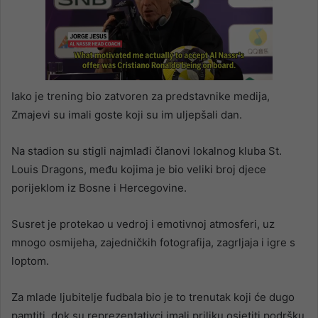
Iako je trening bio zatvoren za predstavnike medija,
Zmajevi su imali goste koji su im uljepšali dan.
Na stadion su stigli najmlađi članovi lokalnog kluba St.
Louis Dragons, među kojima je bio veliki broj djece
porijeklom iz Bosne i Hercegovine.
Susret je protekao u vedroj i emotivnoj atmosferi, uz
mnogo osmijeha, zajedničkih fotografija, zagrljaja i igre s
loptom.
Za mlade ljubitelje fudbala bio je to trenutak koji će dugo
pamtiti, dok su reprezentativci imali priliku osjetiti podršku