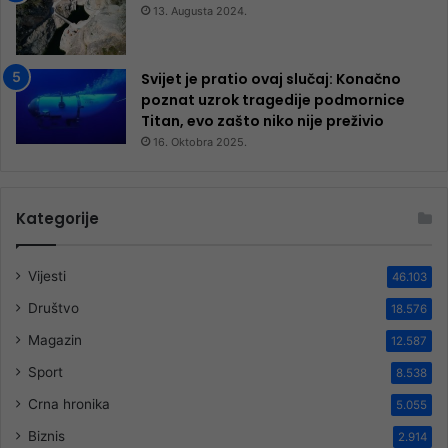
13. Augusta 2024.
Svijet je pratio ovaj slučaj: Konačno
poznat uzrok tragedije podmornice
Titan, evo zašto niko nije preživio
16. Oktobra 2025.
Kategorije
Vijesti
46.103
Društvo
18.576
Magazin
12.587
Sport
8.538
Crna hronika
5.055
Biznis
2.914