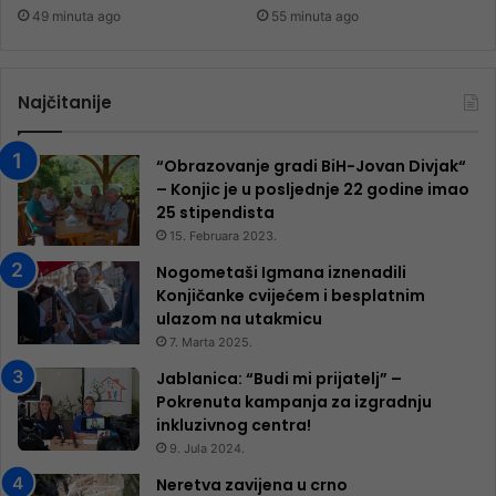
49 minuta ago
55 minuta ago
Najčitanije
“Obrazovanje gradi BiH-Jovan Divjak“
– Konjic je u posljednje 22 godine imao
25 ​​stipendista
15. Februara 2023.
Nogometaši Igmana iznenadili
Konjičanke cvijećem i besplatnim
ulazom na utakmicu
7. Marta 2025.
Jablanica: “Budi mi prijatelj” –
Pokrenuta kampanja za izgradnju
inkluzivnog centra!
9. Jula 2024.
Neretva zavijena u crno