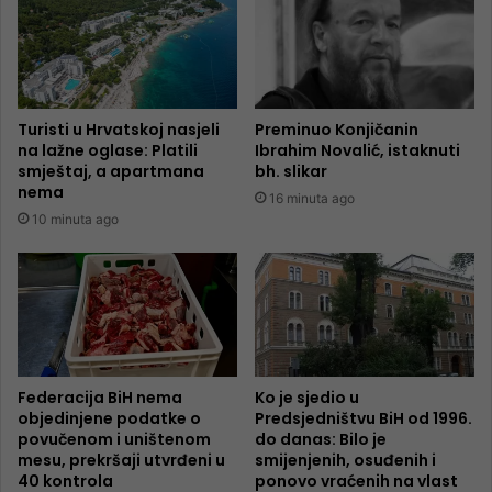
Turisti u Hrvatskoj nasjeli
Preminuo Konjičanin
na lažne oglase: Platili
Ibrahim Novalić, istaknuti
smještaj, a apartmana
bh. slikar
nema
16 minuta ago
10 minuta ago
Federacija BiH nema
Ko je sjedio u
objedinjene podatke o
Predsjedništvu BiH od 1996.
povučenom i uništenom
do danas: Bilo je
mesu, prekršaji utvrđeni u
smijenjenih, osuđenih i
40 kontrola
ponovo vraćenih na vlast