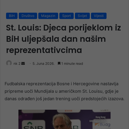
BiH
Društvo
Magazin
Sport
Svijet
Vijesti
St. Louis: Djeca porijeklom iz
BiH uljepšala dan našim
reprezentativcima
Send
nk 2
5. Juna 2026.
1 minute read
an
email
Fudbalska reprezentacija Bosne i Hercegovine nastavlja
pripreme uoči Mundijala u američkom St. Louisu, gdje je
danas odrađen još jedan trening uoči predstojećih izazova.