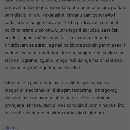
brojevima. Važno je da se sada puno bolje osjećam, postao
sam discipliniran. Nekadašnju ishranu sam zaboravio i
sada jedem manje i zdravije. Treba pridržavati se manjih
količina hrane u obroku. Ujutro lagani doručak, za ručak
srednje lagani ručak i navečer skoro ništa. I to je to.
Pridržavam se zdravijeg načina života zadnjih pet mjeseci i
zadovoljan sam rezultatom. Iako ne smijem reći koliko sam
tačno kilograma izgubio, mogu reći da nije malo”, ispričao
je premijer prošle godine za Novi list.
Iako su se u javnosti pojavile različite špekulacije o
mogućim medicinskim ili drugim faktorima, iz njegovog
okruženja se uglavnom ističe da je riječ o kombinaciji
promjene ishrane, discipline i zdravijih životnih navika, što
je rezultiralo njegovim vidno mršavijim izgledom.
klix.ba