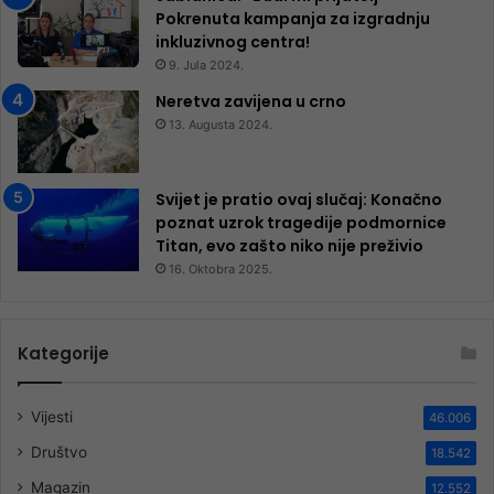
Pokrenuta kampanja za izgradnju
inkluzivnog centra!
9. Jula 2024.
Neretva zavijena u crno
13. Augusta 2024.
Svijet je pratio ovaj slučaj: Konačno
poznat uzrok tragedije podmornice
Titan, evo zašto niko nije preživio
16. Oktobra 2025.
Kategorije
Vijesti
46.006
Društvo
18.542
Magazin
12.552