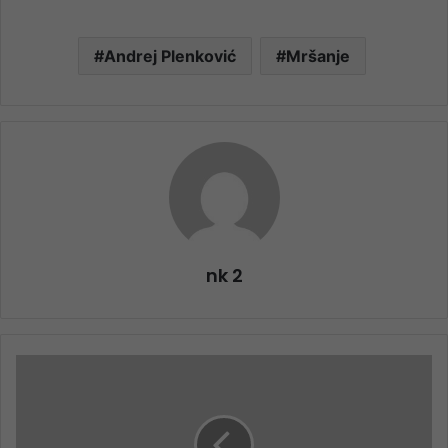
Andrej Plenković
Mršanje
nk 2