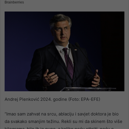
Andrej Plenković 2024. godine (Foto: EPA-EFE)
“Imao sam zahvat na srcu, ablaciju i savjet doktora je bio
da svakako smanjim težinu. Rekli su mi da skinem što više
kilograma, bilo ih je puno, a koliko neću otkriti, neću o