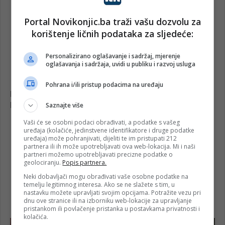
Portal Novikonjic.ba traži vašu dozvolu za
korištenje ličnih podataka za sljedeće:
Personalizirano oglašavanje i sadržaj, mjerenje
oglašavanja i sadržaja, uvidi u publiku i razvoj usluga
Pohrana i/ili pristup podacima na uređaju
Saznajte više
Vaši će se osobni podaci obrađivati, a podatke s vašeg
uređaja (kolačiće, jedinstvene identifikatore i druge podatke
uređaja) može pohranjivati, dijeliti te im pristupati 212
partnera ili ih može upotrebljavati ova web-lokacija. Mi i naši
partneri možemo upotrebljavati precizne podatke o
geolociranju.
Popis partnera.
Neki dobavljači mogu obrađivati vaše osobne podatke na
temelju legitimnog interesa. Ako se ne slažete s tim, u
nastavku možete upravljati svojim opcijama. Potražite vezu pri
dnu ove stranice ili na izborniku web-lokacije za upravljanje
pristankom ili povlačenje pristanka u postavkama privatnosti i
kolačića.