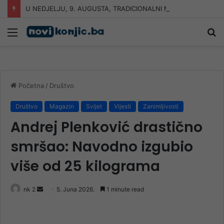
U NEDJELJU, 9. AUGUSTA, TRADICIONALNI MARŠ NA ČVRSNICU
Meni
Pr
Početna
/
Društvo
Društvo
Magazin
Svijet
Vijesti
Zanimljivosti
Andrej Plenković drastično
smršao: Navodno izgubio
više od 25 kilograma
Send
nk 2
5. Juna 2026.
1 minute read
an
email