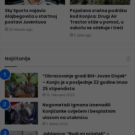
Sky Sports najavio
Pojačana zračna podrška
Alajbegovića u startnoj
kod Konjica: Drugi Air
postavi Juventusa
Tractor stiže u pomoć, u
subotu se očekuje i treći
22 minute ago
2 sata ago
Najčitanije
“Obrazovanje gradi BiH-Jovan Divjak“
– Konjic je u posljednje 22 godine imao
25 ​​stipendista
15. Februara 2023.
Nogometaši Igmana iznenadili
Konjičanke cvijećem i besplatnim
ulazom na utakmicu
7. Marta 2025.
Jablanica: “Budi mi prijatelj” –