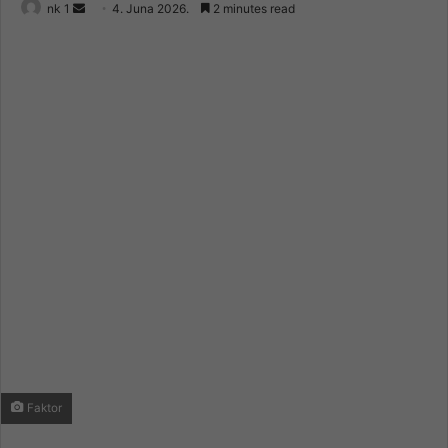
Send
nk 1
4. Juna 2026.
2 minutes read
an
email
Faktor