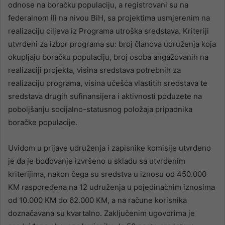
odnose na boračku populaciju, a registrovani su na
federalnom ili na nivou BiH, sa projektima usmjerenim na
realizaciju ciljeva iz Programa utroška sredstava. Kriteriji
utvrđeni za izbor programa su: broj članova udruženja koja
okupljaju boračku populaciju, broj osoba angažovanih na
realizaciji projekta, visina sredstava potrebnih za
realizaciju programa, visina učešća vlastitih sredstava te
sredstava drugih sufinansijera i aktivnosti poduzete na
poboljšanju socijalno-statusnog položaja pripadnika
boračke populacije.
Uvidom u prijave udruženja i zapisnike komisije utvrđeno
je da je bodovanje izvršeno u skladu sa utvrđenim
kriterijima, nakon čega su sredstva u iznosu od 450.000
KM raspoređena na 12 udruženja u pojedinačnim iznosima
od 10.000 KM do 62.000 KM, a na račune korisnika
doznačavana su kvartalno. Zaključenim ugovorima je