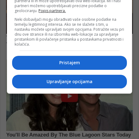
partnera ili ih može upotrebljavati ova web-lokacija. Mi i naši
partneri možemo upotrebljavati precizne podatke o
geolociranju.
Popis partnera.
Neki dobavljači mogu obrađivati vaše osobne podatke na
temelju legitimnog interesa. Ako se ne slažete s tim, u
nastavku možete upravljati svojim opcijama. Potražite vezu pri
dnu ove stranice ili na izborniku web-lokacije za upravljanje
pristankom ili povlačenje pristanka u postavkama privatnosti i
kolačića.
Pristajem
Upravljanje opcijama