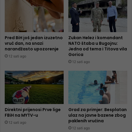
Pred BiH još jedan izuzetno
Zukan Helez i komandant
vruć dan, na snazi
NATO štaba u Bugojnu:
narandžasto upozorenje
Jedna od tema i Titova vila
Gorica
12 sati ago
12 sati ago
Direktni prijenosi Prve lige
Grad za primjer: Besplatan
FBiH na MYTV-u
ulaz na javne bazene zbog
paklenih vrućina
12 sati ago
12 sati ago