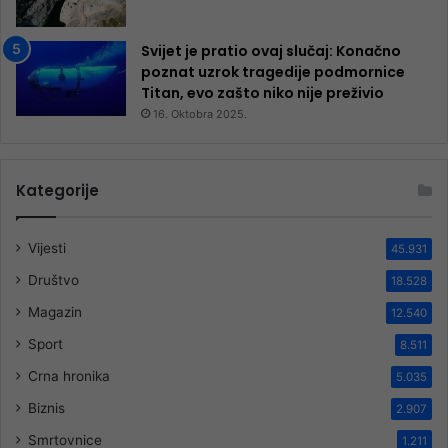
Svijet je pratio ovaj slučaj: Konačno
poznat uzrok tragedije podmornice
Titan, evo zašto niko nije preživio
16. Oktobra 2025.
Kategorije
Vijesti
45.931
Društvo
18.528
Magazin
12.540
Sport
8.511
Crna hronika
5.035
Biznis
2.907
Smrtovnice
1.211