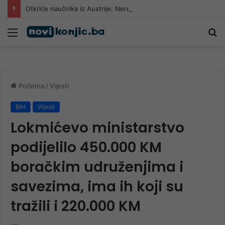
Otkriće naučnika iz Austrije: Neretva u gornjem toku promijenila boju, traži se nezavisna istraga
Meni
Pr
Početna
/
Vijesti
BiH
Vijesti
Lokmićevo ministarstvo
podijelilo 450.000 KM
boračkim udruženjima i
savezima, ima ih koji su
tražili i 220.000 KM