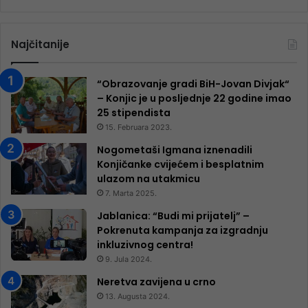
Najčitanije
“Obrazovanje gradi BiH-Jovan Divjak“
– Konjic je u posljednje 22 godine imao
25 ​​stipendista
15. Februara 2023.
Nogometaši Igmana iznenadili
Konjičanke cvijećem i besplatnim
ulazom na utakmicu
7. Marta 2025.
Jablanica: “Budi mi prijatelj” –
Pokrenuta kampanja za izgradnju
inkluzivnog centra!
9. Jula 2024.
Neretva zavijena u crno
13. Augusta 2024.