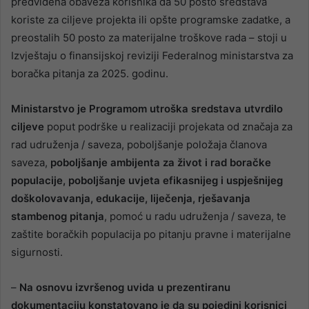
predviđena obaveza korisnika da 50 posto sredstava
koriste za ciljeve projekta ili opšte programske zadatke, a
preostalih 50 posto za materijalne troškove rada – stoji u
Izvještaju o finansijskoj reviziji Federalnog ministarstva za
boračka pitanja za 2025. godinu.
Ministarstvo je Programom utroška sredstava utvrdilo
ciljeve
poput podrške u realizaciji projekata od značaja za
rad udruženja / saveza, poboljšanje položaja članova
saveza,
poboljšanje ambijenta za život i rad boračke
populacije, poboljšanje uvjeta efikasnijeg i uspješnijeg
doškolovavanja, edukacije, liječenja, rješavanja
stambenog pitanja
, pomoć u radu udruženja / saveza, te
zaštite boračkih populacija po pitanju pravne i materijalne
sigurnosti.
–
Na osnovu izvršenog uvida u prezentiranu
dokumentaciju konstatovano je da su pojedini korisnici