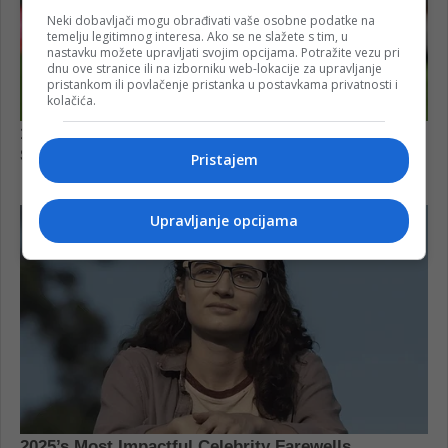
Neki dobavljači mogu obrađivati vaše osobne podatke na
temelju legitimnog interesa. Ako se ne slažete s tim, u
nastavku možete upravljati svojim opcijama. Potražite vezu pri
dnu ove stranice ili na izborniku web-lokacije za upravljanje
pristankom ili povlačenje pristanka u postavkama privatnosti i
kolačića.
Pristajem
Upravljanje opcijama