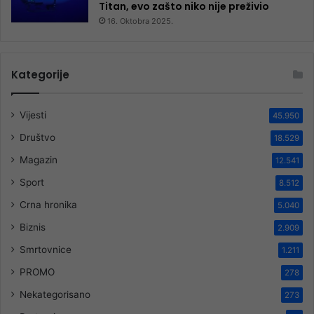
Titan, evo zašto niko nije preživio
16. Oktobra 2025.
Kategorije
Vijesti
45.950
Društvo
18.529
Magazin
12.541
Sport
8.512
Crna hronika
5.040
Biznis
2.909
Smrtovnice
1.211
PROMO
278
Nekategorisano
273