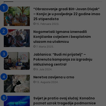
“Obrazovanje gradi BiH-Jovan Divjak“
– Konjic je u posljednje 22 godine imao
25 ​​stipendista
15. Februara 2023.
Nogometaši Igmana iznenadili
Konjičanke cvijećem i besplatnim
ulazom na utakmicu
7. Marta 2025.
Jablanica: “Budi mi prijatelj” –
Pokrenuta kampanja za izgradnju
inkluzivnog centra!
9. Jula 2024.
Neretva zavijena u crno
13. Augusta 2024.
Svijet je pratio ovaj slučaj: Konačno
poznat uzrok tragedije podmornice