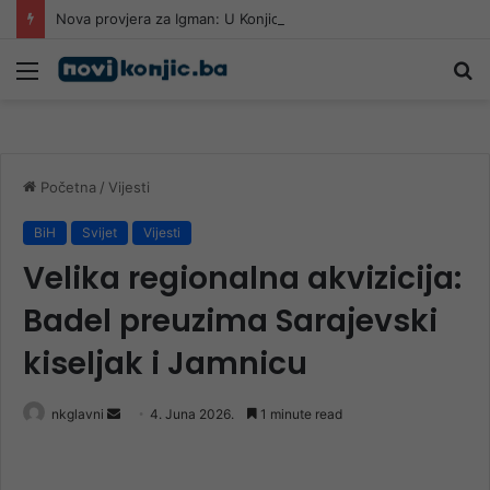
Nova provjera za Igman: U Konjic stiže Al Ahli iz Katara
Meni
Pr
Početna
/
Vijesti
BiH
Svijet
Vijesti
Velika regionalna akvizicija:
Badel preuzima Sarajevski
kiseljak i Jamnicu
Send
nkglavni
4. Juna 2026.
1 minute read
an
email