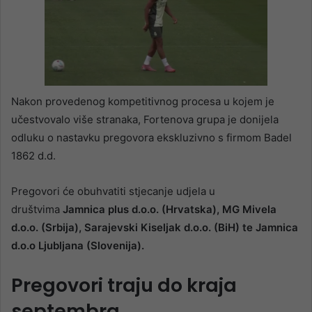
Nakon provedenog kompetitivnog procesa u kojem je
učestvovalo više stranaka, Fortenova grupa je donijela
odluku o nastavku pregovora ekskluzivno s firmom Badel
1862 d.d.
Pregovori će obuhvatiti stjecanje udjela u
društvima
Jamnica plus d.o.o. (Hrvatska), MG Mivela
d.o.o. (Srbija), Sarajevski Kiseljak d.o.o. (BiH) te Jamnica
d.o.o Ljubljana (Slovenija).
Pregovori traju do kraja
septembra