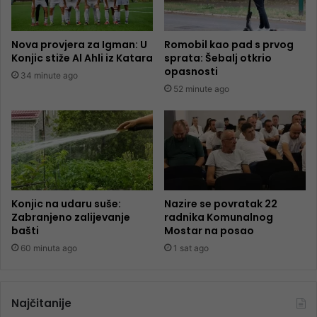
Nova provjera za Igman: U
Romobil kao pad s prvog
Konjic stiže Al Ahli iz Katara
sprata: Šebalj otkrio
opasnosti
34 minute ago
52 minute ago
Konjic na udaru suše:
Nazire se povratak 22
Zabranjeno zalijevanje
radnika Komunalnog
bašti
Mostar na posao
60 minuta ago
1 sat ago
Najčitanije