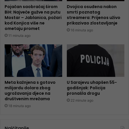
Pojačan saobraćaj širom
Dvojica osuđena nakon
BiH: Najveće gužve na putu
smrti poznatog
Mostar – Jablanica, požari
streamera: Prijenos uživo
kod Konjica više ne
prikazivao zlostavljanje
ometaju promet
16 minuta ago
11 minuta ago
Meta kažnjena s gotovo
U Sarajevu uhapšen 55-
milijardu dolara zbog
godišnjak: Policija
ugrožavanja djece na
pronašla drogu
društvenim mrežama
22 minute ago
18 minuta ago
Najčitanije