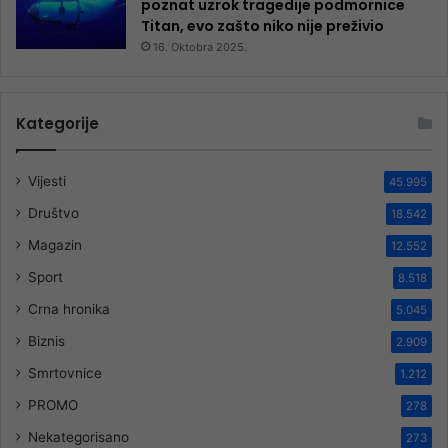
poznat uzrok tragedije podmornice
Titan, evo zašto niko nije preživio
16. Oktobra 2025.
Kategorije
Vijesti
45.995
Društvo
18.542
Magazin
12.552
Sport
8.518
Crna hronika
5.045
Biznis
2.909
Smrtovnice
1.212
PROMO
278
Nekategorisano
273