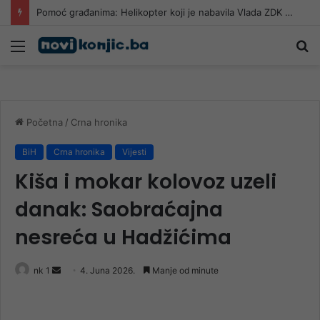
Pomoć građanima: Helikopter koji je nabavila Vlada ZDK gasi požar u HNK
Meni
Pr
Početna
/
Crna hronika
BiH
Crna hronika
Vijesti
Kiša i mokar kolovoz uzeli
danak: Saobraćajna
nesreća u Hadžićima
Send
nk 1
4. Juna 2026.
Manje od minute
an
email