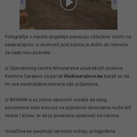
00:00
/
02:06
Fotografije s mjesta događaja pokazuju oštećeno vozilo na
saobraćajnici, a okolnosti pod kojima je došlo do nesreće
za sada nisu poznate.
Iz Operativnog centra Ministarstva unutrašnjih poslova
Kantona Sarajevo za portal
Radiosarajevo.ba
kazali su da
im ova saobraćajna nesreća nije prijavljena.
Iz BIHAMK-a su jutros upozorili vozače da zbog
povremene kiše kolovoz na pojedinim dionicama može biti
mokar i klizav, te da je povećana opasnost od odrona.
Vozačima se savjetuje oprezna vožnja, prilagođena