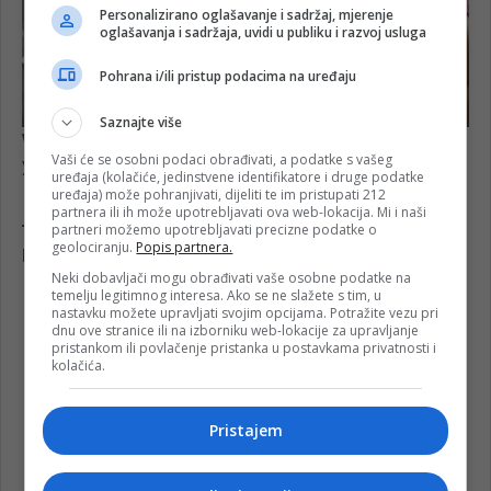
Personalizirano oglašavanje i sadržaj, mjerenje
oglašavanja i sadržaja, uvidi u publiku i razvoj usluga
Pohrana i/ili pristup podacima na uređaju
Saznajte više
Vaši će se osobni podaci obrađivati, a podatke s vašeg
uređaja (kolačiće, jedinstvene identifikatore i druge podatke
uređaja) može pohranjivati, dijeliti te im pristupati 212
partnera ili ih može upotrebljavati ova web-lokacija. Mi i naši
partneri možemo upotrebljavati precizne podatke o
geolociranju.
Popis partnera.
Neki dobavljači mogu obrađivati vaše osobne podatke na
temelju legitimnog interesa. Ako se ne slažete s tim, u
nastavku možete upravljati svojim opcijama. Potražite vezu pri
dnu ove stranice ili na izborniku web-lokacije za upravljanje
pristankom ili povlačenje pristanka u postavkama privatnosti i
kolačića.
Pristajem