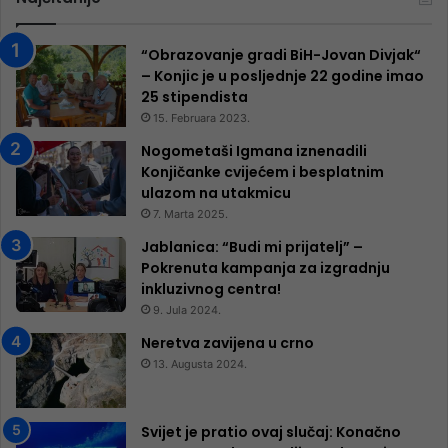
“Obrazovanje gradi BiH-Jovan Divjak“
– Konjic je u posljednje 22 godine imao
25 ​​stipendista
15. Februara 2023.
Nogometaši Igmana iznenadili
Konjičanke cvijećem i besplatnim
ulazom na utakmicu
7. Marta 2025.
Jablanica: “Budi mi prijatelj” –
Pokrenuta kampanja za izgradnju
inkluzivnog centra!
9. Jula 2024.
Neretva zavijena u crno
13. Augusta 2024.
Svijet je pratio ovaj slučaj: Konačno