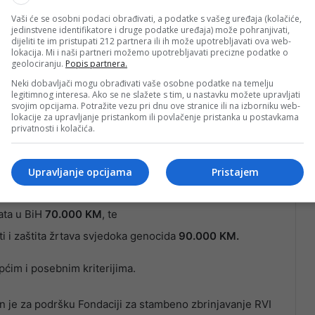
Vaši će se osobni podaci obrađivati, a podatke s vašeg uređaja (kolačiće,
jedinstvene identifikatore i druge podatke uređaja) može pohranjivati,
dijeliti te im pristupati 212 partnera ili ih može upotrebljavati ova web-
lokacija. Mi i naši partneri možemo upotrebljavati precizne podatke o
geolociranju.
Popis partnera.
Neki dobavljači mogu obrađivati vaše osobne podatke na temelju
legitimnog interesa. Ako se ne slažete s tim, u nastavku možete upravljati
svojim opcijama. Potražite vezu pri dnu ove stranice ili na izborniku web-
lokacije za upravljanje pristankom ili povlačenje pristanka u postavkama
privatnosti i kolačića.
Upravljanje opcijama
Pristajem
d
120.000 KM
,
ata u BiH
70.000 KM
, te
i i zaštita žrtava svjedoka genocida
90.000 KM.
pćim i posebnim kriterijima.
 je za podršku Fondaciji za stambeno zbrinjavanje RVI