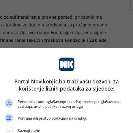
to za
sufinansiranje pravne pomoći
pripadnicima
 kriterijima za dodjelu sredstava za pružanje pravne
e donose Upravni odbor Fondacije i Upravno vijeće
finansiranje tekućih troškova Fondacije i Zaklade
.
ju se i:
Portal Novikonjic.ba traži vašu dozvolu za
korištenje ličnih podataka za sljedeće:
Personalizirano oglašavanje i sadržaj, mjerenje oglašavanja i
sadržaja, uvidi u publiku i razvoj usluga
Pohrana i/ili pristup podacima na uređaju
Saznajte više