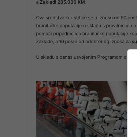
a
Zakladi
285.000 KM
.
Ova sredstva koristit će se u iznosu od 90 pos
branilačke populacije u skladu s pravilnicima o
pomoći pripadnicima branilačke populacije koj
Zaklade, a 10 posto od odobrenog iznosa za
su
U skladu s danas usvojenim Programom određu