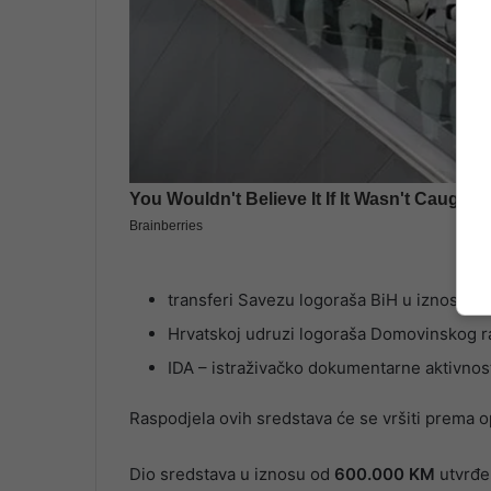
transferi Savezu logoraša BiH u iznosu o
Hrvatskoj udruzi logoraša Domovinskog r
IDA – istraživačko dokumentarne aktivnost
Raspodjela ovih sredstava će se vršiti prema o
Dio sredstava u iznosu od
600.000 KM
utvrđen