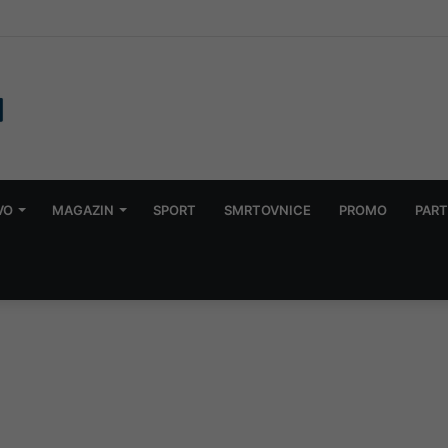
e u Konjicu: Dvije osobe uhapšene, obavljeni pretresi
VO
MAGAZIN
SPORT
SMRTOVNICE
PROMO
PART