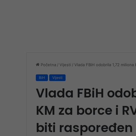
Početna
/
Vijesti
/
Vlada FBiH odobrila 1,72 miliona
BiH
Vijesti
Vlada FBiH odobr
KM za borce i R
biti raspoređen