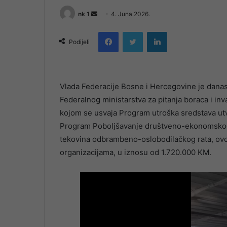
Send
nk 1
4. Juna 2026.
an
Facebook
Twitter
LinkedIn
email
Podijeli
Vlada Federacije Bosne i Hercegovine je danas, 
Federalnog ministarstva za pitanja boraca i in
kojom se usvaja Program utroška sredstava ut
Program Poboljšavanje društveno-ekonomskog 
tekovina odbrambeno-oslobodilačkog rata, ovom
organizacijama, u iznosu od 1.720.000 KM.