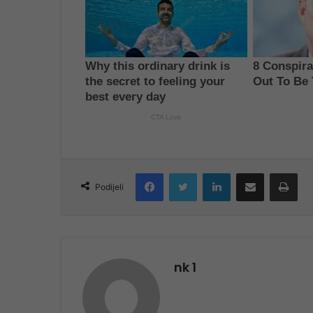
Facebook
Twitter
LinkedIn
Share via Email
Pri
Podijeli
nk 1