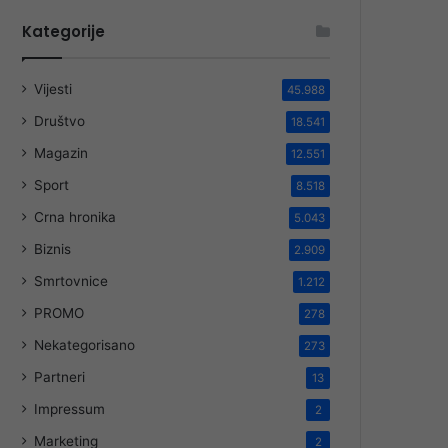
Kategorije
Vijesti
45.988
Društvo
18.541
Magazin
12.551
Sport
8.518
Crna hronika
5.043
Biznis
2.909
Smrtovnice
1.212
PROMO
278
Nekategorisano
273
Partneri
13
Impressum
2
Marketing
2