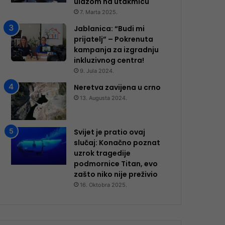
ulazom na utakmicu
7. Marta 2025.
Jablanica: “Budi mi
prijatelj” – Pokrenuta
kampanja za izgradnju
inkluzivnog centra!
9. Jula 2024.
Neretva zavijena u crno
13. Augusta 2024.
Svijet je pratio ovaj
slučaj: Konačno poznat
uzrok tragedije
podmornice Titan, evo
zašto niko nije preživio
16. Oktobra 2025.