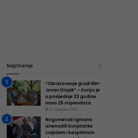
Najčitanije
“Obrazovanje gradi BiH-
Jovan Divjak“ – Konjic je
u posljednje 22 godine
imao 25 ​​stipendista
15. Februara 2023.
Nogometaši Igmana
iznenadili Konjičanke
cvijećem i besplatnim