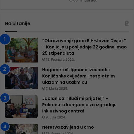
60 minuta ago
Najčitanije
“Obrazovanje gradi BiH-Jovan Divjak“
– Konjic je u posljednje 22 godine imao
25 ​​stipendista
15. Februara 2023.
Nogometaši Igmana iznenadili
Konjičanke cvijećem i besplatnim
ulazom na utakmicu
7. Marta 2025.
Jablanica: “Budi mi prijatelj” –
Pokrenuta kampanja za izgradnju
inkluzivnog centra!
9. Jula 2024.
Neretva zavijena u crno
13. Augusta 2024.