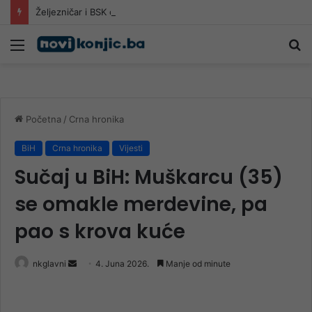
Željezničar i BSK otvaraju sezonu nogometnog prvenstva
Meni
Pr
Početna
/
Crna hronika
BiH
Crna hronika
Vijesti
Sučaj u BiH: Muškarcu (35)
se omakle merdevine, pa
pao s krova kuće
Send
nkglavni
4. Juna 2026.
Manje od minute
an
email