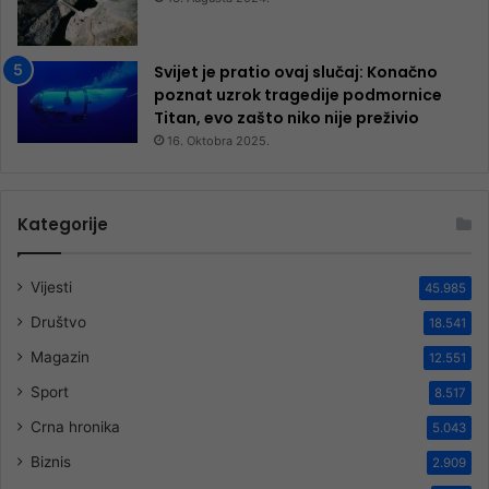
Svijet je pratio ovaj slučaj: Konačno
poznat uzrok tragedije podmornice
Titan, evo zašto niko nije preživio
16. Oktobra 2025.
Kategorije
Vijesti
45.985
Društvo
18.541
Magazin
12.551
Sport
8.517
Crna hronika
5.043
Biznis
2.909