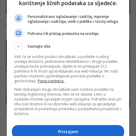
korištenje ličnih podataka za sljedeće:
Personalizirano oglašavanje i sadržaj, mjerenje
oglašavanja i sadržaja, uvidi u publiku i razvoj usluga
Pohrana i/ili pristup podacima na uređaju
Saznajte više
Vaši će se osobni podaci obrađivati, a podatke s vašeg
uređaja (kolačiće, jedinstvene identifikatore i druge podatke
uređaja) može pohranjivati, dijeliti te im pristupati 212
partnera ili ih može upotrebljavati ova web-lokacija. Mi i naši
partneri možemo upotrebljavati precizne podatke o
geolociranju.
Popis partnera.
Neki dobavljači mogu obrađivati vaše osobne podatke na
temelju legitimnog interesa. Ako se ne slažete s tim, u
nastavku možete upravljati svojim opcijama. Potražite vezu pri
dnu ove stranice ili na izborniku web-lokacije za upravljanje
pristankom ili povlačenje pristanka u postavkama privatnosti i
kolačića.
Pristajem