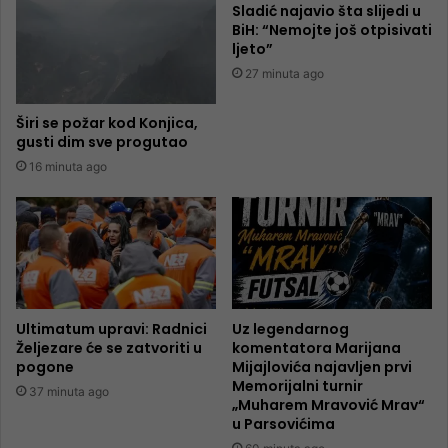
Sladić najavio šta slijedi u
BiH: “Nemojte još otpisivati
ljeto”
27 minuta ago
Širi se požar kod Konjica,
gusti dim sve progutao
16 minuta ago
Ultimatum upravi: Radnici
Uz legendarnog
Željezare će se zatvoriti u
komentatora Marijana
pogone
Mijajlovića najavljen prvi
Memorijalni turnir
37 minuta ago
„Muharem Mravović Mrav“
u Parsovićima