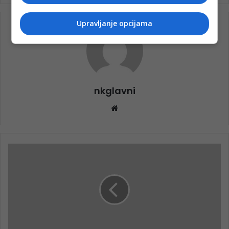
Upravljanje opcijama
nkglavni
Website