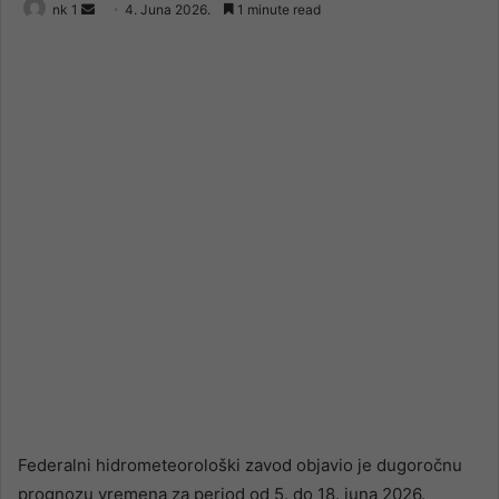
Send
nk 1
4. Juna 2026.
1 minute read
an
email
Federalni hidrometeorološki zavod objavio je dugoročnu
prognozu vremena za period od 5. do 18. juna 2026.