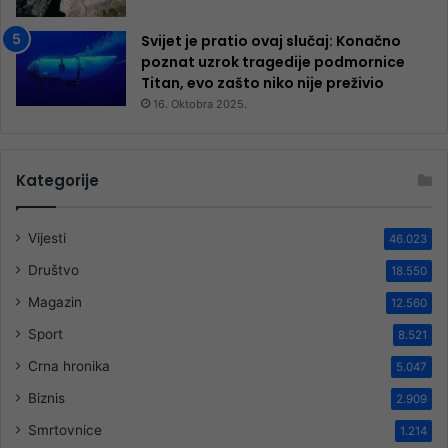
Svijet je pratio ovaj slučaj: Konačno
poznat uzrok tragedije podmornice
Titan, evo zašto niko nije preživio
16. Oktobra 2025.
Kategorije
Vijesti
46.023
Društvo
18.550
Magazin
12.560
Sport
8.521
Crna hronika
5.047
Biznis
2.909
Smrtovnice
1.214