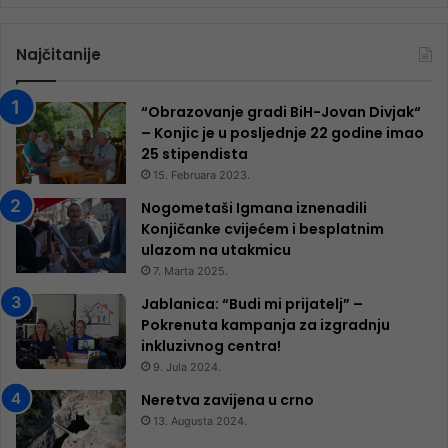
Najčitanije
“Obrazovanje gradi BiH-Jovan Divjak“
– Konjic je u posljednje 22 godine imao
25 ​​stipendista
15. Februara 2023.
Nogometaši Igmana iznenadili
Konjičanke cvijećem i besplatnim
ulazom na utakmicu
7. Marta 2025.
Jablanica: “Budi mi prijatelj” –
Pokrenuta kampanja za izgradnju
inkluzivnog centra!
9. Jula 2024.
Neretva zavijena u crno
13. Augusta 2024.