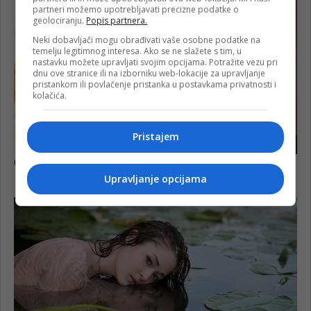
partneri možemo upotrebljavati precizne podatke o
geolociranju.
Popis partnera.
Neki dobavljači mogu obrađivati vaše osobne podatke na
temelju legitimnog interesa. Ako se ne slažete s tim, u
nastavku možete upravljati svojim opcijama. Potražite vezu pri
dnu ove stranice ili na izborniku web-lokacije za upravljanje
pristankom ili povlačenje pristanka u postavkama privatnosti i
kolačića.
Pristajem
Upravljanje opcijama