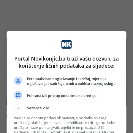
Portal Novikonjic.ba traži vašu dozvolu za
korištenje ličnih podataka za sljedeće:
Personalizirano oglašavanje i sadržaj, mjerenje
oglašavanja i sadržaja, uvidi u publiku i razvoj usluga
Pohrana i/ili pristup podacima na uređaju
Saznajte više
Vaši će se osobni podaci obrađivati, a podatke s vašeg
uređaja (kolačiće, jedinstvene identifikatore i druge podatke
uređaja) može pohranjivati, dijeliti te im pristupati 212
partnera ili ih može upotrebljavati ova web-lokacija. Mi i naši