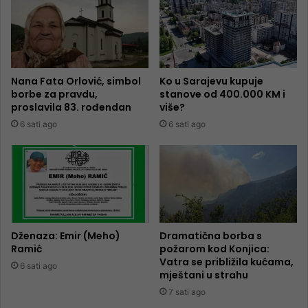
Nana Fata Orlović, simbol
Ko u Sarajevu kupuje
borbe za pravdu,
stanove od 400.000 KM i
proslavila 83. rođendan
više?
6 sati ago
6 sati ago
Dženaza: Emir (Meho)
Dramatična borba s
Ramić
požarom kod Konjica:
Vatra se približila kućama,
6 sati ago
mještani u strahu
7 sati ago