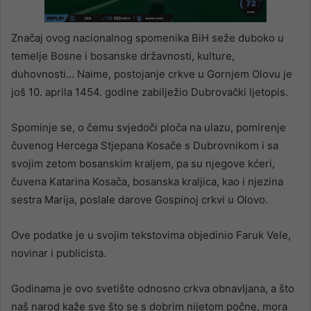
Značaj ovog nacionalnog spomenika BiH seže duboko u
temelje Bosne i bosanske državnosti, kulture,
duhovnosti… Naime, postojanje crkve u Gornjem Olovu je
još 10. aprila 1454. godine zabilježio Dubrovački ljetopis.
Spominje se, o čemu svjedoči ploča na ulazu, pomirenje
čuvenog Hercega Stjepana Kosače s Dubrovnikom i sa
svojim zetom bosanskim kraljem, pa su njegove kćeri,
čuvena Katarina Kosača, bosanska kraljica, kao i njezina
sestra Marija, poslale darove Gospinoj crkvi u Olovo.
Ove podatke je u svojim tekstovima objedinio Faruk Vele,
novinar i publicista.
Godinama je ovo svetište odnosno crkva obnavljana, a što
naš narod kaže sve što se s dobrim nijetom počne, mora