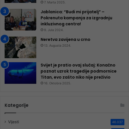
7. Marta 2025.
Jablanica: “Budi mi prijatelj” –
Pokrenuta kampanja za izgradnju
inkluzivnog centra!
9. Jula 2024.
Neretva zavijena u crno
13. Augusta 2024.
Svijet je pratio ovaj slučaj: Konačno
poznat uzrok tragedije podmornice
Titan, evo zašto niko nije preživio
16. Oktobra 2025.
Kategorije
Vijesti
46.037