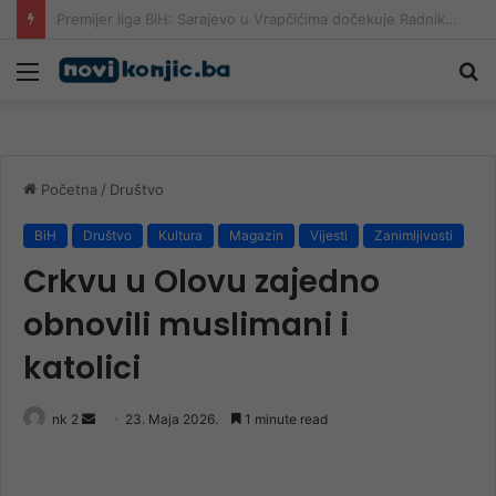
Sudar tri vozila na magistralnom putu Stolac – Neum, saobraćaj potpuno obustavljen
Meni
Pr
Početna
/
Društvo
BiH
Društvo
Kultura
Magazin
Vijesti
Zanimljivosti
Crkvu u Olovu zajedno
obnovili muslimani i
katolici
Send
nk 2
23. Maja 2026.
1 minute read
an
email