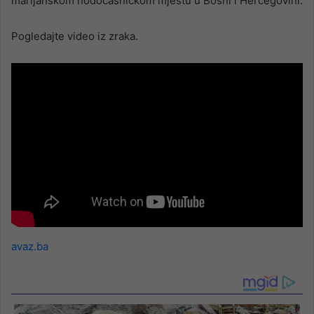
marijanskom hodočasničkom mjestu u Bosni i Hercegovini.
Pogledajte video iz zraka.
avaz.ba