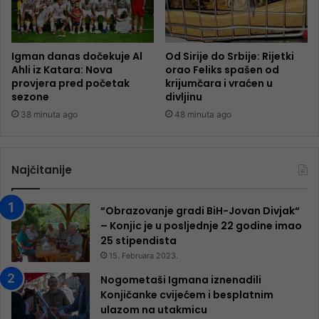
Igman danas dočekuje Al
Od Sirije do Srbije: Rijetki
Ahli iz Katara: Nova
orao Feliks spašen od
provjera pred početak
krijumčara i vraćen u
sezone
divljinu
38 minuta ago
48 minuta ago
Najčitanije
“Obrazovanje gradi BiH-Jovan Divjak“
– Konjic je u posljednje 22 godine imao
25 ​​stipendista
15. Februara 2023.
Nogometaši Igmana iznenadili
Konjičanke cvijećem i besplatnim
ulazom na utakmicu