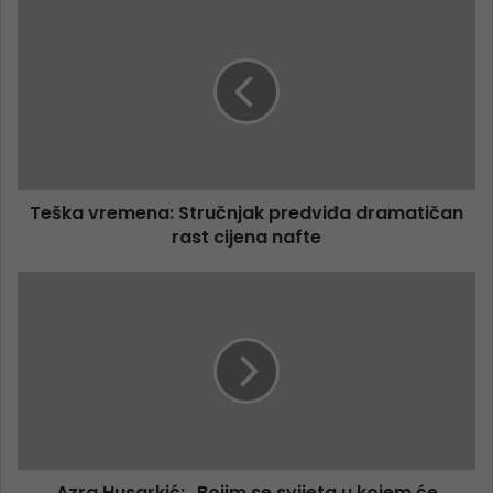
Teška vremena: Stručnjak predviđa dramatičan
rast cijena nafte
Azra Husarkić: „Bojim se svijeta u kojem će