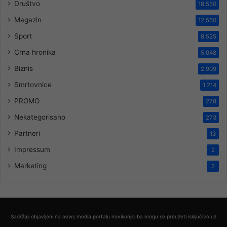
Društvo
18.550
Magazin
12.560
Sport
8.525
Crna hronika
5.048
Biznis
2.909
Smrtovnice
1.214
PROMO
278
Nekategorisano
273
Partneri
13
Impressum
2
Marketing
2
Sadržaji objavljeni na news media portalu novikonjic.ba mogu se preuzeti isključivo uz