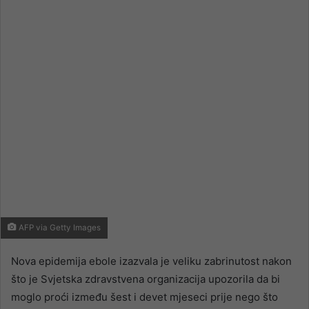
email
AFP via Getty Images
Nova epidemija ebole izazvala je veliku zabrinutost nakon
što je Svjetska zdravstvena organizacija upozorila da bi
moglo proći između šest i devet mjeseci prije nego što