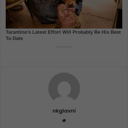
nkglavni
Website