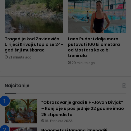
Tragedija kod Zavidovića:
Lana Pudar i dalje mora
U rijeci Krivaji utopio se 24-
putovati 100 kilometara
godišnji muškarac
od Mostara kako bi
trenirala
21 minuta ago
29 minuta ago
Najčitanije
“Obrazovanje gradi BiH-Jovan Divjak“
– Konjic je u posljednje 22 godine imao
25 ​​stipendista
15. Februara 2023.
Nogometaši Igmana iznenadili