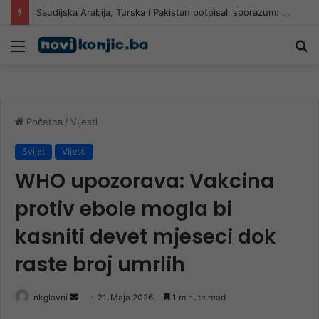
Saudijska Arabija, Turska i Pakistan potpisali sporazum: Napad na jednu zemlju smatrat će se napadom na sve tri
Meni
Pr
Početna
/
Vijesti
Svijet
Vijesti
WHO upozorava: Vakcina
protiv ebole mogla bi
kasniti devet mjeseci dok
raste broj umrlih
Send
nkglavni
21. Maja 2026.
1 minute read
an