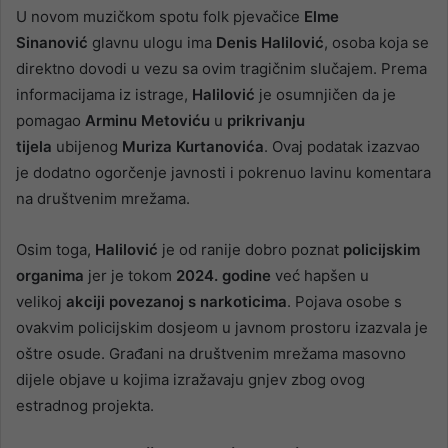
U novom muzičkom spotu folk pjevačice
Elme
Sinanović
glavnu ulogu ima
Denis Halilović
, osoba koja se
direktno dovodi u vezu sa ovim tragičnim slučajem. Prema
informacijama iz istrage,
Halilović
je osumnjičen da je
pomagao
Arminu Metoviću
u
prikrivanju
tijela
ubijenog
Muriza Kurtanovića
. Ovaj podatak izazvao
je dodatno ogorčenje javnosti i pokrenuo lavinu komentara
na društvenim mrežama.
Osim toga,
Halilović
je od ranije dobro poznat
policijskim
organima
jer je tokom
2024. godine
već hapšen u
velikoj
akciji povezanoj s narkoticima
. Pojava osobe s
ovakvim policijskim dosjeom u javnom prostoru izazvala je
oštre osude. Građani na društvenim mrežama masovno
dijele objave u kojima izražavaju gnjev zbog ovog
estradnog projekta.