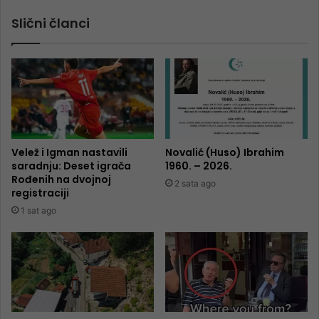
Slični članci
Velež i Igman nastavili
Novalić (Huso) Ibrahim
saradnju: Deset igrača
1960. – 2026.
Rođenih na dvojnoj
2 sata ago
registraciji
1 sat ago