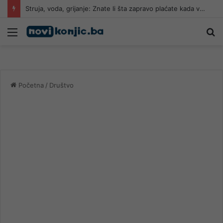
Struja, voda, grijanje: Znate li šta zapravo plaćate kada vam stignu računi?
Meni
Pr
Početna
/
Društvo