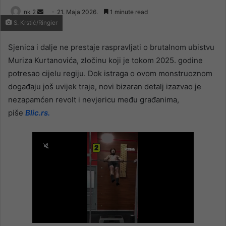
Send
nk 2
21. Maja 2026.
1 minute read
S. Krstić/Ringier
an
email
Sjenica i dalje ne prestaje raspravljati o brutalnom ubistvu
Muriza Kurtanovića, zločinu koji je tokom 2025. godine
potresao cijelu regiju. Dok istraga o ovom monstruoznom
događaju još uvijek traje, novi bizaran detalj izazvao je
nezapamćen revolt i nevjericu među građanima,
piše
Blic.rs.