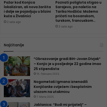
Požar kod Konjica
Poznati poliglota stigao u
lokaliziran, ali nova žarišta
Sarajevo, pa naletio na
i dalje se pojavljuju u blizini
Tarika Hodžića: Možemo
kuća u Živašnici
pričati na bosanskom,
turskom, francuskom…
2 sata ago
3 sata ago
Najčitanije
“Obrazovanje gradi BiH-Jovan Divjak“
– Konjic je u posljednje 22 godine imao
25 ​​stipendista
15. Februara 2023.
Nogometaši Igmana iznenadili
Konjičanke cvijećem i besplatnim
ulazom na utakmicu
7. Marta 2025.
Jablanica: “Budi mi prijatelj” –