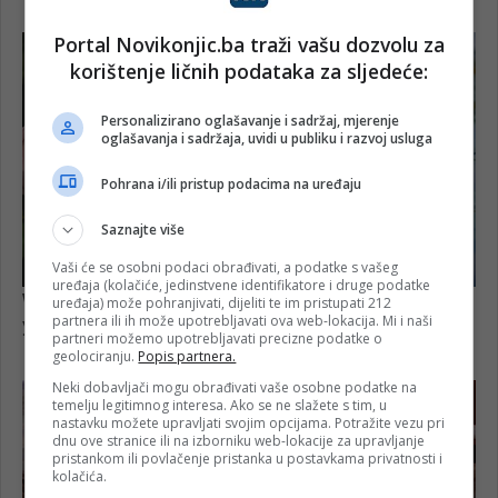
Portal Novikonjic.ba traži vašu dozvolu za
korištenje ličnih podataka za sljedeće:
Personalizirano oglašavanje i sadržaj, mjerenje
oglašavanja i sadržaja, uvidi u publiku i razvoj usluga
Pohrana i/ili pristup podacima na uređaju
Saznajte više
Vaši će se osobni podaci obrađivati, a podatke s vašeg
uređaja (kolačiće, jedinstvene identifikatore i druge podatke
uređaja) može pohranjivati, dijeliti te im pristupati 212
partnera ili ih može upotrebljavati ova web-lokacija. Mi i naši
partneri možemo upotrebljavati precizne podatke o
geolociranju.
Popis partnera.
Neki dobavljači mogu obrađivati vaše osobne podatke na
temelju legitimnog interesa. Ako se ne slažete s tim, u
nastavku možete upravljati svojim opcijama. Potražite vezu pri
dnu ove stranice ili na izborniku web-lokacije za upravljanje
pristankom ili povlačenje pristanka u postavkama privatnosti i
kolačića.