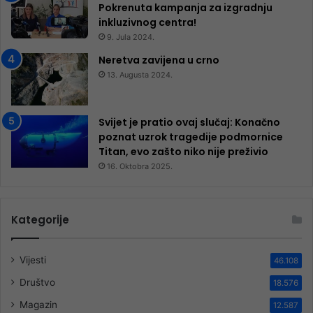
Pokrenuta kampanja za izgradnju
inkluzivnog centra!
9. Jula 2024.
Neretva zavijena u crno
13. Augusta 2024.
Svijet je pratio ovaj slučaj: Konačno
poznat uzrok tragedije podmornice
Titan, evo zašto niko nije preživio
16. Oktobra 2025.
Kategorije
Vijesti
46.108
Društvo
18.576
Magazin
12.587