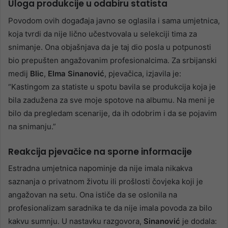
Uloga produkcije u odabiru statista
Povodom ovih događaja javno se oglasila i sama umjetnica,
koja tvrdi da nije lično učestvovala u selekciji tima za
snimanje. Ona objašnjava da je taj dio posla u potpunosti
bio prepušten angažovanim profesionalcima. Za srbijanski
medij
Blic
,
Elma Sinanović
, pjevačica, izjavila je:
“Kastingom za statiste u spotu bavila se produkcija koja je
bila zadužena za sve moje spotove na albumu. Na meni je
bilo da pregledam scenarije, da ih odobrim i da se pojavim
na snimanju.”
Reakcija pjevačice na sporne informacije
Estradna umjetnica napominje da nije imala nikakva
saznanja o privatnom životu ili prošlosti čovjeka koji je
angažovan na setu. Ona ističe da se oslonila na
profesionalizam saradnika te da nije imala povoda za bilo
kakvu sumnju. U nastavku razgovora,
Sinanović
je dodala: