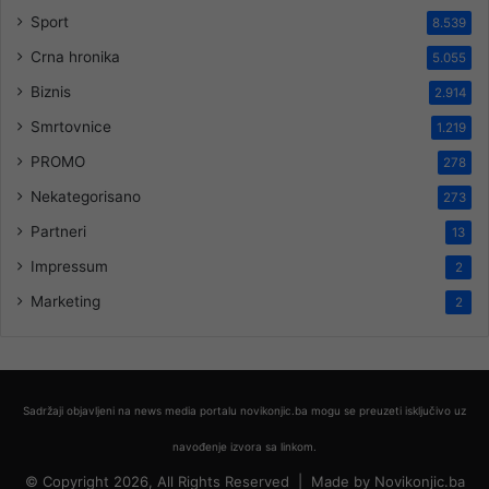
Sport
8.539
Crna hronika
5.055
Biznis
2.914
Smrtovnice
1.219
PROMO
278
Nekategorisano
273
Partneri
13
Impressum
2
Marketing
2
Sadržaji objavljeni na news media portalu novikonjic.ba mogu se preuzeti isključivo uz
navođenje izvora sa linkom.
© Copyright 2026, All Rights Reserved |
Made by
Novikonjic.ba