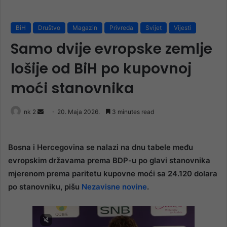
BiH
Društvo
Magazin
Privreda
Svijet
Vijesti
Samo dvije evropske zemlje
lošije od BiH po kupovnoj
moći stanovnika
Send
nk 2
20. Maja 2026.
3 minutes read
an
email
Bosna i Hercegovina se nalazi na dnu tabele među
evropskim državama prema BDP-u po glavi stanovnika
mjerenom prema paritetu kupovne moći sa 24.120 dolara
po stanovniku, pišu
Nezavisne novine
.