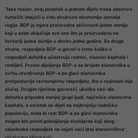
“Iako realan, ovaj podatak u jednom dijelu treba obazrivo
tumačiti imajući u vidu strukture ekonomija zemalja
regije. BDP je mjera proizvodne aktivnosti jedne zemlje
koji u sebe uključuje sve ono što je proizvedeno na
teritoriji jedne zemlje u okviru jedne godine. Sa druge
strane, raspodjela BDP-a govori o tome koliko u
raspodjeli dohotka učestvuju radnici, vlasnici kapitala i
rentijeri. Prosto dijeljenje BDP-a sa brojem stanovnika u
svrhu utvrđivanja BDP-a po glavi stanovnika
pretpostavlja ravnomjernu raspodjelu, što u realnosti nije
slučaj. Drugim riječima govoreći, ukoliko veći dio
dohotka pripadne manjoj grupi ljudi, najčešće vlasnicima
kapitala, a ostatak se dijeli na najbrojniju radničku
populaciju, onda bi rast BDP-a po glavi stanovnika
mogao biti privid poboljšanja standarda koji zbog
nejednake raspodjele ne osjeti veći broj stanovništva”
,
objašnjava Mlinarević.