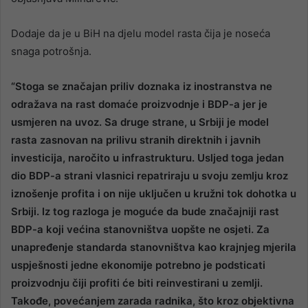
Dodaje da je u BiH na djelu model rasta čija je noseća
snaga potrošnja.
“Stoga se značajan priliv doznaka iz inostranstva ne
odražava na rast domaće proizvodnje i BDP-a jer je
usmjeren na uvoz. Sa druge strane, u Srbiji je model
rasta zasnovan na prilivu stranih direktnih i javnih
investicija, naročito u infrastrukturu. Usljed toga jedan
dio BDP-a strani vlasnici repatriraju u svoju zemlju kroz
iznošenje profita i on nije uključen u kružni tok dohotka u
Srbiji. Iz tog razloga je moguće da bude značajniji rast
BDP-a koji većina stanovništva uopšte ne osjeti. Za
unapređenje standarda stanovništva kao krajnjeg mjerila
uspješnosti jedne ekonomije potrebno je podsticati
proizvodnju čiji profiti će biti reinvestirani u zemlji.
Takođe, povećanjem zarada radnika, što kroz objektivna