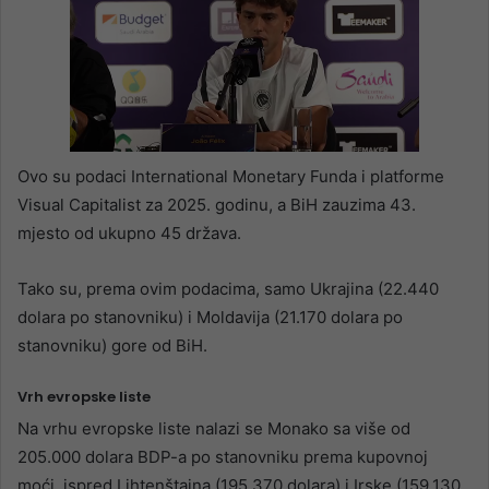
Ovo su podaci International Monetary Funda i platforme
Visual Capitalist za 2025. godinu, a BiH zauzima 43.
mjesto od ukupno 45 država.
Tako su, prema ovim podacima, samo Ukrajina (22.440
dolara po stanovniku) i Moldavija (21.170 dolara po
stanovniku) gore od BiH.
Vrh evropske liste
Na vrhu evropske liste nalazi se Monako sa više od
205.000 dolara BDP-a po stanovniku prema kupovnoj
moći, ispred Lihtenštajna (195.370 dolara) i Irske (159.130