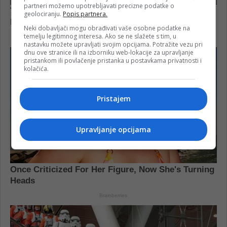
partneri možemo upotrebljavati precizne podatke o
geolociranju.
Popis partnera.
Neki dobavljači mogu obrađivati vaše osobne podatke na
temelju legitimnog interesa. Ako se ne slažete s tim, u
nastavku možete upravljati svojim opcijama. Potražite vezu pri
dnu ove stranice ili na izborniku web-lokacije za upravljanje
pristankom ili povlačenje pristanka u postavkama privatnosti i
kolačića.
Pristajem
Upravljanje opcijama