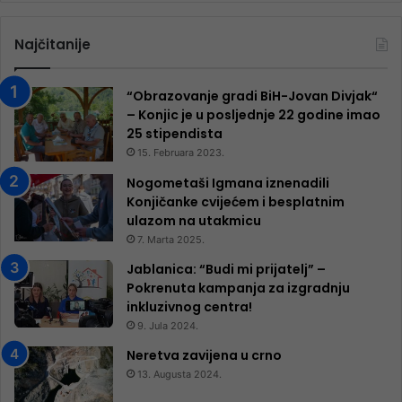
Najčitanije
“Obrazovanje gradi BiH-Jovan Divjak“
– Konjic je u posljednje 22 godine imao
25 ​​stipendista
15. Februara 2023.
Nogometaši Igmana iznenadili
Konjičanke cvijećem i besplatnim
ulazom na utakmicu
7. Marta 2025.
Jablanica: “Budi mi prijatelj” –
Pokrenuta kampanja za izgradnju
inkluzivnog centra!
9. Jula 2024.
Neretva zavijena u crno
13. Augusta 2024.