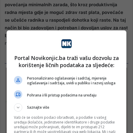
povećanja minimalnih zarada, što kroz produktivnija
radna mjesta gdje je moguć zdrav rast plata, povećaće
se učešće radnika u raspodjeli dohotka koji raste. Na taj
način bi bio zadovoljen i potreban i dovoljan uslov za rast
blagostanja u BiH”
, zaključio je Mlinarević. Nezavisne
novine.
Portal Novikonjic.ba traži vašu dozvolu za
korištenje ličnih podataka za sljedeće:
Personalizirano oglašavanje i sadržaj, mjerenje
oglašavanja i sadržaja, uvidi u publiku i razvoj usluga
Pohrana i/ili pristup podacima na uređaju
Saznajte više
Vaši će se osobni podaci obrađivati, a podatke s vašeg
uređaja (kolačiće, jedinstvene identifikatore i druge podatke
uređaja) može pohranjivati, dijeliti te im pristupati 212
partnera ili ih može upotrebljavati ova web-lokacija. Mi i naši