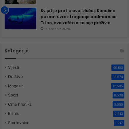
Svijet je pratio ovaj slučaj: Konačno
poznat uzrok tragedije podmornice
Titan, evo zašto niko nije preživio
16. Oktobra 2025.
Kategorije
Vijesti
46.100
Društvo
18.574
Magazin
12.585
Sport
8.538
Crna hronika
5.055
Biznis
2.913
Smrtovnice
1.217