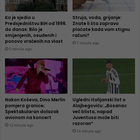
Ko je sjedio u
Struja, voda, grijanje:
Predsjedništvu BiH od 1996.
Znate li šta zapravo
do danas: Bilo je
plaćate kada vam stignu
smijenjenih, osuđenih i
računi?
ponovo vraćenih na vlast
7 minuta ago
5 minuta ago
Nakon Koševa, Dino Merlin
Ugledni italijanski list o
pomjera granice;
Alajbegoviću: „Bosanac
Spektakularan dolazak
već blista, napad
avionom na koncert
Juventusa može biti
razoran“
12 minuta ago
14 minuta ago