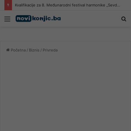
Kvalifikacije za 8. Međunarodni festival harmonike „Sevdalinko harmonikom opjevana“
Meni
Pr
Početna
/
Biznis
/
Privreda