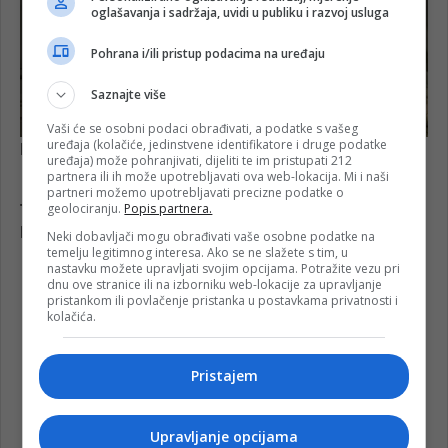
oglašavanja i sadržaja, uvidi u publiku i razvoj usluga
Pohrana i/ili pristup podacima na uređaju
Saznajte više
Vaši će se osobni podaci obrađivati, a podatke s vašeg
uređaja (kolačiće, jedinstvene identifikatore i druge podatke
uređaja) može pohranjivati, dijeliti te im pristupati 212
partnera ili ih može upotrebljavati ova web-lokacija. Mi i naši
partneri možemo upotrebljavati precizne podatke o
geolociranju.
Popis partnera.
Neki dobavljači mogu obrađivati vaše osobne podatke na
temelju legitimnog interesa. Ako se ne slažete s tim, u
nastavku možete upravljati svojim opcijama. Potražite vezu pri
dnu ove stranice ili na izborniku web-lokacije za upravljanje
pristankom ili povlačenje pristanka u postavkama privatnosti i
kolačića.
Pristajem
Upravljanje opcijama