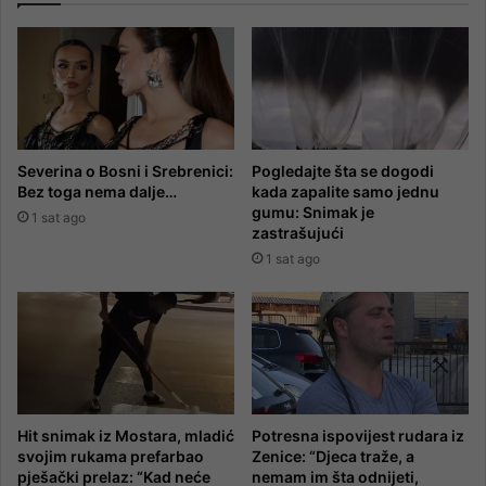
Severina o Bosni i Srebrenici:
Pogledajte šta se dogodi
Bez toga nema dalje…
kada zapalite samo jednu
gumu: Snimak je
1 sat ago
zastrašujući
1 sat ago
Hit snimak iz Mostara, mladić
Potresna ispovijest rudara iz
svojim rukama prefarbao
Zenice: “Djeca traže, a
pješački prelaz: “Kad neće
nemam im šta odnijeti,