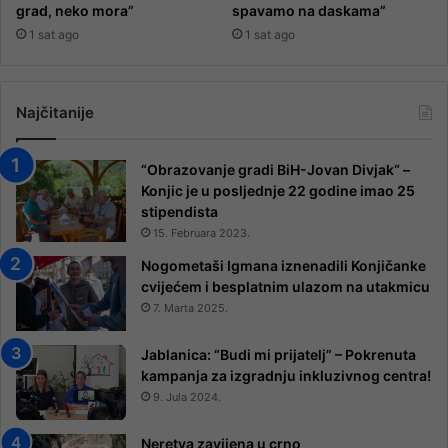
grad, neko mora”
spavamo na daskama”
1 sat ago
1 sat ago
Najčitanije
“Obrazovanje gradi BiH-Jovan Divjak“ –
Konjic je u posljednje 22 godine imao 25 ​​
stipendista
15. Februara 2023.
Nogometaši Igmana iznenadili Konjičanke
cvijećem i besplatnim ulazom na utakmicu
7. Marta 2025.
Jablanica: “Budi mi prijatelj” – Pokrenuta
kampanja za izgradnju inkluzivnog centra!
9. Jula 2024.
Neretva zavijena u crno