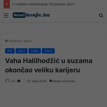
Tradicionalna manifestacija „Dubravsko ljeto 2026“
Meni
Pr
Početna
/
Sport
BiH
Sport
Svijet
Vijesti
Vaha Halilhodžić u suzama
okončao veliku karijeru
Send
nk 1
20. Maja 2026.
Manje od minute
an
email