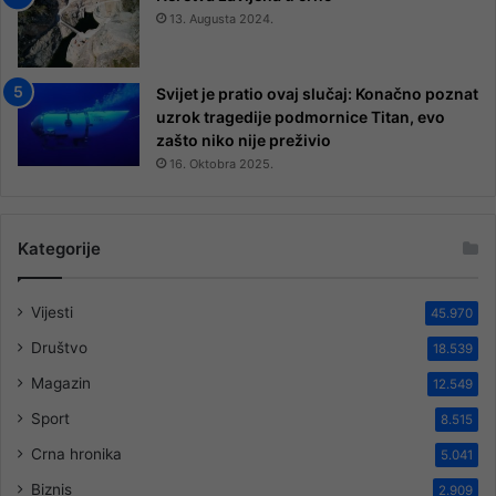
13. Augusta 2024.
Svijet je pratio ovaj slučaj: Konačno poznat
uzrok tragedije podmornice Titan, evo
zašto niko nije preživio
16. Oktobra 2025.
Kategorije
Vijesti
45.970
Društvo
18.539
Magazin
12.549
Sport
8.515
Crna hronika
5.041
Biznis
2.909