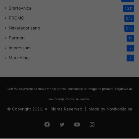
Smrtovnice
1.211
PROMO
278
Nekategorisano
273
Partneri
13
Impressum
2
Marketing
2
Sadržaji objavljeni na news media portalu novikonjic.ba mogu se preuzeti isključivo uz
navođenje izvora sa linkom.
© Copyright 2026, All Rights Reserved |
Made by
Novikonjic.ba
Facebook
Twitter
YouTube
Instagram