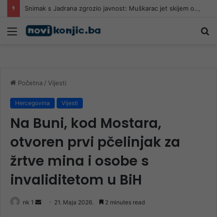
Snimak s Jadrana zgrozio javnost: Muškarac jet skijem ometao avione koji su gasili požar
Meni
Pr
Početna
/
Vijesti
Hercegovina
Vijesti
Na Buni, kod Mostara,
otvoren prvi pčelinjak za
žrtve mina i osobe s
invaliditetom u BiH
Send
nk 1
21. Maja 2026.
2 minutes read
an