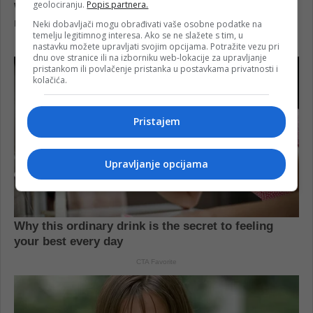
geolociranju.
Popis partnera.
Neki dobavljači mogu obrađivati vaše osobne podatke na
temelju legitimnog interesa. Ako se ne slažete s tim, u
nastavku možete upravljati svojim opcijama. Potražite vezu pri
dnu ove stranice ili na izborniku web-lokacije za upravljanje
pristankom ili povlačenje pristanka u postavkama privatnosti i
kolačića.
Pristajem
Upravljanje opcijama