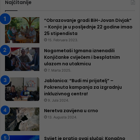
Najčitanije
“Obrazovanje gradi BiH-Jovan Divjak“
– Konjic je u posljednje 22 godine imao
25 ​​stipendista
15. Februara 2023.
Nogometaši Igmana iznenadili
Konjičanke cvijećem i besplatnim
ulazom na utakmicu
7. Marta 2025.
Jablanica: “Budi mi prijatelj” –
Pokrenuta kampanja za izgradnju
inkluzivnog centra!
9. Jula 2024.
Neretva zavijena u crno
13. Augusta 2024.
Svijet je pratio ovaj slučaj: Konačno