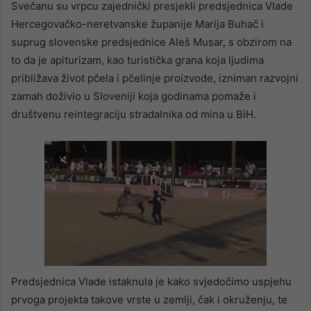
Svečanu su vrpcu zajednički presjekli predsjednica Vlade
Hercegovačko-neretvanske županije Marija Buhač i
suprug slovenske predsjednice Aleš Musar, s obzirom na
to da je apiturizam, kao turistička grana koja ljudima
približava život pčela i pčelinje proizvode, izniman razvojni
zamah doživio u Sloveniji koja godinama pomaže i
društvenu reintegraciju stradalnika od mina u BiH.
Predsjednica Vlade istaknula je kako svjedočimo uspjehu
prvoga projekta takove vrste u zemlji, čak i okruženju, te