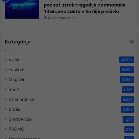
poznat uzrok tragedije podmornice
Titan, evo zašto niko nije preživio
16. Oktobra 2025.
Kategorije
Vijesti
46.023
Društvo
18.550
Magazin
12.560
Sport
8.521
Crna hronika
5.047
Biznis
2.909
Smrtovnice
1.214
PROMO
278
Nekategorisano