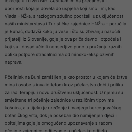
lokacije u i izvan BiH. Čestitam im na predanosti i
upornosti koja je dovela do uspjeha koji smo i mi, kao
Vlada HNŽ-a, s razlogom zdušno podržali, uz uključenost
naših ministarstava i Turističke zajednice HNŽ-a – poručila
je Buhač, dodavši kako ju veseli što su zbivanju nazočili i
prijatelji iz Slovenije, gdje je ova priča davno i otpočela i
koji su i dosad učinili nemjerljivo puno u pružanju raznih
oblika potpore stradalnicima od minsko-eksplozivnih
naprava.
Pčelinjak na Buni zamišljen je kao prostor u kojem će žrtve
mina i osobe s invaliditetom kroz pčelarstvo dobiti priliku
za rad, terapiju i novu društvenu uključenost. U njemu su
smještene tri pčelinje zajednice u različnim tipovima
košnica, a u tijeku je uređenje i manjega hercegovačkog
botaničkog vrta, dok je poseban dio namijenjen djeci i
obiteljima gdje je omogućeno upoznavanje s radom
pčelinje zajednice, odijevanje u pčelarsko odijelo,