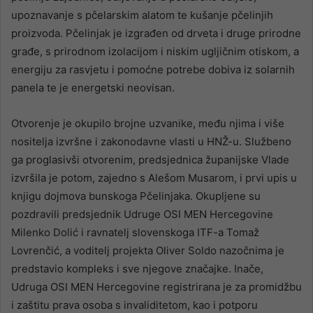
upoznavanje s pčelarskim alatom te kušanje pčelinjih
proizvoda. Pčelinjak je izgrađen od drveta i druge prirodne
građe, s prirodnom izolacijom i niskim ugljičnim otiskom, a
energiju za rasvjetu i pomoćne potrebe dobiva iz solarnih
panela te je energetski neovisan.
Otvorenje je okupilo brojne uzvanike, među njima i više
nositelja izvršne i zakonodavne vlasti u HNŽ-u. Službeno
ga proglasivši otvorenim, predsjednica županijske Vlade
izvršila je potom, zajedno s Alešom Musarom, i prvi upis u
knjigu dojmova bunskoga Pčelinjaka. Okupljene su
pozdravili predsjednik Udruge OSI MEN Hercegovine
Milenko Dolić i ravnatelj slovenskoga ITF-a Tomaž
Lovrenčić, a voditelj projekta Oliver Soldo nazočnima je
predstavio kompleks i sve njegove značajke. Inače,
Udruga OSI MEN Hercegovine registrirana je za promidžbu
i zaštitu prava osoba s invaliditetom, kao i potporu