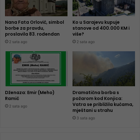
Nana Fata Orlović, simbol
Ko u Sarajevu kupuje
borbe za pravdu,
stanove od 400.000 KM i
proslavila 83. rođendan
više?
2 sata ago
2 sata ago
Dženaza: Emir (Meho)
Dramatična borba s
Ramić
požarom kod Konjica:
Vatra se približila kućama,
2 sata ago
mještani u strahu
3 sata ago