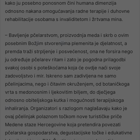
kako ju posebno ponosnom čini humana dimenzija
odnosno nakana omogućavanja radne terapije i duhovne
rehabilitacije osobama s invaliditetom i žrtvama mina.
– Bavljenje pčelarstvom, proizvodnja meda i skrb o ovim
posebnim Božjim stvorenjima plemenita je djelatnost, a
premda traži strpljenje i posvećenost, ona ne forsira nego
ju određuje pčelarev ritam i zato je pogodna prilagodbi
svakoj osobi s poteškoćama koja će ovdje naći svoje
zadovoljstvo i mir. Iskreno sam zadivljena ne samo
pčelinjacima, nego i čitavim okruženjem, od botaničkoga
vrta s medonosnim i ljekovitim biljem, do dječjega
odnosno obiteljskoga kutka i mogućnosti terapijskoga
inhaliranja. Organizatori s razlogom naglašavaju kako je
ovaj pčelinjak polaznom točkom nove turističke priče
Medene staze Hercegovine koja pretendira povezati
pčelarska gospodarstva, degustacijske točke i edukativne