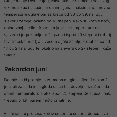
Što je manje rosište ljeti, lakše nam je rashladiti se. Ovog
vikenda, kao i u zadnjim danima juna, maksimalne dnevne
temperature uglavnom se kreću od 33 do 39, na jugu i
sjeveru zemlje lokalno do 41 stepen. Kako su kratke noći,
ohlađivanje je limitirano, pa jutarnje temperature na
sjeveru i jugu zemlje neće padati ispod 20 stepeni (kriterij
tzv. tropske noći), a u većem dijelu zemlje kretat će se od
17 do 24 na jugu te lokalno na sjeveru do 27 stepeni, kaže
Sladić.
Rekordan juni
Dodaje da bi promjena vremena mogla uslijediti nakon 2.
jula, ali za sada ne izgleda da će biti dovoljno izražena da
spusti temperaturu zraka ispod 25 stepeni Celzijusa. Ipak,
trebalo bi biti barem nešto prijatnije.
– I mi smo u procesu koji iz sezone u sezonu donosi sve