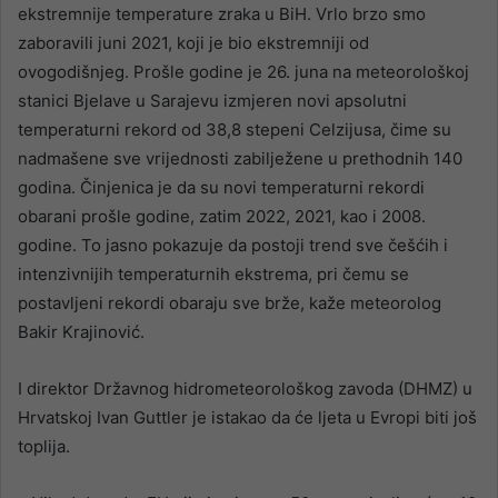
ekstremnije temperature zraka u BiH. Vrlo brzo smo
zaboravili juni 2021, koji je bio ekstremniji od
ovogodišnjeg. Prošle godine je 26. juna na meteorološkoj
stanici Bjelave u Sarajevu izmjeren novi apsolutni
temperaturni rekord od 38,8 stepeni Celzijusa, čime su
nadmašene sve vrijednosti zabilježene u prethodnih 140
godina. Činjenica je da su novi temperaturni rekordi
obarani prošle godine, zatim 2022, 2021, kao i 2008.
godine. To jasno pokazuje da postoji trend sve češćih i
intenzivnijih temperaturnih ekstrema, pri čemu se
postavljeni rekordi obaraju sve brže, kaže meteorolog
Bakir Krajinović.
I direktor Državnog hidrometeorološkog zavoda (DHMZ) u
Hrvatskoj Ivan Guttler je istakao da će ljeta u Evropi biti još
toplija.