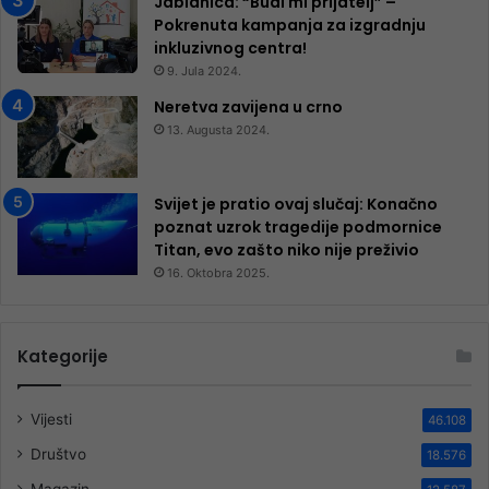
Jablanica: “Budi mi prijatelj” –
Pokrenuta kampanja za izgradnju
inkluzivnog centra!
9. Jula 2024.
Neretva zavijena u crno
13. Augusta 2024.
Svijet je pratio ovaj slučaj: Konačno
poznat uzrok tragedije podmornice
Titan, evo zašto niko nije preživio
16. Oktobra 2025.
Kategorije
Vijesti
46.108
Društvo
18.576