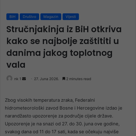
BiH
Društvo
Magazin
Vijesti
Stručnjakinja iz BiH otkriva
kako se najbolje zaštititi u
danima jakog toplotnog
vala
Send
nk 1
27. Juna 2026.
2 minutes read
an
email
Zbog visokih temperatura zraka, Federalni
hidrometeorološki zavod Bosne i Hercegovine izdao je
narandžasto upozorenje za područje cijele države.
Upozorenje je na snazi od 27. do 30. juna ove godine,
svakog dana od 11 do 17 sati, kada se očekuju najviše