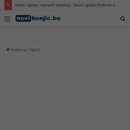
Velež i Igman nastavili saradnju: Deset igrača Rođenih na dvojnoj registraciji
Meni
Pr
Početna
/
Vijesti