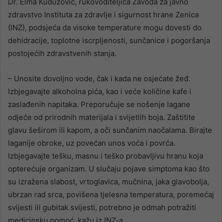
Dr. Elma Kuduzović, rukovoditeljica Zavoda za javno
zdravstvo Instituta za zdravlje i sigurnost hrane Zenica
(INZ), podsjeća da visoke temperature mogu dovesti do
dehidracije, toplotne iscrpljenosti, sunčanice i pogoršanja
postojećih zdravstvenih stanja.
– Unosite dovoljno vode, čak i kada ne osjećate žeđ.
Izbjegavajte alkoholna pića, kao i veće količine kafe i
zaslađenih napitaka. Preporučuje se nošenje lagane
odjeće od prirodnih materijala i svijetlih boja. Zaštitite
glavu šeširom ili kapom, a oči sunčanim naočalama. Birajte
laganije obroke, uz povećan unos voća i povrća.
Izbjegavajte tešku, masnu i teško probavljivu hranu koja
opterećuje organizam. U slučaju pojave simptoma kao što
su izražena slabost, vrtoglavica, mučnina, jaka glavobolja,
ubrzan rad srca, povišena tjelesna temperatura, poremećaj
svijesti ili gubitak svijesti, potrebno je odmah potražiti
medicinsku pomoć, kažu iz INZ-a.