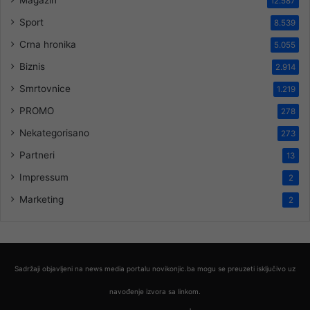
Magazin
12.587
Sport
8.539
Crna hronika
5.055
Biznis
2.914
Smrtovnice
1.219
PROMO
278
Nekategorisano
273
Partneri
13
Impressum
2
Marketing
2
Sadržaji objavljeni na news media portalu novikonjic.ba mogu se preuzeti isključivo uz
navođenje izvora sa linkom.