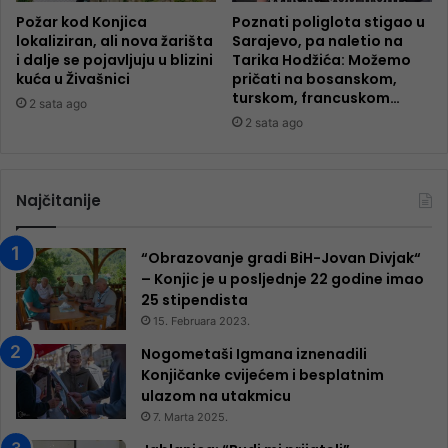
Požar kod Konjica
Poznati poliglota stigao u
lokaliziran, ali nova žarišta
Sarajevo, pa naletio na
i dalje se pojavljuju u blizini
Tarika Hodžića: Možemo
kuća u Živašnici
pričati na bosanskom,
turskom, francuskom…
2 sata ago
2 sata ago
Najčitanije
“Obrazovanje gradi BiH-Jovan Divjak“
– Konjic je u posljednje 22 godine imao
25 ​​stipendista
15. Februara 2023.
Nogometaši Igmana iznenadili
Konjičanke cvijećem i besplatnim
ulazom na utakmicu
7. Marta 2025.