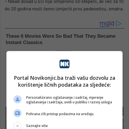
– Nikad dosad u EU nije izmjereno 50 stepeni, ali već za 10
do 20 godina moći ćemo izmjeriti prvu pedeseticu, smatra.
Portal Novikonjic.ba traži vašu dozvolu za
korištenje ličnih podataka za sljedeće:
Personalizirano oglašavanje i sadržaj, mjerenje
oglašavanja i sadržaja, uvidi u publiku i razvoj usluga
Pohrana i/ili pristup podacima na uređaju
Saznajte više