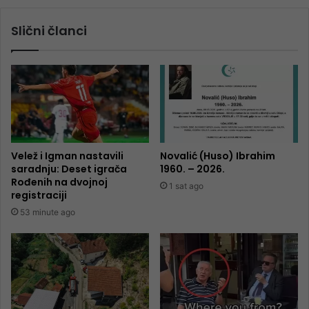
Slični članci
Velež i Igman nastavili
Novalić (Huso) Ibrahim
saradnju: Deset igrača
1960. – 2026.
Rođenih na dvojnoj
1 sat ago
registraciji
53 minute ago