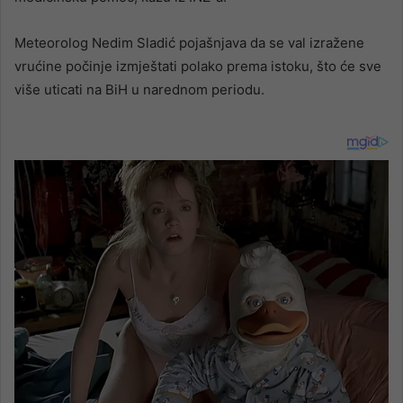
Meteorolog Nedim Sladić pojašnjava da se val izražene
vrućine počinje izmještati polako prema istoku, što će sve
više uticati na BiH u narednom periodu.