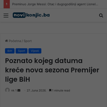
Preminuo Jorge Messi: Otac i dugogodišnji agent Lionela Messija
Meni
Pr
Početna
/
Sport
BiH
Sport
Vijesti
Poznato kojeg datuma
kreće nova sezona Premijer
lige BiH
Send
nk 1
27. Juna 2026.
1 minute read
an
email