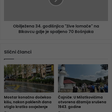
Obilježena 34. godišnjica "žive lomače" na
Bikavcu gdje je spaljeno 70 Bošnjaka
Slični članci
Mostar konačno dočekao
Čajniče: U Milatkovićima
kišu, nakon paklenih dana
otvorena džamija srušena
stiglo kratko osvježenje
1943. godine