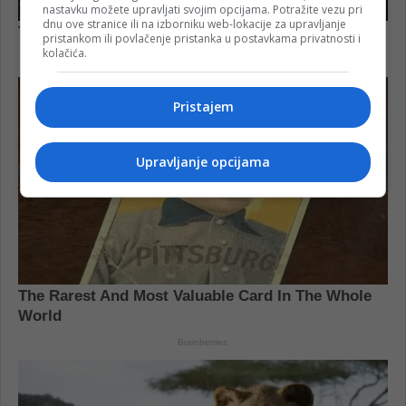
nastavku možete upravljati svojim opcijama. Potražite vezu pri
dnu ove stranice ili na izborniku web-lokacije za upravljanje
pristankom ili povlačenje pristanka u postavkama privatnosti i
kolačića.
Pristajem
Upravljanje opcijama