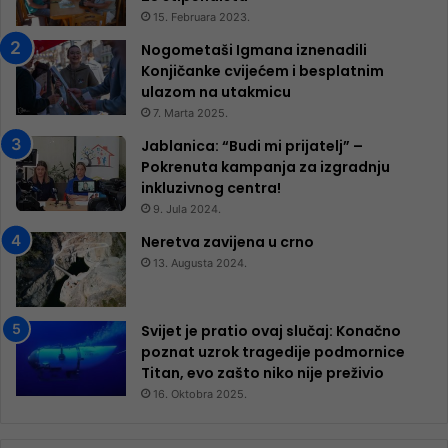
15. Februara 2023.
Nogometaši Igmana iznenadili
Konjičanke cvijećem i besplatnim
ulazom na utakmicu
7. Marta 2025.
Jablanica: “Budi mi prijatelj” –
Pokrenuta kampanja za izgradnju
inkluzivnog centra!
9. Jula 2024.
Neretva zavijena u crno
13. Augusta 2024.
Svijet je pratio ovaj slučaj: Konačno
poznat uzrok tragedije podmornice
Titan, evo zašto niko nije preživio
16. Oktobra 2025.