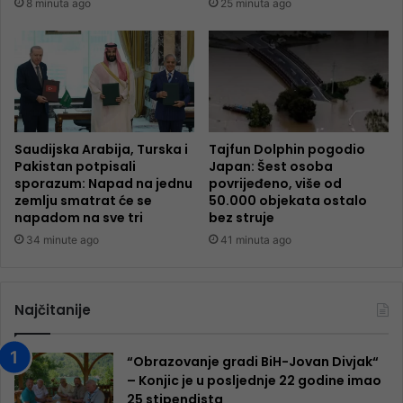
8 minuta ago
25 minuta ago
Saudijska Arabija, Turska i
Tajfun Dolphin pogodio
Pakistan potpisali
Japan: Šest osoba
sporazum: Napad na jednu
povrijeđeno, više od
zemlju smatrat će se
50.000 objekata ostalo
napadom na sve tri
bez struje
34 minute ago
41 minuta ago
Najčitanije
“Obrazovanje gradi BiH-Jovan Divjak“
– Konjic je u posljednje 22 godine imao
25 ​​stipendista