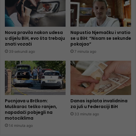
Nova pravila nakon udesa
Napustio Njemačku i vratio
u dijelu BiH, evo šta trebaju
se u BiH: “Nisam se sekunde
znati vozači
pokajao”
39 sekundi ago
7 minuta ago
Pucnjava u Brčkom:
Danas isplata invalidnina
Muškarac teško ranjen,
za juli u Federaciji BiH
napadači pobjegli na
33 minute ago
motociklima
14 minuta ago