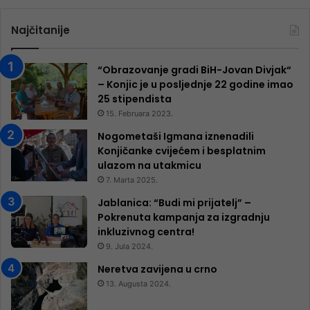
Najčitanije
“Obrazovanje gradi BiH-Jovan Divjak“
– Konjic je u posljednje 22 godine imao
25 ​​stipendista
15. Februara 2023.
Nogometaši Igmana iznenadili
Konjičanke cvijećem i besplatnim
ulazom na utakmicu
7. Marta 2025.
Jablanica: “Budi mi prijatelj” –
Pokrenuta kampanja za izgradnju
inkluzivnog centra!
9. Jula 2024.
Neretva zavijena u crno
13. Augusta 2024.