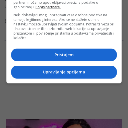
partneri možemo upotrebljavati precizne podatke o
džamiji te posjeta gradskom mezarju Stražište.
geolociranju.
Popis partnera.
Neki dobavljači mogu obrađivati vaše osobne podatke na
temelju legitimnog interesa. Ako se ne slažete s tim, u
(Fena)
nastavku možete upravljati svojim opcijama. Potražite vezu pri
dnu ove stranice ili na izborniku web-lokacije za upravljanje
pristankom ili povlačenje pristanka u postavkama privatnosti i
kolačića.
Pristajem
Upravljanje opcijama