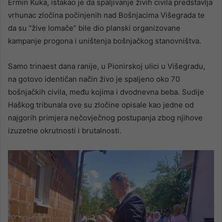
Ermin Kuka, istakao je da spaljivanje živih civila predstavlja
vrhunac zločina počinjenih nad Bošnjacima Višegrada te
da su “žive lomače” bile dio planski organizovane
kampanje progona i uništenja bošnjačkog stanovništva.
Samo trinaest dana ranije, u Pionirskoj ulici u Višegradu,
na gotovo identičan način živo je spaljeno oko 70
bošnjačkih civila, među kojima i dvodnevna beba. Sudije
Haškog tribunala ove su zločine opisale kao jedne od
najgorih primjera nečovječnog postupanja zbog njihove
izuzetne okrutnosti i brutalnosti.