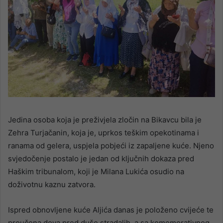
Jedina osoba koja je preživjela zločin na Bikavcu bila je
Zehra Turjačanin, koja je, uprkos teškim opekotinama i
ranama od gelera, uspjela pobjeći iz zapaljene kuće. Njeno
svjedočenje postalo je jedan od ključnih dokaza pred
Haškim tribunalom, koji je Milana Lukića osudio na
doživotnu kaznu zatvora.
Ispred obnovljene kuće Aljića danas je položeno cvijeće te
proučena dova pred duše stradalih, a sa komemorativnog