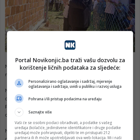
Portal Novikonjic.ba traži vašu dozvolu za
Ni nakon 34 godine porodice nemaju mezar na kojem
korištenje ličnih podataka za sljedeće:
mogu proučiti Fatihu svojim najmilijima.
Personalizirano oglašavanje i sadržaj, mjerenje
oglašavanja i sadržaja, uvidi u publiku i razvoj usluga
Na području Višegrada još se traga za 467 nestalih osoba,
dok su do sada identificirani posmrtni ostaci 453 žrtve.
Pohrana i/ili pristup podacima na uređaju
Potraga za istinom i pravdom traje jednako dugo kao i bol
Saznajte više
onih koji su u vatri Bikavca izgubili svoje porodice.
Vaši će se osobni podaci obrađivati, a podatke s vašeg
uređaja (kolačiće, jedinstvene identifikatore i druge podatke
Nakon polaganja cvijeća upriličen je vjerski program,
uređaja) može pohranjivati, dijeliti te im pristupati 212
partnera ili ih može upotrebljavati ova web-lokacija. Mi i naši
obilazak mjesta zločina, učenje Jasina i dove u Carevoj