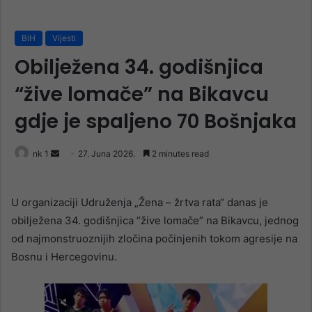
BiH
Vijesti
Obilježena 34. godišnjica
“žive lomače” na Bikavcu
gdje je spaljeno 70 Bošnjaka
Send
nk 1
27. Juna 2026.
2 minutes read
an
email
U organizaciji Udruženja „Žena – žrtva rata“ danas je
obilježena 34. godišnjica “žive lomače” na Bikavcu, jednog
od najmonstruoznijih zločina počinjenih tokom agresije na
Bosnu i Hercegovinu.