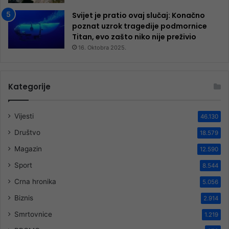
Svijet je pratio ovaj slučaj: Konačno
poznat uzrok tragedije podmornice
Titan, evo zašto niko nije preživio
16. Oktobra 2025.
Kategorije
Vijesti
46.130
Društvo
18.579
Magazin
12.590
Sport
8.544
Crna hronika
5.056
Biznis
2.914
Smrtovnice
1.219