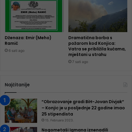
Dženaza: Emir (Meho)
Dramatična borba s
Ramić
požarom kod Konjica:
Vatra se približila kućama,
6 sati ago
mještani u strahu
7 sati ago
Najčitanije
“Obrazovanje gradi BiH-Jovan Divjak“
– Konjic je u posljednje 22 godine imao
25 ​​stipendista
15. Februara 2023.
Nogometaši Igmana iznenadili