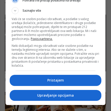
Pohrana i/ili pristup podacima na uređaju
Saznajte više
Vaši će se osobni podaci obrađivati, a podatke s vašeg
uređaja (kolačiće, jedinstvene identifikatore i druge podatke
uređaja) može pohranjivati, dijeliti te im pristupati 212
partnera ili ih može upotrebljavati ova web-lokacija. Mi i naši
partneri možemo upotrebljavati precizne podatke o
geolociranju.
Popis partnera.
Neki dobavljači mogu obrađivati vaše osobne podatke na
temelju legitimnog interesa. Ako se ne slažete s tim, u
nastavku možete upravljati svojim opcijama. Potražite vezu pri
dnu ove stranice ili na izborniku web-lokacije za upravljanje
pristankom ili povlačenje pristanka u postavkama privatnosti i
kolačića.
Pristajem
Upravljanje opcijama