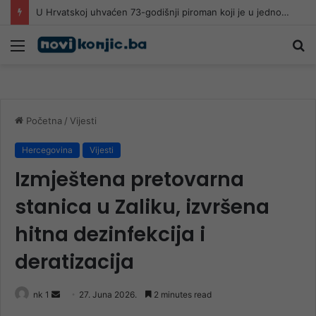
U Hrvatskoj uhvaćen 73-godišnji piroman koji je u jednom danu izazvao 5 požara
Meni
Pr
Početna
/
Vijesti
Hercegovina
Vijesti
Izmještena pretovarna
stanica u Zaliku, izvršena
hitna dezinfekcija i
deratizacija
Send
nk 1
27. Juna 2026.
2 minutes read
an