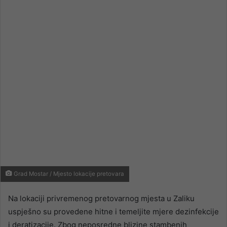
email
Grad Mostar / Mjesto lokacije pretovara
Na lokaciji privremenog pretovarnog mjesta u Zaliku
uspješno su provedene hitne i temeljite mjere dezinfekcije
i deratizacije. Zbog neposredne blizine stambenih