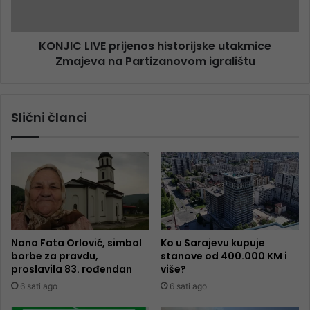
KONJIC LIVE prijenos historijske utakmice
Zmajeva na Partizanovom igralištu
Slični članci
Nana Fata Orlović, simbol
Ko u Sarajevu kupuje
borbe za pravdu,
stanove od 400.000 KM i
proslavila 83. rođendan
više?
6 sati ago
6 sati ago