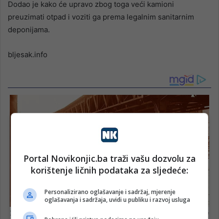
Dodao je kako će upravo zbog toga veći kamioni
preuzimati otpad i voziti ga prema legalnim sanitarnim
deponijama.
bljesak.info
Portal Novikonjic.ba traži vašu dozvolu za
korištenje ličnih podataka za sljedeće:
Personalizirano oglašavanje i sadržaj, mjerenje
oglašavanja i sadržaja, uvidi u publiku i razvoj usluga