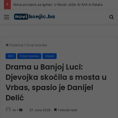
Romobil kao pad s prvog sprata: Šebalj otkrio opasnosti
Meni
Pr
Početna
/
Crna hronika
BiH
Crna hronika
Vijesti
Drama u Banjoj Luci:
Djevojka skočila s mosta u
Vrbas, spasio je Danijel
Delić
Send
nk 1
27. Juna 2026.
1 minute read
an