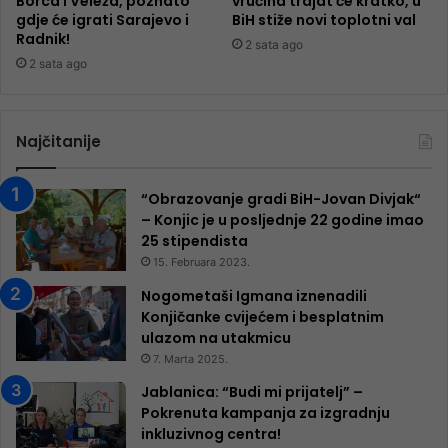
Borca i Veleža, poznato
vrućina trajat će kratko, u
gdje će igrati Sarajevo i
BiH stiže novi toplotni val
Radnik!
2 sata ago
2 sata ago
Najčitanije
“Obrazovanje gradi BiH-Jovan Divjak“
– Konjic je u posljednje 22 godine imao
25 ​​stipendista
15. Februara 2023.
Nogometaši Igmana iznenadili
Konjičanke cvijećem i besplatnim
ulazom na utakmicu
7. Marta 2025.
Jablanica: “Budi mi prijatelj” –
Pokrenuta kampanja za izgradnju
inkluzivnog centra!