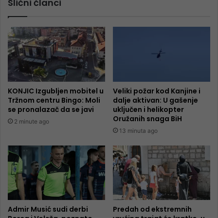
Slični članci
KONJIC Izgubljen mobitel u
Veliki požar kod Kanjine i
Tržnom centru Bingo: Moli
dalje aktivan: U gašenje
se pronalazač da se javi
uključen i helikopter
Oružanih snaga BiH
2 minute ago
13 minuta ago
Admir Musić sudi derbi
Predah od ekstremnih