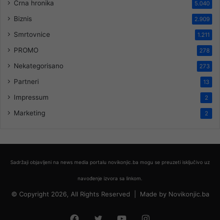
Crna hronika
5.040
Biznis
2.909
Smrtovnice
1.211
PROMO
278
Nekategorisano
273
Partneri
13
Impressum
2
Marketing
2
Sadržaji objavljeni na news media portalu novikonjic.ba mogu se preuzeti isključivo uz
navođenje izvora sa linkom.
© Copyright 2026, All Rights Reserved |
Made by
Novikonjic.ba
Facebook
Twitter
YouTube
Instagram