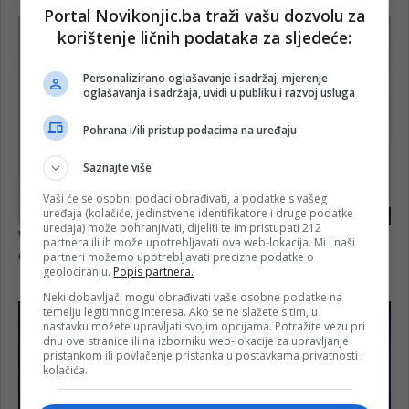
Portal Novikonjic.ba traži vašu dozvolu za
korištenje ličnih podataka za sljedeće:
Personalizirano oglašavanje i sadržaj, mjerenje
oglašavanja i sadržaja, uvidi u publiku i razvoj usluga
Pohrana i/ili pristup podacima na uređaju
Saznajte više
Vaši će se osobni podaci obrađivati, a podatke s vašeg
uređaja (kolačiće, jedinstvene identifikatore i druge podatke
uređaja) može pohranjivati, dijeliti te im pristupati 212
partnera ili ih može upotrebljavati ova web-lokacija. Mi i naši
partneri možemo upotrebljavati precizne podatke o
geolociranju.
Popis partnera.
Neki dobavljači mogu obrađivati vaše osobne podatke na
temelju legitimnog interesa. Ako se ne slažete s tim, u
nastavku možete upravljati svojim opcijama. Potražite vezu pri
dnu ove stranice ili na izborniku web-lokacije za upravljanje
pristankom ili povlačenje pristanka u postavkama privatnosti i
kolačića.