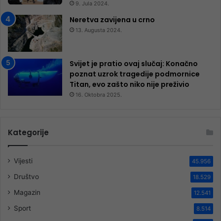
9. Jula 2024.
Neretva zavijena u crno
13. Augusta 2024.
Svijet je pratio ovaj slučaj: Konačno
poznat uzrok tragedije podmornice
Titan, evo zašto niko nije preživio
16. Oktobra 2025.
Kategorije
Vijesti
45.956
Društvo
18.529
Magazin
12.541
Sport
8.514