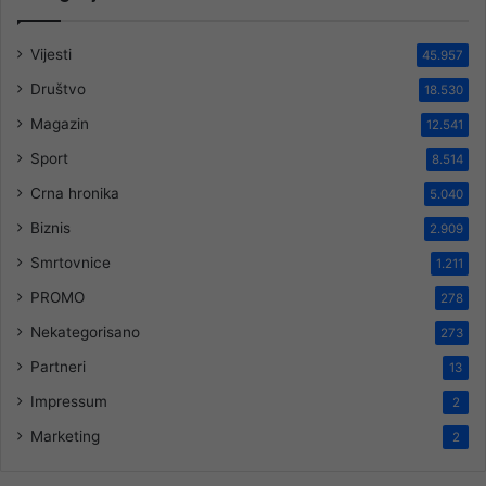
Vijesti
45.957
Društvo
18.530
Magazin
12.541
Sport
8.514
Crna hronika
5.040
Biznis
2.909
Smrtovnice
1.211
PROMO
278
Nekategorisano
273
Partneri
13
Impressum
2
Marketing
2