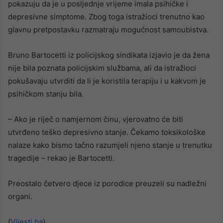
pokazuju da je u posljednje vrijeme imala psihičke i
depresivne simptome. Zbog toga istražioci trenutno kao
glavnu pretpostavku razmatraju mogućnost samoubistva.
Bruno Bartocetti iz policijskog sindikata izjavio je da žena
nije bila poznata policijskim službama, ali da istražioci
pokušavaju utvrditi da li je koristila terapiju i u kakvom je
psihičkom stanju bila.
– Ako je riječ o namjernom činu, vjerovatno će biti
utvrđeno teško depresivno stanje. Čekamo toksikološke
nalaze kako bismo tačno razumjeli njeno stanje u trenutku
tragedije – rekao je Bartocetti.
Preostalo četvero djece iz porodice preuzeli su nadležni
organi.
(
Vijesti.ba
)