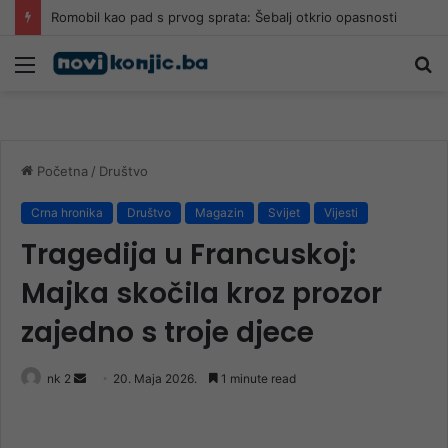
Romobil kao pad s prvog sprata: Šebalj otkrio opasnosti
Meni
Pr
Početna
/
Društvo
Crna hronika
Društvo
Magazin
Svijet
Vijesti
Tragedija u Francuskoj:
Majka skočila kroz prozor
zajedno s troje djece
Send
nk 2
20. Maja 2026.
1 minute read
an
email