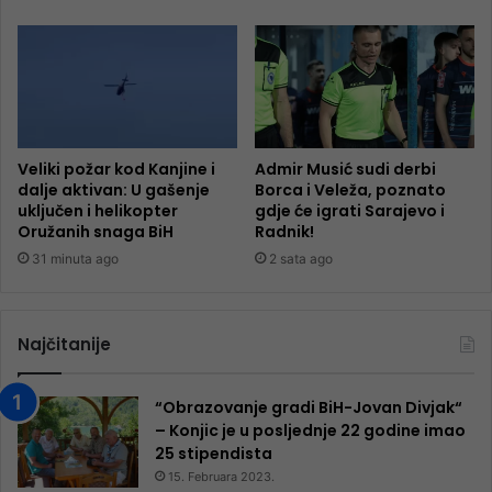
Veliki požar kod Kanjine i
Admir Musić sudi derbi
dalje aktivan: U gašenje
Borca i Veleža, poznato
uključen i helikopter
gdje će igrati Sarajevo i
Oružanih snaga BiH
Radnik!
31 minuta ago
2 sata ago
Najčitanije
“Obrazovanje gradi BiH-Jovan Divjak“
– Konjic je u posljednje 22 godine imao
25 ​​stipendista
15. Februara 2023.