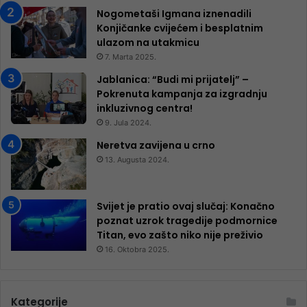
Nogometaši Igmana iznenadili
Konjičanke cvijećem i besplatnim
ulazom na utakmicu
7. Marta 2025.
Jablanica: “Budi mi prijatelj” –
Pokrenuta kampanja za izgradnju
inkluzivnog centra!
9. Jula 2024.
Neretva zavijena u crno
13. Augusta 2024.
Svijet je pratio ovaj slučaj: Konačno
poznat uzrok tragedije podmornice
Titan, evo zašto niko nije preživio
16. Oktobra 2025.
Kategorije