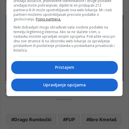
uređaja (kolačiće, jedinstvene identifikatore i druge podatke
uređaja) može pohranjivati, dijeliti te im pristupati 212
partnera ili ih može upotrebljavati ova web-lokacija. Mi i naši
partneri možemo upotrebljavati precizne podatke o
geolociranju.
Popis partnera.
Neki dobavljači mogu obrađivati vaše osobne podatke na
temelju legitimnog interesa. Ako se ne slažete s tim, u
nastavku možete upravljati svojim opcijama. Potražite vezu pri
dnu ove stranice ili na izborniku web-lokacije za upravljanje
pristankom ili povlačenje pristanka u postavkama privatnosti i
kolačića.
Pristajem
Upravljanje opcijama
Drago Rumbočić
FUP
Ibro Kmetaš