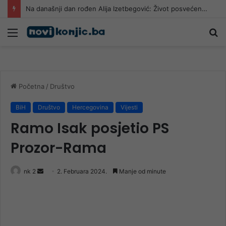
Na današnji dan rođen Alija Izetbegović: Život posvećen Bosni i Hercegovini
Meni
Pr
Početna
/
Društvo
BiH
Društvo
Hercegovina
Vijesti
Ramo Isak posjetio PS
Prozor-Rama
Send
nk 2
2. Februara 2024.
Manje od minute
an
email