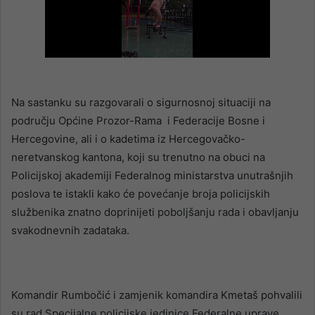
Na sastanku su razgovarali o sigurnosnoj situaciji na
području Općine Prozor-Rama i Federacije Bosne i
Hercegovine, ali i o kadetima iz Hercegovačko-
neretvanskog kantona, koji su trenutno na obuci na
Policijskoj akademiji Federalnog ministarstva unutrašnjih
poslova te istakli kako će povećanje broja policijskih
službenika znatno doprinijeti poboljšanju rada i obavljanju
svakodnevnih zadataka.
Komandir Rumbočić i zamjenik komandira Kmetaš pohvalili
su rad Specijalne policijske jedinice Federalne uprave