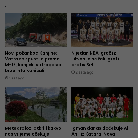
Novi požar kod Kanjine:
Nijedan NBA igrač iz
Vatra se spustila prema
Litvanije ne želi igrati
M-17, konjički vatrogasci
protiv BiH
brzo intervenisali
2 sata ago
1 sat ago
Meteorolozi otkrili kakvo
Igman danas dočekuje Al
nas vrijeme očekuje
Ahli iz Katara: Nova