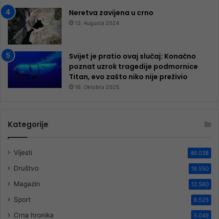
Neretva zavijena u crno
13. Augusta 2024.
Svijet je pratio ovaj slučaj: Konačno
poznat uzrok tragedije podmornice
Titan, evo zašto niko nije preživio
16. Oktobra 2025.
Kategorije
Vijesti
46.038
Društvo
18.550
Magazin
12.560
Sport
8.525
Crna hronika
5.049