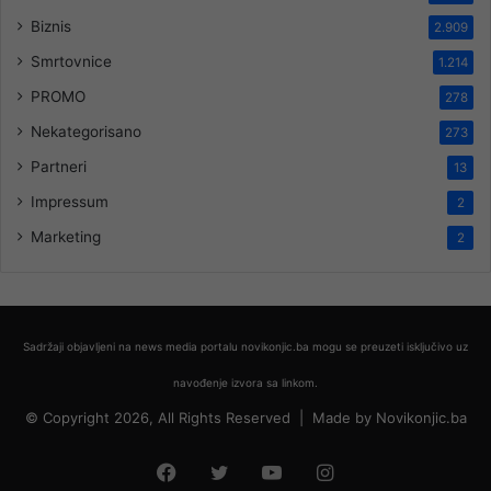
Biznis
2.909
Smrtovnice
1.214
PROMO
278
Nekategorisano
273
Partneri
13
Impressum
2
Marketing
2
Sadržaji objavljeni na news media portalu novikonjic.ba mogu se preuzeti isključivo uz
navođenje izvora sa linkom.
© Copyright 2026, All Rights Reserved |
Made by
Novikonjic.ba
Facebook
Twitter
YouTube
Instagram