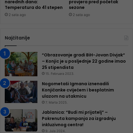
narednih dana:
provjera pred početak
Temperatura do 41 stepen
sezone
2 sata ago
2 sata ago
Najčitanije
“Obrazovanje gradi BiH-Jovan Divjak“
– Konjic je u posljednje 22 godine imao
25 ​​stipendista
15. Februara 2023.
Nogometaši Igmana iznenadili
Konjičanke cvijećem i besplatnim
ulazom na utakmicu
7. Marta 2025.
Jablanica: “Budi mi prijatelj” –
Pokrenuta kampanja za izgradnju
inkluzivnog centra!
9. Jula 2024.