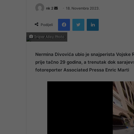
Send
nk 2
18. Novembra 2023.
an
Facebook
Twitter
LinkedIn
email
Podijeli
Sniper Alley Photo
Nermina Divovića ubio je snajperista Vojske 
prije tačno 29 godina, a trenutak dok sarajevs
fotoreporter Associated Pressa Enric Marti