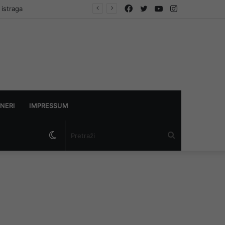
Facebook
Twitter
YouTube
Instagram
 istraga
NERI
IMPRESSUM
Switch
Pretraži
skin