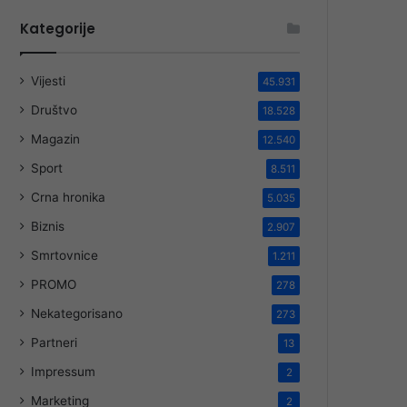
Kategorije
Vijesti
45.931
Društvo
18.528
Magazin
12.540
Sport
8.511
Crna hronika
5.035
Biznis
2.907
Smrtovnice
1.211
PROMO
278
Nekategorisano
273
Partneri
13
Impressum
2
Marketing
2