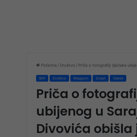
Početna
/
Društvo
/
Priča o fotografiji dječaka ubi
BiH
Društvo
Magazin
Svijet
Vijesti
Priča o fotograf
ubijenog u Sar
Divovića obišla j