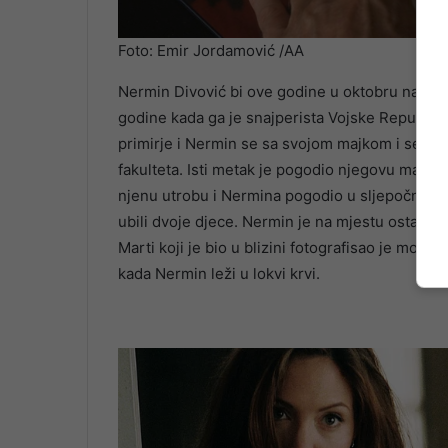
Foto: Emir Jordamović /AA
Nermin Divović bi ove godine u oktobru napunio
godine kada ga je snajperista Vojske Republike
primirje i Nermin se sa svojom majkom i sest
fakulteta. Isti metak je pogodio njegovu majku
njenu utrobu i Nermina pogodio u sljepočnicu. 
ubili dvoje djece. Nermin je na mjestu ostao m
Marti koji je bio u blizini fotografisao je momen
kada Nermin leži u lokvi krvi.