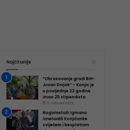
Najčitanije
“Obrazovanje gradi BiH-
Jovan Divjak“ – Konjic je
u posljednje 22 godine
imao 25 ​​stipendista
15. Februara 2023.
Nogometaši Igmana
iznenadili Konjičanke
cvijećem i besplatnim