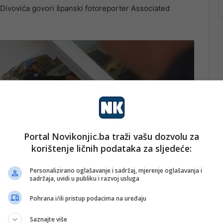
a Divovića govori španski fotoreporter Associated
Portal Novikonjic.ba traži vašu dozvolu za
korištenje ličnih podataka za sljedeće:
Personalizirano oglašavanje i sadržaj, mjerenje oglašavanja i
sadržaja, uvidi u publiku i razvoj usluga
Pohrana i/ili pristup podacima na uređaju
Saznajte više