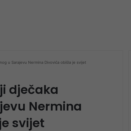
jenog u Sarajevu Nermina Divovića obišla je svijet
iji dječaka
ajevu Nermina
e svijet