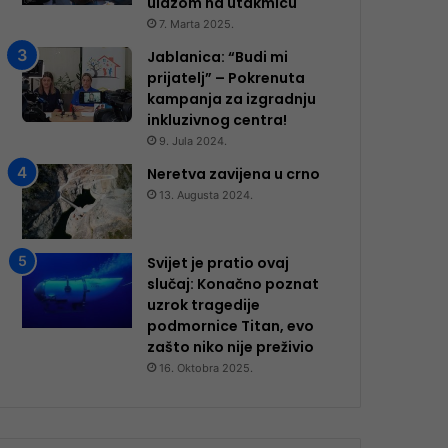
ulazom na utakmicu
7. Marta 2025.
Jablanica: “Budi mi
prijatelj” – Pokrenuta
kampanja za izgradnju
inkluzivnog centra!
9. Jula 2024.
Neretva zavijena u crno
13. Augusta 2024.
Svijet je pratio ovaj
slučaj: Konačno poznat
uzrok tragedije
podmornice Titan, evo
zašto niko nije preživio
16. Oktobra 2025.