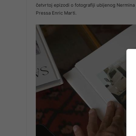
četvrtoj epizodi o fotografiji ubijenog Nermin
Pressa Enric Marti.