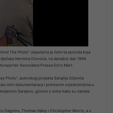
hind The Photo” objavljena je četvrta epizoda koja
g dječaka Nermina Divovića, na današnji dan 1994.
fotoreporter Associated Pressa Enric Mart.
ley Photo”, autorskog projekta Sarajlije Džemila
ijalu mini dokumentaraca i potresnim svjedočenjima u
 opkoljenom Sarajevu, govore o tome kako su nastale
ico Dagnino, Thomas Haley i Christopher Morris, a u