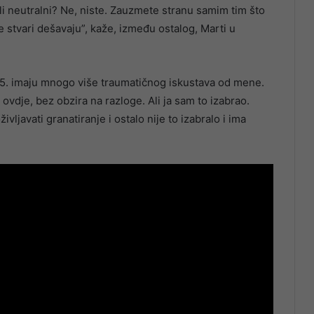
 li neutralni? Ne, niste. Zauzmete stranu samim tim što
se stvari dešavaju”, kaže, između ostalog, Marti u
1995. imaju mnogo više traumatičnog iskustava od mene.
 ovdje, bez obzira na razloge. Ali ja sam to izabrao.
ivljavati granatiranje i ostalo nije to izabralo i ima