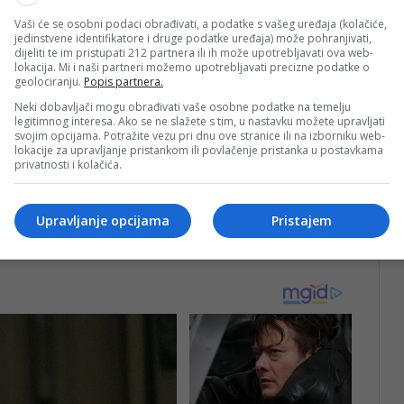
Vaši će se osobni podaci obrađivati, a podatke s vašeg uređaja (kolačiće,
jedinstvene identifikatore i druge podatke uređaja) može pohranjivati,
dijeliti te im pristupati 212 partnera ili ih može upotrebljavati ova web-
lokacija. Mi i naši partneri možemo upotrebljavati precizne podatke o
geolociranju.
Popis partnera.
 36 godina, ali je taj san prekinut 18. novembra 1994.
 srpske ubio iz pravca Grbavice. Tih dana je vladalo
Neki dobavljači mogu obrađivati vaše osobne podatke na temelju
legitimnog interesa. Ako se ne slažete s tim, u nastavku možete upravljati
rom kretao između Zemaljskog muzeja i Filozofskog
svojim opcijama. Potražite vezu pri dnu ove stranice ili na izborniku web-
lokacije za upravljanje pristankom ili povlačenje pristanka u postavkama
 Dženanu Sokolović u stomak. Hitac je prošao kroz
privatnosti i kolačića.
Ona je u tom periodu bila trudna i u jednom danu su joj
rtav, a španski fotoreporter Associated Pressa Enric
Upravljanje opcijama
Pristajem
t koji će zauvijek ostati upisan u historiji. Taj moment