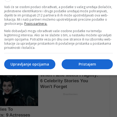
Vaši će se osobni podaci obrađivati, a podatke s vašeg uređaja (kolačiće,
jedinstvene identifikatore i druge podatke uređaja) može pohranjivati,
dijeliti te im pristupati 212 partnera ili ih može upotrebljavati ova web-
lokacija. Mi i naši partneri možemo upotrebljavati precizne podatke o
geolociranju.
Popis partnera.
Neki dobavljači mogu obrađivati vaše osobne podatke na temelju
legitimnog interesa. Ako se ne slažete s tim, u nastavku možete upravljati
svojim opcijama. Potražite vezu pri dnu ove stranice ili na izborniku web-
lokacije za upravljanje pristankom ili povlačenje pristanka u postavkama
privatnosti i kolačića.
Upravljanje opcijama
Pristajem