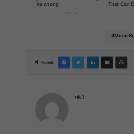
Mario Ko
Facebook
Twitter
LinkedIn
Share via Email
Pri
Podijeli
nk 1