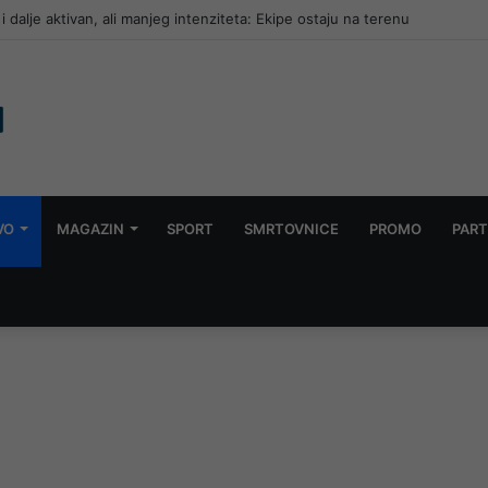
lazi u završnicu: Poznati polufinalisti
VO
MAGAZIN
SPORT
SMRTOVNICE
PROMO
PART