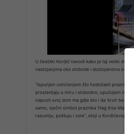
U čestitki Kordić navodi kako je taj veliki do
nastojanjima oko slobode i dostojanstva svake
“Ispunjen ushićenjem što hodočasti praznik slo
proslavljaju u miru i slobodno, upućujem iskren
napusti svoj dom ma gdje bio i da ‘kruh bez k
samo, vječni simbol praznika ‘Hag (h)a-Macot’ k
razumiju, poštuju i vole”, stoji u Kordićevoj čest