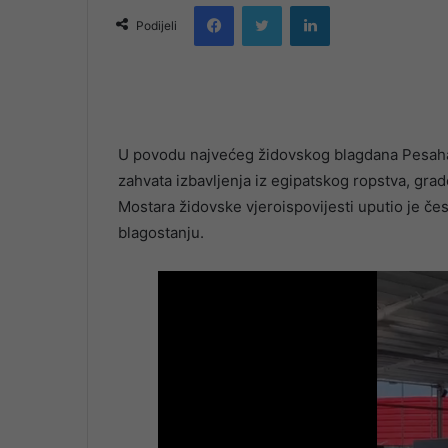
Facebook
Twitter
LinkedIn
email
Podijeli
U povodu najvećeg židovskog blagdana Pesaha
zahvata izbavljenja iz egipatskog ropstva, gr
Mostara židovske vjeroispovijesti uputio je čest
blagostanju.