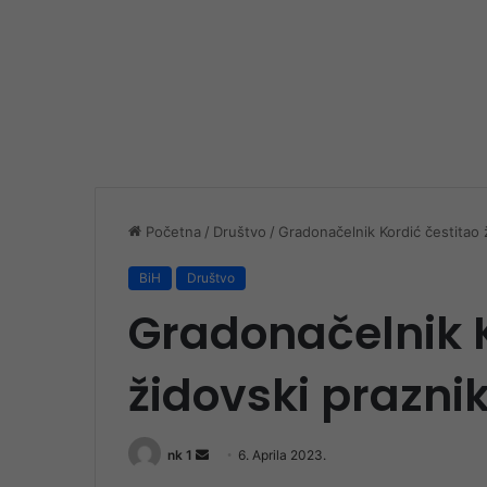
Početna
/
Društvo
/
Gradonačelnik Kordić čestitao 
BiH
Društvo
Gradonačelnik K
židovski prazni
Send
nk 1
6. Aprila 2023.
an