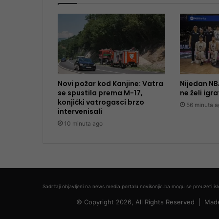
Novi požar kod Kanjine: Vatra
Nijedan NBA
se spustila prema M-17,
ne želi igra
konjički vatrogasci brzo
56 minuta a
intervenisali
10 minuta ago
Sadržaji objavljeni na news media portalu novikonjic.ba mogu se preuzeti isk
© Copyright 2026, All Rights Reserved |
Mad