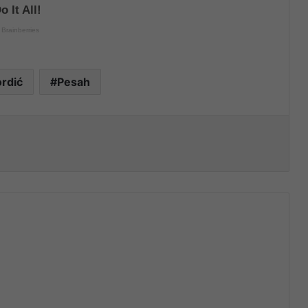
rdić
Pesah
nt