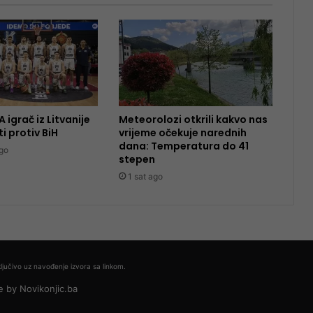
 igrač iz Litvanije
Meteorolozi otkrili kakvo nas
ti protiv BiH
vrijeme očekuje narednih
dana: Temperatura do 41
go
stepen
1 sat ago
ljučivo uz navođenje izvora sa linkom.
e by
Novikonjic.ba