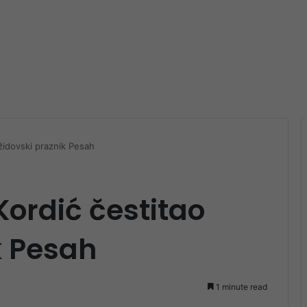
židovski praznik Pesah
ordić čestitao
k Pesah
1 minute read