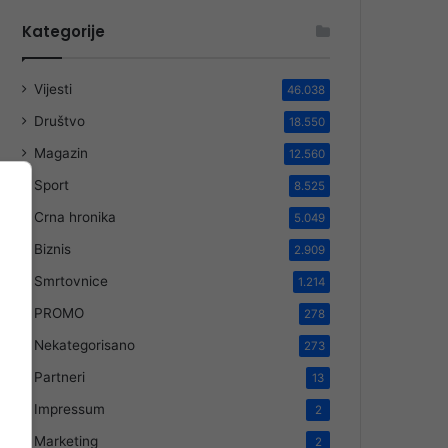
Kategorije
Vijesti
46.038
Društvo
18.550
Magazin
12.560
Sport
8.525
Crna hronika
5.049
Biznis
2.909
Smrtovnice
1.214
PROMO
278
Nekategorisano
273
Partneri
13
Impressum
2
Marketing
2