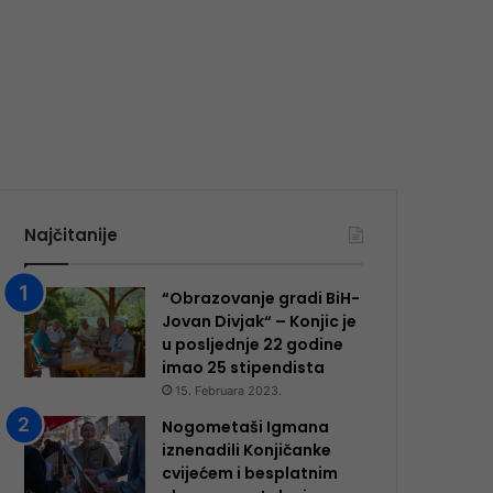
Najčitanije
“Obrazovanje gradi BiH-
Jovan Divjak“ – Konjic je
u posljednje 22 godine
imao 25 ​​stipendista
15. Februara 2023.
Nogometaši Igmana
iznenadili Konjičanke
cvijećem i besplatnim