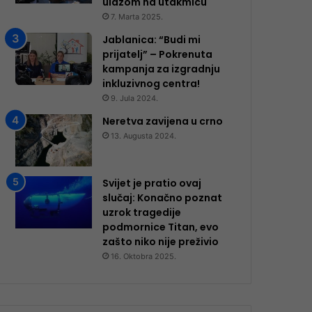
ulazom na utakmicu
7. Marta 2025.
Jablanica: “Budi mi
prijatelj” – Pokrenuta
kampanja za izgradnju
inkluzivnog centra!
9. Jula 2024.
Neretva zavijena u crno
13. Augusta 2024.
Svijet je pratio ovaj
slučaj: Konačno poznat
uzrok tragedije
podmornice Titan, evo
zašto niko nije preživio
16. Oktobra 2025.