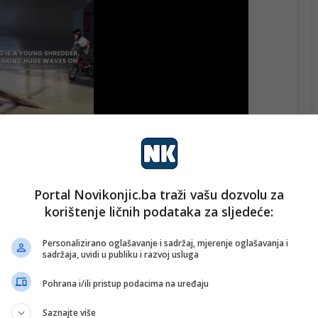
gađaj do današnjih dana ostao trajnim nadahnućem u
 ljudske osobe i svakoga naroda.
Portal Novikonjic.ba traži vašu dozvolu za
bode i proljeća Židovi u Bosni i Hercegovini
korištenje ličnih podataka za sljedeće:
a čestitanja uz želje da nikada više niti jedan Židov ne
vasa’ kao simbol naprasnog napuštanja domova ostane,
Personalizirano oglašavanje i sadržaj, mjerenje oglašavanja i
sadržaja, uvidi u publiku i razvoj usluga
oji danas proslavljate zajedno sa ljudima koji vas
itki.
Pohrana i/ili pristup podacima na uređaju
Saznajte više