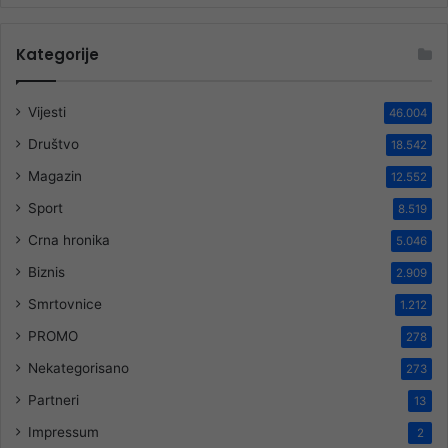
Kategorije
Vijesti
46.004
Društvo
18.542
Magazin
12.552
Sport
8.519
Crna hronika
5.046
Biznis
2.909
Smrtovnice
1.212
PROMO
278
Nekategorisano
273
Partneri
13
Impressum
2