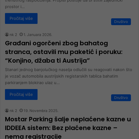
trenutnog raspoloženja. Propisi postoje da bi štitili zajednički
prostor i…
Pročitaj više
Društvo
nk 2
1. Januara 2026.
Građani ogorčeni zbog bahatog
stranca, ostavili mu paketić i poruku:
“Konjino, džaba ti Austrija”
Stanari jednog banjolučkog naselja odlučili su reagovati nakon što
je vozač automobila austrijskih registarskih tablica bahatim
parkiranjem blokirao ulaz u…
Pročitaj više
Društvo
nk 2
19. Novembra 2025.
Mostar Parking šalje neplaćene kazne u
IDDEEA sistem: Bez plaćene kazne –
nema registracije