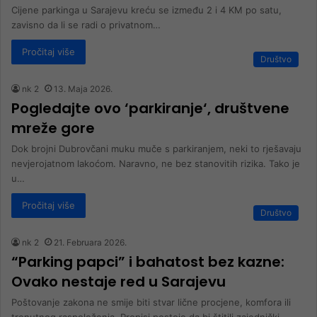
Cijene parkinga u Sarajevu kreću se između 2 i 4 KM po satu,
zavisno da li se radi o privatnom…
Pročitaj više
Društvo
nk 2
13. Maja 2026.
Pogledajte ovo ‘parkiranje‘, društvene
mreže gore
Dok brojni Dubrovčani muku muče s parkiranjem, neki to rješavaju
nevjerojatnom lakoćom. Naravno, ne bez stanovitih rizika. Tako je
u…
Pročitaj više
Društvo
nk 2
21. Februara 2026.
“Parking papci” i bahatost bez kazne:
Ovako nestaje red u Sarajevu
Poštovanje zakona ne smije biti stvar lične procjene, komfora ili