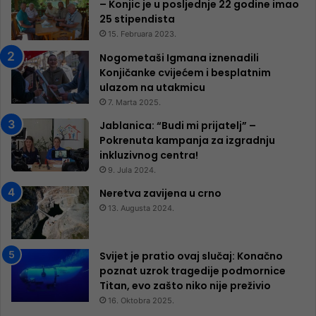
– Konjic je u posljednje 22 godine imao
25 ​​stipendista
15. Februara 2023.
Nogometaši Igmana iznenadili
Konjičanke cvijećem i besplatnim
ulazom na utakmicu
7. Marta 2025.
Jablanica: “Budi mi prijatelj” –
Pokrenuta kampanja za izgradnju
inkluzivnog centra!
9. Jula 2024.
Neretva zavijena u crno
13. Augusta 2024.
Svijet je pratio ovaj slučaj: Konačno
poznat uzrok tragedije podmornice
Titan, evo zašto niko nije preživio
16. Oktobra 2025.