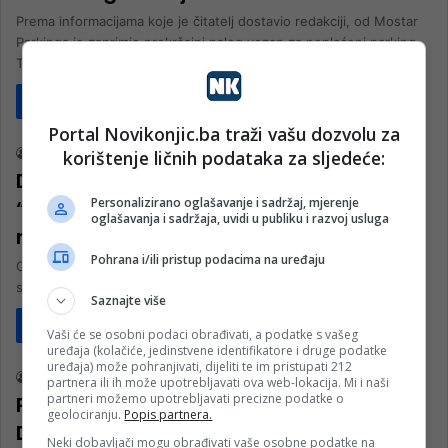
Prema informacijama koje je čitatelj dostavio redakciji, od Mostar
Parkinga je zaprimio prekršajni nalog vezan za neplaćeni parking.
To ujedno…
Pročitaj više
Društvo
Portal Novikonjic.ba traži vašu dozvolu za
korištenje ličnih podataka za sljedeće:
nk 2
16. Oktobra 2025.
Događaj s parkinga nasmijao region:
Personalizirano oglašavanje i sadržaj, mjerenje
“Moli se dotična da objavi recept za
oglašavanja i sadržaja, uvidi u publiku i razvoj usluga
mršavljenje”
Pohrana i/ili pristup podacima na uređaju
Očito je ko komarac kad je izašla, a ja malo jača sam morala kroz
suvozačka vrata… Pozdrav od žene s…
Saznajte više
Pročitaj više
Vaši će se osobni podaci obrađivati, a podatke s vašeg
Društvo
uređaja (kolačiće, jedinstvene identifikatore i druge podatke
uređaja) može pohranjivati, dijeliti te im pristupati 212
nk 2
29. Juna 2025.
partnera ili ih može upotrebljavati ova web-lokacija. Mi i naši
partneri možemo upotrebljavati precizne podatke o
Parkirao se na tuđem posjedu u
geolociranju.
Popis partnera.
Dalmaciji, a ono što ga je dočekalo
Neki dobavljači mogu obrađivati vaše osobne podatke na