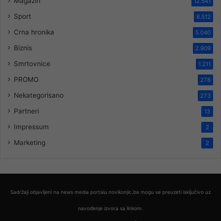
Magazin
12.541
Sport
8.512
Crna hronika
5.040
Biznis
2.909
Smrtovnice
1.211
PROMO
278
Nekategorisano
273
Partneri
13
Impressum
2
Marketing
2
Sadržaji objavljeni na news media portalu novikonjic.ba mogu se preuzeti isključivo uz
navođenje izvora sa linkom.