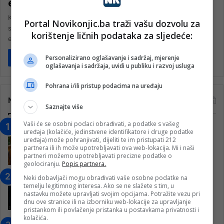
evropskom turniru u brazilskoj Jiu Jitsu
Konjičanin, Anis Ćosić, uspješan borac u brazilskoj Jiu Jitsu
Portal Novikonjic.ba traži vašu dozvolu za
sarajevskog kluba “Arena”, osvojio je zlatnu medalju na AJP
korištenje ličnih podataka za sljedeće:
evropskom turniru…
Personalizirano oglašavanje i sadržaj, mjerenje
Pročitaj više
oglašavanja i sadržaja, uvidi u publiku i razvoj usluga
Pohrana i/ili pristup podacima na uređaju
Najčitanije
Saznajte više
Vaši će se osobni podaci obrađivati, a podatke s vašeg
“Obrazovanje gradi BiH-Jovan Divjak“
uređaja (kolačiće, jedinstvene identifikatore i druge podatke
– Konjic je u posljednje 22 godine imao
uređaja) može pohranjivati, dijeliti te im pristupati 212
partnera ili ih može upotrebljavati ova web-lokacija. Mi i naši
25 ​​stipendista
partneri možemo upotrebljavati precizne podatke o
15. Februara 2023.
geolociranju.
Popis partnera.
Nogometaši Igmana iznenadili
Neki dobavljači mogu obrađivati vaše osobne podatke na
temelju legitimnog interesa. Ako se ne slažete s tim, u
Konjičanke cvijećem i besplatnim
nastavku možete upravljati svojim opcijama. Potražite vezu pri
ulazom na utakmicu
dnu ove stranice ili na izborniku web-lokacije za upravljanje
pristankom ili povlačenje pristanka u postavkama privatnosti i
7. Marta 2025.
kolačića.