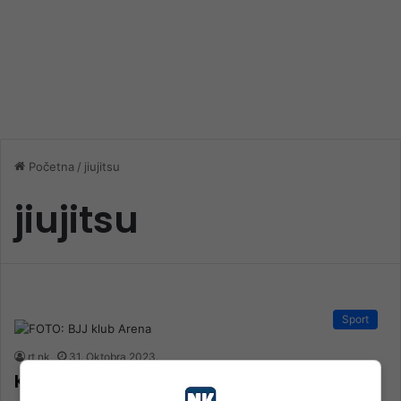
Početna
/
jiujitsu
jiujitsu
Sport
rt nk
31. Oktobra 2023.
Konjičanin Anis Ćosić osvojio zlato na