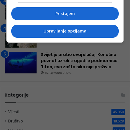
Jablanica: “Budi mi prijatelj” –
Pokrenuta kampanja za izgradnju
inkluzivnog centra!
Pristajem
9. Jula 2024.
Neretva zavijena u crno
Upravljanje opcijama
13. Augusta 2024.
Svijet je pratio ovaj slučaj: Konačno
poznat uzrok tragedije podmornice
Titan, evo zašto niko nije preživio
16. Oktobra 2025.
Kategorije
Vijesti
45.950
Društvo
18.529