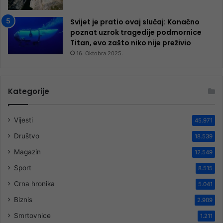
Svijet je pratio ovaj slučaj: Konačno
poznat uzrok tragedije podmornice
Titan, evo zašto niko nije preživio
16. Oktobra 2025.
Kategorije
Vijesti
45.971
Društvo
18.539
Magazin
12.549
Sport
8.515
Crna hronika
5.041
Biznis
2.909
Smrtovnice
1.211