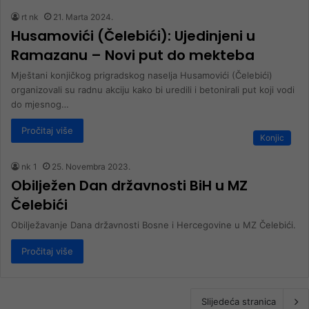
rt nk
21. Marta 2024.
Husamovići (Čelebići): Ujedinjeni u
Ramazanu – Novi put do mekteba
Mještani konjičkog prigradskog naselja Husamovići (Čelebići)
organizovali su radnu akciju kako bi uredili i betonirali put koji vodi
do mjesnog…
Pročitaj više
Konjic
nk 1
25. Novembra 2023.
Obilježen Dan državnosti BiH u MZ
Čelebići
Obilježavanje Dana državnosti Bosne i Hercegovine u MZ Čelebići.
Pročitaj više
Slijedeća stranica