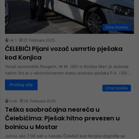
Crna hronika
nk 1
27. Februara 2025.
ČELEBIĆI Pijani vozač usmrtio pješaka
kod Konjica
Vozač automobila Peugeot, M.M. (60) iz Konjica lišen je slobode
nakon što je u alkoholiziranom stanju pokosio pješaka P.A. (39)…
Pročitaj više
Crna hronika
rt nk
26. Februara 2025.
Teška saobraćajna nesreća u
Čelebićima: Pješak hitno prevezen u
bolnicu u Mostar
Jutros oko 7:00 sati u naselju Čelebići kod Konjica dogodila se