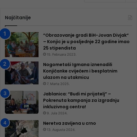
Najčitanije
“Obrazovanje gradi BiH-Jovan Divjak“
– Konjic je u posljednje 22 godine imao
25 ​​stipendista
15. Februara 2023.
Nogometaši Igmana iznenadili
Konjičanke cvijećem i besplatnim
ulazom na utakmicu
7. Marta 2025.
Jablanica: “Budi mi prijatelj” –
Pokrenuta kampanja za izgradnju
inkluzivnog centra!
9. Jula 2024.
Neretva zavijena u crno
13. Augusta 2024.