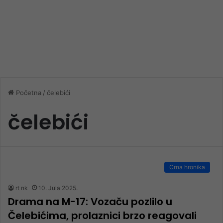
Početna
/
čelebići
čelebići
Crna hronika
rt nk
10. Jula 2025.
Drama na M-17: Vozaču pozlilo u
Čelebićima, prolaznici brzo reagovali