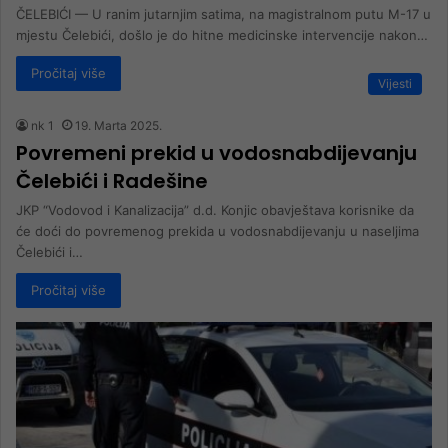
ČELEBIĆI — U ranim jutarnjim satima, na magistralnom putu M-17 u
mjestu Čelebići, došlo je do hitne medicinske intervencije nakon…
Pročitaj više
Vijesti
nk 1
19. Marta 2025.
Povremeni prekid u vodosnabdijevanju
Čelebići i Radešine
JKP “Vodovod i Kanalizacija” d.d. Konjic obavještava korisnike da
će doći do povremenog prekida u vodosnabdijevanju u naseljima
Čelebići i…
Pročitaj više