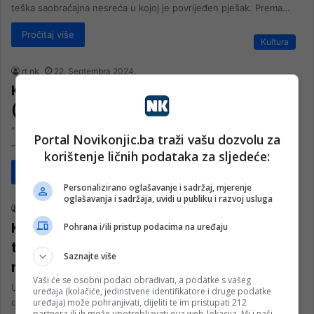
teška saobraćajna nesreća u kojoj je povrijeđen pješak. Prema…
Pročitaj više
Kultura
rt nk
22. Septembra 2024.
KONJIC Liturgija i slava u Čelebićima
(FOTO)
“Liturgija i slava u Čelebićima. Hvala domaćinima na trpezi ljubavi.”
Portal Novikonjic.ba traži vašu dozvolu za
– saopćeno je iz Parohije konjičke.
korištenje ličnih podataka za sljedeće:
Pročitaj više
Crna hronika
Personalizirano oglašavanje i sadržaj, mjerenje
oglašavanja i sadržaja, uvidi u publiku i razvoj usluga
nk 1
6. Septembra 2024.
KONJIC Pješakinja zadobila teške
Pohrana i/ili pristup podacima na uređaju
tjelesne povrede u saobraćajnoj
Saznajte više
nezgodi
Vaši će se osobni podaci obrađivati, a podatke s vašeg
U Konjicu se jučer dogodila saobraćajna nezgoda u kojoj je teško
uređaja (kolačiće, jedinstvene identifikatore i druge podatke
uređaja) može pohranjivati, dijeliti te im pristupati 212
ozlijeđena 75-godišnja pješakinja. Dana 5. 9. 2024. godine, u…
partnera ili ih može upotrebljavati ova web-lokacija. Mi i naši