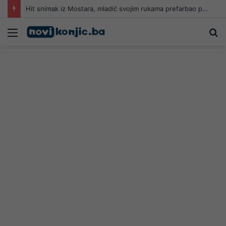
Hit snimak iz Mostara, mladić svojim rukama prefarbao pješački prelaz: “Kad neće grad, neko mora”
Meni
Pr