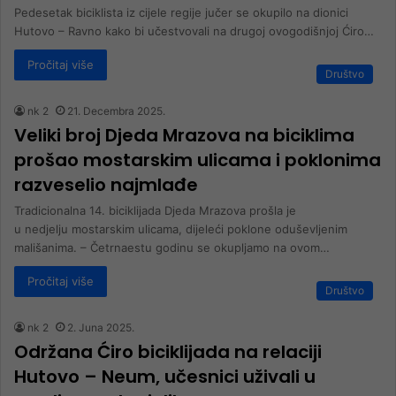
Pedesetak biciklista iz cijele regije jučer se okupilo na dionici
Hutovo – Ravno kako bi učestvovali na drugoj ovogodišnjoj Ćiro…
Pročitaj više
Društvo
nk 2
21. Decembra 2025.
Veliki broj Djeda Mrazova na biciklima
prošao mostarskim ulicama i poklonima
razveselio najmlađe
Tradicionalna 14. biciklijada Djeda Mrazova prošla je
u nedjelju mostarskim ulicama, dijeleći poklone oduševljenim
mališanima. – Četrnaestu godinu se okupljamo na ovom…
Pročitaj više
Društvo
nk 2
2. Juna 2025.
Održana Ćiro biciklijada na relaciji
Hutovo – Neum, učesnici uživali u