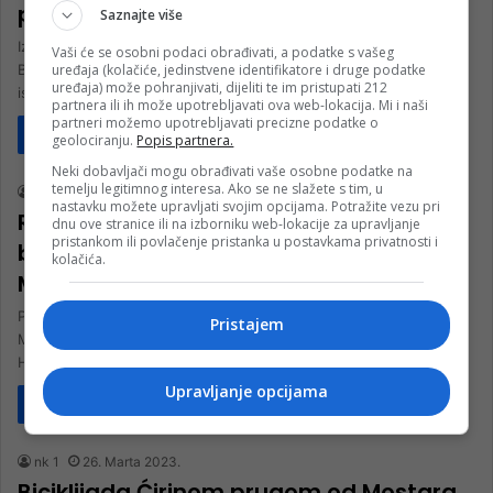
prijateljstva Mostar – Vukovar
Saznajte više
Iz Mostara je u nedjelju za Vukovar krenula 12. po redu
Vaši će se osobni podaci obrađivati, a podatke s vašeg
uređaja (kolačiće, jedinstvene identifikatore i druge podatke
Biciklistička karavana prijateljstva Mostar – Vukovar, a organizatori
uređaja) može pohranjivati, dijeliti te im pristupati 212
ističu…
partnera ili ih može upotrebljavati ova web-lokacija. Mi i naši
partneri možemo upotrebljavati precizne podatke o
Pročitaj više
geolociranju.
Popis partnera.
Društvo
Neki dobavljači mogu obrađivati vaše osobne podatke na
temelju legitimnog interesa. Ako se ne slažete s tim, u
nk 2
18. Decembra 2023.
nastavku možete upravljati svojim opcijama. Potražite vezu pri
Radost za najmlađe: Tradicionalna
dnu ove stranice ili na izborniku web-lokacije za upravljanje
pristankom ili povlačenje pristanka u postavkama privatnosti i
biciklijada Djeda Mrazova ulicama
kolačića.
Mostara
Povodom božićnih i novogodišnjih praznika, Biciklistički klub
Pristajem
Mostar u saradnji s Gradom Mostarom i Udruženjem
HercegovinaBike organizirao je tradicionalnu biciklijadu…
Upravljanje opcijama
Pročitaj više
Društvo
nk 1
26. Marta 2023.
Biciklijada Ćirinom prugom od Mostara