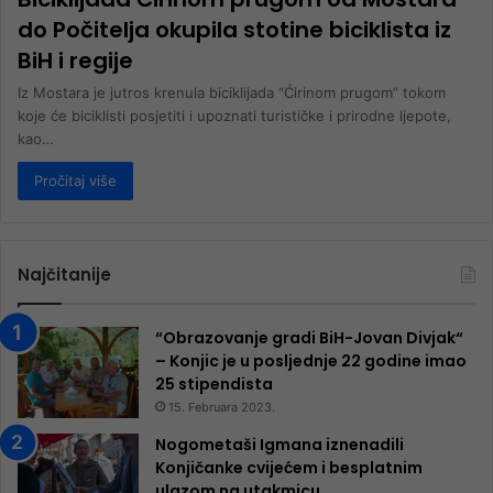
do Počitelja okupila stotine biciklista iz
BiH i regije
Iz Mostara je jutros krenula biciklijada “Ćirinom prugom” tokom
koje će biciklisti posjetiti i upoznati turističke i prirodne ljepote,
kao…
Pročitaj više
Najčitanije
“Obrazovanje gradi BiH-Jovan Divjak“
– Konjic je u posljednje 22 godine imao
25 ​​stipendista
15. Februara 2023.
Nogometaši Igmana iznenadili
Konjičanke cvijećem i besplatnim
ulazom na utakmicu