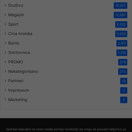
Društvo
18.557
Magazin
12.567
Sport
8.532
Crna hronika
5.053
Biznis
2.911
Smrtovnice
1.215
PROMO
278
Nekategorisano
273
Partneri
13
Impressum
2
Marketing
2
Sadržaji objavljeni na news media portalu novikonjic.ba mogu se preuzeti isključivo uz