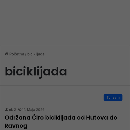
Početna
/
biciklijada
biciklijada
Turizam
nk 2
11. Maja 2026.
Održana Ćiro biciklijada od Hutova do
Ravnog