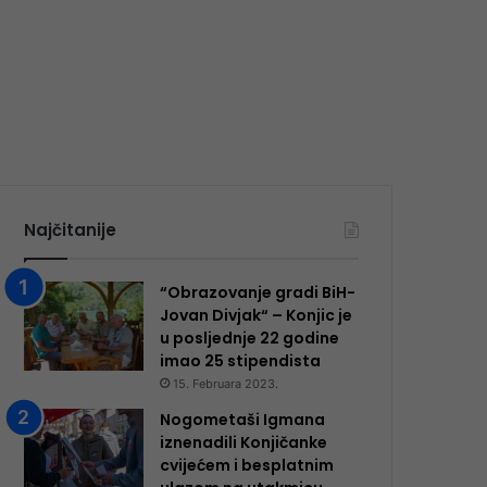
Najčitanije
“Obrazovanje gradi BiH-
Jovan Divjak“ – Konjic je
u posljednje 22 godine
imao 25 ​​stipendista
15. Februara 2023.
Nogometaši Igmana
iznenadili Konjičanke
cvijećem i besplatnim