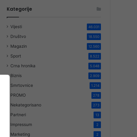
Kategorije
Vijesti
46.031
Društvo
18.550
Magazin
12.560
Sport
8.522
Crna hronika
5.048
Biznis
2.909
Smrtovnice
1.214
PROMO
278
Nekategorisano
273
Partneri
13
Impressum
2
Marketing
2