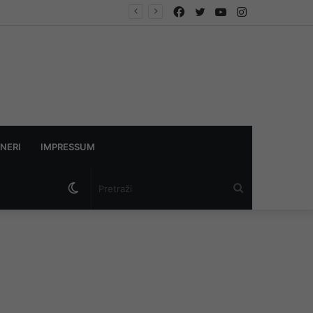
Facebook
Twitter
YouTube
Instagram
NERI
IMPRESSUM
Switch
Pretraži
skin