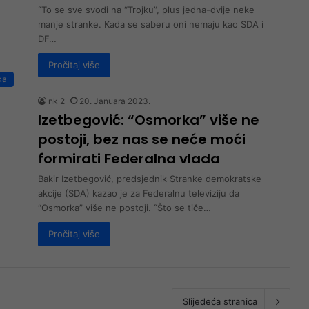
˝To se sve svodi na “Trojku”, plus jedna-dvije neke
manje stranke. Kada se saberu oni nemaju kao SDA i
DF…
Pročitaj više
ka
nk 2
20. Januara 2023.
Izetbegović: “Osmorka” više ne
postoji, bez nas se neće moći
formirati Federalna vlada
Bakir Izetbegović, predsjednik Stranke demokratske
akcije (SDA) kazao je za Federalnu televiziju da
“Osmorka” više ne postoji. ˝Što se tiče…
Pročitaj više
Slijedeća stranica