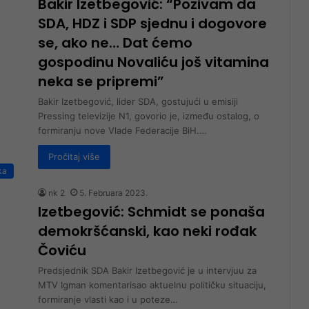
Bakir Izetbegović: “Pozivam da
SDA, HDZ i SDP sjednu i dogovore
se, ako ne… Dat ćemo
gospodinu Novaliću još vitamina
neka se pripremi”
Bakir Izetbegović, lider SDA, gostujući u emisiji
Pressing televizije N1, govorio je, između ostalog, o
formiranju nove Vlade Federacije BiH.…
Pročitaj više
ka
nk 2
5. Februara 2023.
Izetbegović: Schmidt se ponaša
demokršćanski, kao neki rođak
Čoviću
Predsjednik SDA Bakir Izetbegović je u intervjuu za
MTV Igman komentarisao aktuelnu političku situaciju,
formiranje vlasti kao i u poteze…