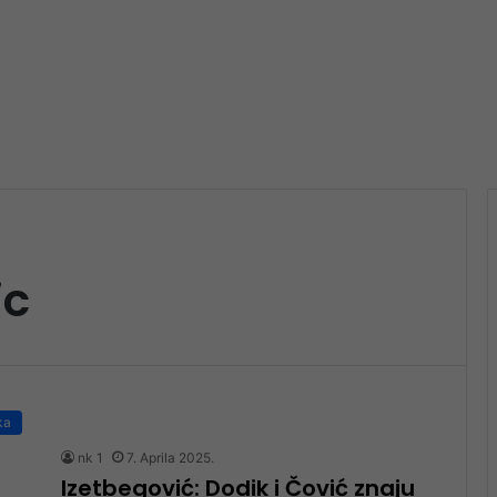
ic
ka
nk 1
7. Aprila 2025.
Izetbegović: Dodik i Čović znaju