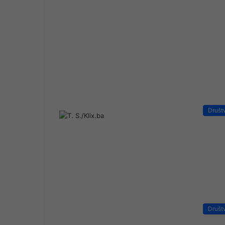
Društ
Društ