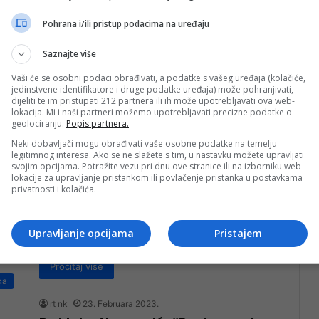
sprema, tvrdi Bakir Izetbegović, predsjednik Stranke
Pohrana i/ili pristup podacima na uređaju
demokratske akcije u emisiji…
Pročitaj više
Saznajte više
ka
Vaši će se osobni podaci obrađivati, a podatke s vašeg uređaja (kolačiće,
jedinstvene identifikatore i druge podatke uređaja) može pohranjivati,
nkglavni
8. Marta 2023.
dijeliti te im pristupati 212 partnera ili ih može upotrebljavati ova web-
Bakir Izetbegović o odluci
lokacija. Mi i naši partneri možemo upotrebljavati precizne podatke o
geolociranju.
Popis partnera.
Senata: Sarajevska, naročito ne
Neki dobavljači mogu obrađivati vaše osobne podatke na temelju
politika iz Zagreba, nemaju šta
legitimnog interesa. Ako se ne slažete s tim, u nastavku možete upravljati
tražiti na UNSA; konačnu riječ će
svojim opcijama. Potražite vezu pri dnu ove stranice ili na izborniku web-
lokacije za upravljanje pristankom ili povlačenje pristanka u postavkama
dati sud
privatnosti i kolačića.
foto: Faktor Bakir Izetbegović, predsjednik Stranke
demokratske akcije (SDA), oglasio se danas u vezi s
Upravljanje opcijama
Pristajem
posljednjim dešavanjima i odlukom Senata…
Pročitaj više
ka
rt nk
23. Februara 2023.