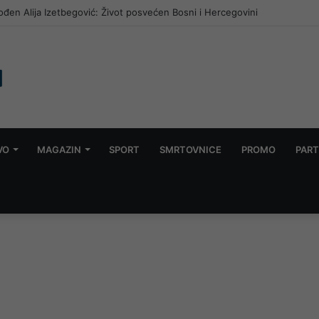
: Sarajevo u Vrapčićima dočekuje Radnik, Sloga gostuje u Širokom Brijegu
VO
MAGAZIN
SPORT
SMRTOVNICE
PROMO
PART