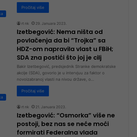
Pročitaj više
ka
rt nk
29. Januara 2023.
Izetbegović: Nema ništa od
povlačenja da bi “Trojka” sa
HDZ-om napravila vlast u FBiH;
SDA zna postići što joj je cilj
Bakir Izetbegović, predsjednik Stranke demokratske
akcije (SDA), govorio je u intervjuu za faktor o
novoizabranoj vlasti na nivou države, o…
Pročitaj više
ka
rt nk
21. Januara 2023.
Izetbegović: “Osmorka” više ne
postoji, bez nas se neće moći
formirati Federalna vlada