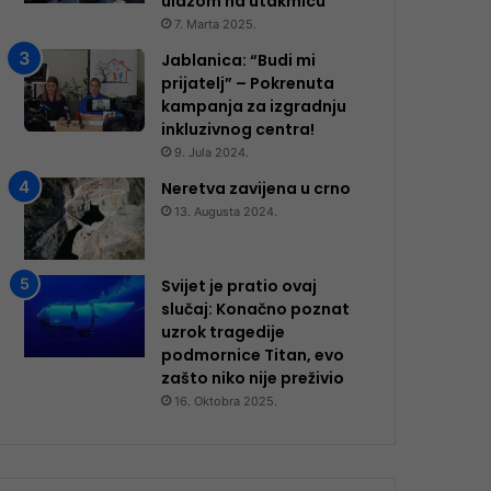
ulazom na utakmicu
7. Marta 2025.
Jablanica: “Budi mi
prijatelj” – Pokrenuta
kampanja za izgradnju
inkluzivnog centra!
9. Jula 2024.
Neretva zavijena u crno
13. Augusta 2024.
Svijet je pratio ovaj
slučaj: Konačno poznat
uzrok tragedije
podmornice Titan, evo
zašto niko nije preživio
16. Oktobra 2025.