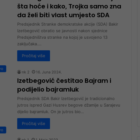
šta hoće i kako, Trojka samo zna
da želi biti vlast umjesto SDA
Predsjednik Stranke demokratske akcije (SDA) Bakir
Izetbegović obratio se javnosti nakon sjednice
Predsjedništva stranke na kojoj je usvojeno 13
zaključaka.…
Pročitaj više
vo
nk 2
16. Juna 2024.
Izetbegović čestitao Bajram i
podijelio bajramluk
Predsjednik SDA Bakir Izetbegović je tradicionalno
jutros ispred Gazi Husrev begove džamije u Sarajevu
dijelio bajramluk. On je jutros bio…
Pročitaj više
vo
nk 1
1. Maja 2023.