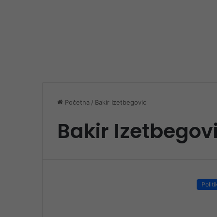
Početna
/
Bakir Izetbegovic
Bakir Izetbegov
Politi