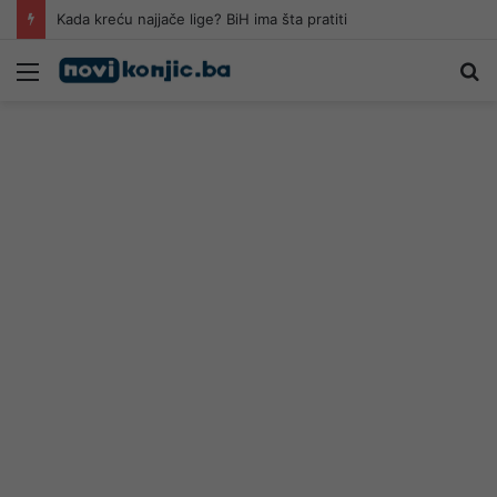
Kada kreću najjače lige? BiH ima šta pratiti
Meni
Pr