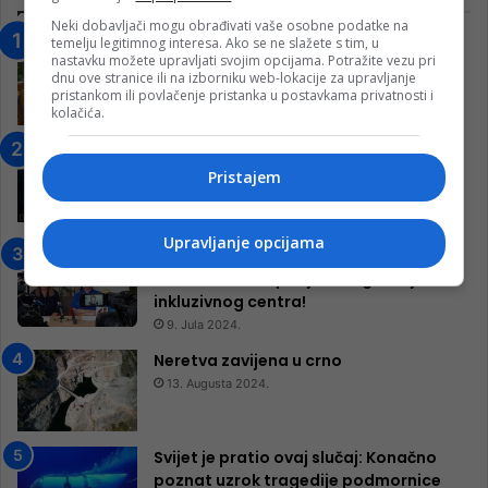
Neki dobavljači mogu obrađivati vaše osobne podatke na
temelju legitimnog interesa. Ako se ne slažete s tim, u
“Obrazovanje gradi BiH-Jovan Divjak“
nastavku možete upravljati svojim opcijama. Potražite vezu pri
– Konjic je u posljednje 22 godine imao
dnu ove stranice ili na izborniku web-lokacije za upravljanje
25 ​​stipendista
pristankom ili povlačenje pristanka u postavkama privatnosti i
kolačića.
15. Februara 2023.
Nogometaši Igmana iznenadili
Konjičanke cvijećem i besplatnim
Pristajem
ulazom na utakmicu
7. Marta 2025.
Upravljanje opcijama
Jablanica: “Budi mi prijatelj” –
Pokrenuta kampanja za izgradnju
inkluzivnog centra!
9. Jula 2024.
Neretva zavijena u crno
13. Augusta 2024.
Svijet je pratio ovaj slučaj: Konačno
poznat uzrok tragedije podmornice