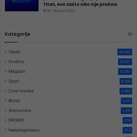
Titan, evo zašto niko nije preživio
16. Oktobra 2025.
Kategorije
Vijesti
46.062
Društvo
18.557
Magazin
12.567
Sport
8.530
Crna hronika
5.050
Biznis
2.911
Smrtovnice
1.215
PROMO
278
Nekategorisano
273