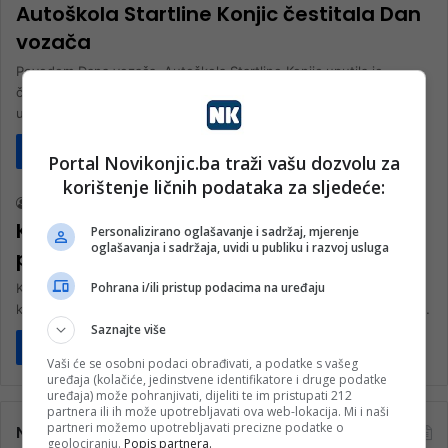
Autoškola Startline Konjic čestitala Dan
vozača
Povodom Dana vozača, Autoškola Startline Konjic uputila je
čestitku svim vozačima, uz poruku odgovornog i savjesnog
učestvovanja u saobraćaju. „Svim…
Pročitaj više
Portal Novikonjic.ba traži vašu dozvolu za
Vijesti
korištenje ličnih podataka za sljedeće:
rt nk
24. Marta 2024.
KONJIC DOBIO NAJBOLJEG: Alen Begluk
Personalizirano oglašavanje i sadržaj, mjerenje
oglašavanja i sadržaja, uvidi u publiku i razvoj usluga
podiže vozačku obuku na novi nivo!
Pohrana i/ili pristup podacima na uređaju
Konjic je dobio izuzetnu priliku da konačno ima instruktora vožnje
koji može obučavati buduće vozače za svih pet kategorija (A, A1,…
Saznajte više
Pročitaj više
Vaši će se osobni podaci obrađivati, a podatke s vašeg
uređaja (kolačiće, jedinstvene identifikatore i druge podatke
uređaja) može pohranjivati, dijeliti te im pristupati 212
partnera ili ih može upotrebljavati ova web-lokacija. Mi i naši
partneri možemo upotrebljavati precizne podatke o
Najčitanije
geolociranju.
Popis partnera.