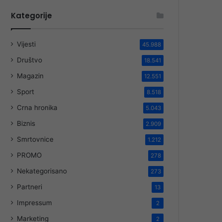
Kategorije
Vijesti
45.988
Društvo
18.541
Magazin
12.551
Sport
8.518
Crna hronika
5.043
Biznis
2.909
Smrtovnice
1.212
PROMO
278
Nekategorisano
273
Partneri
13
Impressum
2
Marketing
2