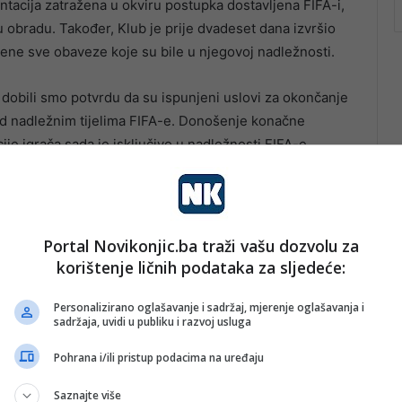
tacija zatražena u okviru postupka dostavljena FIFA-i,
u obradu. Također, Klub je prije dvadeset dana izvršio
ene sve obaveze koje su bile u njegovoj nadležnosti.
 dobili smo potvrdu da su ispunjeni uslovi za okončanje
pred nadležnim tijelima FIFA-e. Donošenje konačne
je igrača sada je isključivo u nadležnosti FIFA-e.
Portal Novikonjic.ba traži vašu dozvolu za
korištenje ličnih podataka za sljedeće:
Personalizirano oglašavanje i sadržaj, mjerenje oglašavanja i
sadržaja, uvidi u publiku i razvoj usluga
Pohrana i/ili pristup podacima na uređaju
Saznajte više