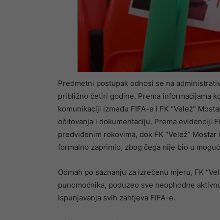
Predmetni postupak odnosi se na administrativn
približno četiri godine. Prema informacijama ko
komunikaciji između FIFA-e i FK “Velež” Mostar
očitovanja i dokumentaciju. Prema evidenciji F
predviđenim rokovima, dok FK “Velež” Mostar i
formalno zaprimio, zbog čega nije bio u moguć
Odmah po saznanju za izrečenu mjeru, FK “Vel
punomoćnika, poduzeo sve neophodne aktivnosti
ispunjavanja svih zahtjeva FIFA-e.