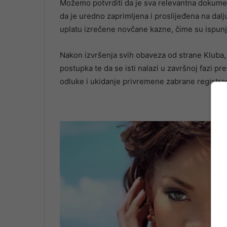
Možemo potvrditi da je sva relevantna dokumen
da je uredno zaprimljena i proslijeđena na dalj
uplatu izrečene novčane kazne, čime su ispunj
Nakon izvršenja svih obaveza od strane Kluba,
postupka te da se isti nalazi u završnoj fazi 
odluke i ukidanje privremene zabrane registraci