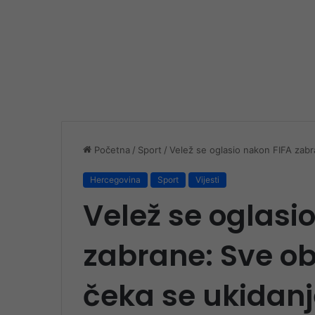
Početna
/
Sport
/
Velež se oglasio nakon FIFA zab
Hercegovina
Sport
Vijesti
Velež se oglasi
zabrane: Sve ob
čeka se ukidanj