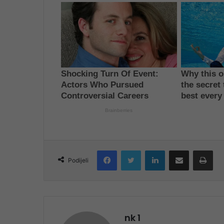
Facebook
Twitter
LinkedIn
Share via Email
Pri
Podijeli
nk 1