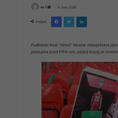
Send
nk 1
8. Jula 2026.
an
Facebook
Twitter
LinkedIn
email
Podijeli
Fudbalski klub “Velež” Mostar obavještava jav
postupka pred FIFA-om, usljed kojeg je izrečen