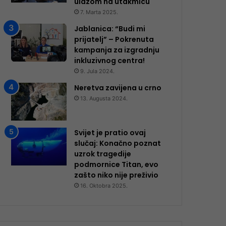
ulazom na utakmicu
7. Marta 2025.
Jablanica: “Budi mi
prijatelj” – Pokrenuta
kampanja za izgradnju
inkluzivnog centra!
9. Jula 2024.
Neretva zavijena u crno
13. Augusta 2024.
Svijet je pratio ovaj
slučaj: Konačno poznat
uzrok tragedije
podmornice Titan, evo
zašto niko nije preživio
16. Oktobra 2025.