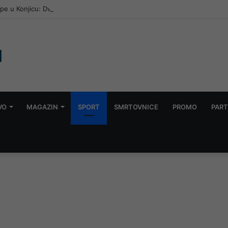
e u Konjicu: Dvije osobe uhapšene, obavljeni pretresi
VO
MAGAZIN
SPORT
SMRTOVNICE
PROMO
PART