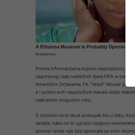
Prema informacijama kojima raspolažemo, don
usporenog rada nadležnih tijela FIFA-e tokom 
Američkim Državama. FK “Velež” Mostar je u s
e i putem svih raspoloživih kanala ulaže maks
najkraćem mogućem roku.
S obzirom na to da je postupak bio u toku, Klub
detalje, kako ne bi ugrozio njegovo nesmetan
javnost ranije nije bila upoznata sa svim okol