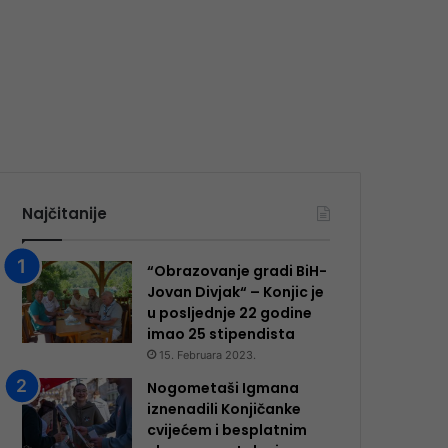
Najčitanije
“Obrazovanje gradi BiH-
Jovan Divjak“ – Konjic je
u posljednje 22 godine
imao 25 ​​stipendista
15. Februara 2023.
Nogometaši Igmana
iznenadili Konjičanke
cvijećem i besplatnim