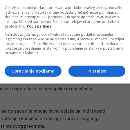
Vaši će se osobni podaci obrađivati, a podatke s vašeg uređaja (kolačiće,
jedinstvene identifikatore i druge podatke uređaja) može pohranjivati,
dijeliti te im pristupati 212 partnera ili ih može upotrebljavati ova web-
lokacija. Mi i naši partneri možemo upotrebljavati precizne podatke o
geolociranju.
Popis partnera.
Neki dobavljači mogu obrađivati vaše osobne podatke na temelju
legitimnog interesa. Ako se ne slažete s tim, u nastavku možete upravljati
svojim opcijama. Potražite vezu pri dnu ove stranice ili na izborniku web-
lokacije za upravljanje pristankom ili povlačenje pristanka u postavkama
privatnosti i kolačića.
ošenje konačne odluke traje duže od očekivanog zbog
Upravljanje opcijama
Pristajem
održavanja Svjetskog prvenstva u Sjedinjenim
vakodnevnoj komunikaciji sa nadležnim službama FIFA-
imalne napore kako bi postupak bio okončan u
 se do sada nije mogao javno oglašavati niti iznositi
o vođenje i konačno okončanje. Upravo zbog toga
nostima ovog predmeta.