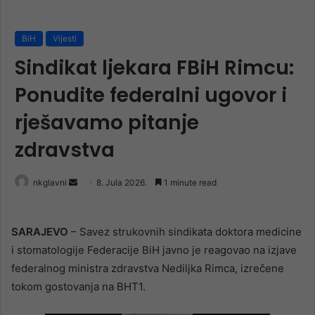
BiH
Vijesti
Sindikat ljekara FBiH Rimcu:
Ponudite federalni ugovor i
rješavamo pitanje
zdravstva
Send
nkglavni
8. Jula 2026.
1 minute read
an
email
SARAJEVO
– Savez strukovnih sindikata doktora medicine
i stomatologije Federacije BiH javno je reagovao na izjave
federalnog ministra zdravstva Nediljka Rimca, izrečene
tokom gostovanja na BHT1.