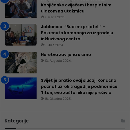
Konjičanke cvijećem i besplatnim
ulazom na utakmicu
7. Marta 2025.
Jablanica: “Budi mi prijatelj” –
Pokrenuta kampanja za izgradnju
inkluzivnog centra!
9. Jula 2024.
Neretva zavijena u crno
13. Augusta 2024.
Svijet je pratio ovaj slučaj: Konačno
poznat uzrok tragedije podmornice
Titan, evo zašto niko nije preživio
16. Oktobra 2025.
Kategorije