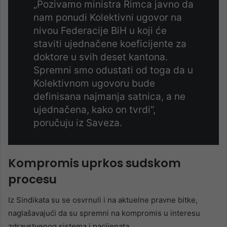
„Pozivamo ministra Rimca javno da
nam ponudi Kolektivni ugovor na
nivou Federacije BiH u koji će
staviti ujednačene koeficijente za
doktore u svih deset kantona.
Spremni smo odustati od toga da u
Kolektivnom ugovoru bude
definisana najmanja satnica, a ne
ujednačena, kako on tvrdi“,
poručuju iz Saveza.
Kompromis uprkos sudskom
procesu
Iz Sindikata su se osvrnuli i na aktuelne pravne bitke,
naglašavajući da su spremni na kompromis u interesu
zdravstvenog sistema i pacijenata.