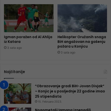
Igman poražen od Al Ahlija
Helikopter Oružanih snaga
iz Katara
BiH angažovan na gašenju
požara u Konjicu
3 sata ago
3 sata ago
Najčitanije
“Obrazovanje gradi BiH-Jovan Divjak“
– Konjic je u posljednje 22 godine imao
25 ​​stipendista
15. Februara 2023.
Nogometaši Igmana iznenadili