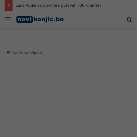
Lana Pudar i dalje mora putovati 100 kilometara od Mostara kako bi trenirala
Meni
Pr
Početna
/
Vijesti