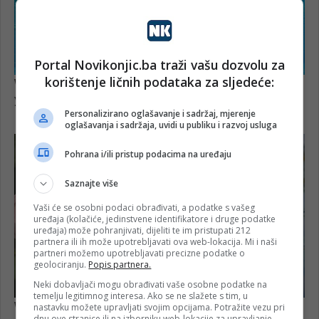
Portal Novikonjic.ba traži vašu dozvolu za
korištenje ličnih podataka za sljedeće:
Personalizirano oglašavanje i sadržaj, mjerenje
oglašavanja i sadržaja, uvidi u publiku i razvoj usluga
Pohrana i/ili pristup podacima na uređaju
Saznajte više
Vaši će se osobni podaci obrađivati, a podatke s vašeg
uređaja (kolačiće, jedinstvene identifikatore i druge podatke
uređaja) može pohranjivati, dijeliti te im pristupati 212
partnera ili ih može upotrebljavati ova web-lokacija. Mi i naši
partneri možemo upotrebljavati precizne podatke o
geolociranju.
Popis partnera.
Neki dobavljači mogu obrađivati vaše osobne podatke na
temelju legitimnog interesa. Ako se ne slažete s tim, u
nastavku možete upravljati svojim opcijama. Potražite vezu pri
dnu ove stranice ili na izborniku web-lokacije za upravljanje