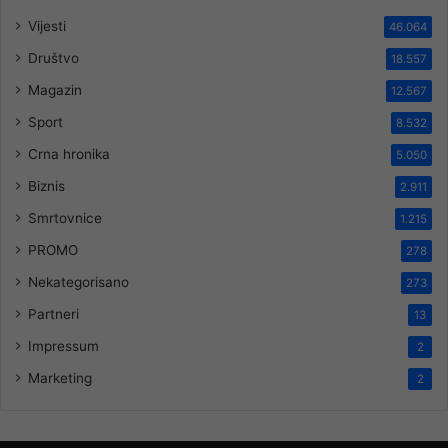
Vijesti
46.064
Društvo
18.557
Magazin
12.567
Sport
8.532
Crna hronika
5.050
Biznis
2.911
Smrtovnice
1.215
PROMO
278
Nekategorisano
273
Partneri
13
Impressum
2
Marketing
2