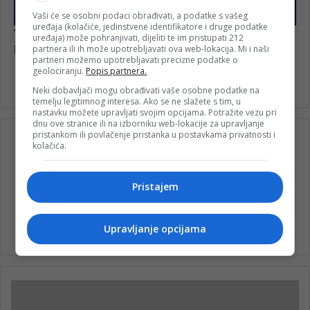
Vaši će se osobni podaci obrađivati, a podatke s vašeg
uređaja (kolačiće, jedinstvene identifikatore i druge podatke
uređaja) može pohranjivati, dijeliti te im pristupati 212
partnera ili ih može upotrebljavati ova web-lokacija. Mi i naši
partneri možemo upotrebljavati precizne podatke o
geolociranju.
Popis partnera.
Neki dobavljači mogu obrađivati vaše osobne podatke na
temelju legitimnog interesa. Ako se ne slažete s tim, u
nastavku možete upravljati svojim opcijama. Potražite vezu pri
dnu ove stranice ili na izborniku web-lokacije za upravljanje
pristankom ili povlačenje pristanka u postavkama privatnosti i
kolačića.
Pristajem
nk 1
Upravljanje opcijama