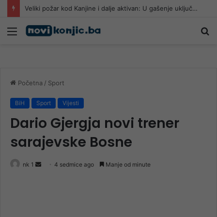
Veliki požar kod Kanjine i dalje aktivan: U gašenje uključen i helikopter Oružanih snaga BiH
Meni
Pr
Početna
/
Sport
BiH
Sport
Vijesti
Dario Gjergja novi trener
sarajevske Bosne
Send
nk 1
4 sedmice ago
Manje od minute
an
email