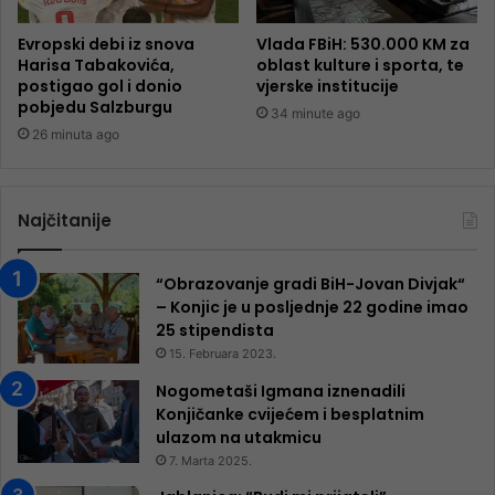
Evropski debi iz snova
Vlada FBiH: 530.000 KM za
Harisa Tabakovića,
oblast kulture i sporta, te
postigao gol i donio
vjerske institucije
pobjedu Salzburgu
34 minute ago
26 minuta ago
Najčitanije
“Obrazovanje gradi BiH-Jovan Divjak“
– Konjic je u posljednje 22 godine imao
25 ​​stipendista
15. Februara 2023.
Nogometaši Igmana iznenadili
Konjičanke cvijećem i besplatnim
ulazom na utakmicu
7. Marta 2025.