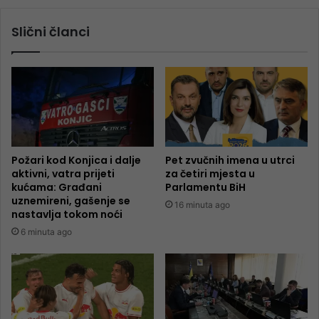
Slični članci
Požari kod Konjica i dalje
Pet zvučnih imena u utrci
aktivni, vatra prijeti
za četiri mjesta u
kućama: Građani
Parlamentu BiH
uznemireni, gašenje se
16 minuta ago
nastavlja tokom noći
6 minuta ago