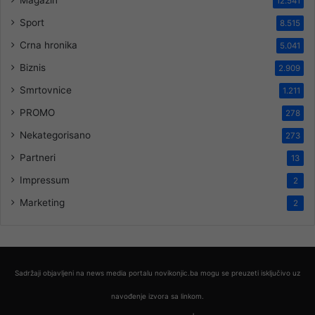
12.541
Sport
8.515
Crna hronika
5.041
Biznis
2.909
Smrtovnice
1.211
PROMO
278
Nekategorisano
273
Partneri
13
Impressum
2
Marketing
2
Sadržaji objavljeni na news media portalu novikonjic.ba mogu se preuzeti isključivo uz
navođenje izvora sa linkom.