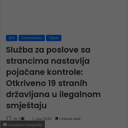
BiH
Crna hronika
Vijesti
Služba za poslove sa
strancima nastavlja
pojačane kontrole:
Otkriveno 19 stranih
državljana u ilegalnom
smještaju
Send
nk 1
1. Jula 2026.
1 minute read
Ustupljena fotografija
an