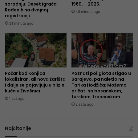
saradnju: Deset igrača
1960. – 2026.
Rođenih na dvojnoj
45 minuta ago
registraciji
31 minuta ago
Požar kod Konjica
Poznati poliglota stigao u
lokaliziran, ali nova žarišta
Sarajevo, pa naletio na
i dalje se pojavljuju u blizini
Tarika Hodžića: Možemo
kuća u Živašnici
pričati na bosanskom,
turskom, francuskom…
1 sat ago
2 sata ago
Najčitanije