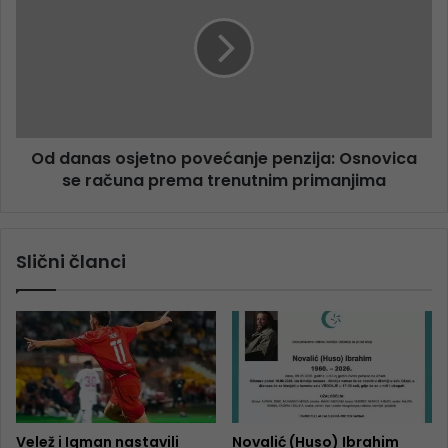
Od danas osjetno povećanje penzija: Osnovica
se računa prema trenutnim primanjima
Slični članci
Velež i Igman nastavili
Novalić (Huso) Ibrahim