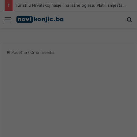
Turisti u Hrvatskoj nasjeli na lažne oglase: Platili smještaj, a apartmana nema
Meni
Pr
Početna
/
Crna hronika