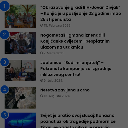
“Obrazovanje gradi BiH-Jovan Divjak“
– Konjic je u posljednje 22 godine imao
25 ​​stipendista
15. Februara 2023.
Nogometaši Igmana iznenadili
Konjičanke cvijećem i besplatnim
ulazom na utakmicu
7. Marta 2025.
Jablanica: “Budi mi prijatelj” –
Pokrenuta kampanja za izgradnju
inkluzivnog centra!
9. Jula 2024.
Neretva zavijena u crno
13. Augusta 2024.
Svijet je pratio ovaj slučaj: Konačno
poznat uzrok tragedije podmornice
Titan, evo zašto niko nije preživio