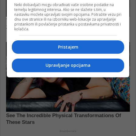
Neki dobavljači mogu obrađivati vaše osobne podatke na
temelju legitimnog interesa. Ako se ne slažete s tim, u
nastavku možete upravljati svojim opcijama. Potražite vezu pri
dnu ove stranice ili na izborniku web-lokacije za upravljanje
pristankom ili povlačenje pristanka u postavkama privatnosti i
kolačića.
Pristajem
Upravljanje opcijama