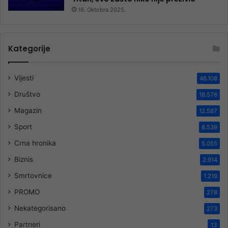
16. Oktobra 2025.
Kategorije
Vijesti
46.108
Društvo
18.576
Magazin
12.587
Sport
8.539
Crna hronika
5.055
Biznis
2.914
Smrtovnice
1.219
PROMO
278
Nekategorisano
273
Partneri
13