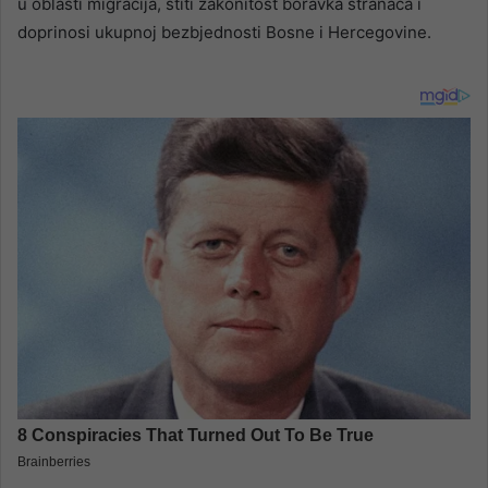
u oblasti migracija, štiti zakonitost boravka stranaca i
doprinosi ukupnoj bezbjednosti Bosne i Hercegovine.